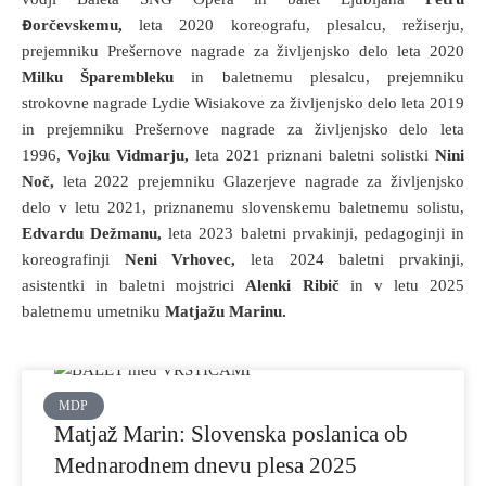
Đorčevskemu,
leta 2020 koreografu, plesalcu, režiserju,
prejemniku Prešernove nagrade za življenjsko delo leta 2020
Milku Šparembleku
in baletnemu plesalcu, prejemniku
strokovne nagrade Lydie Wisiakove za življenjsko delo leta 2019
in prejemniku Prešernove nagrade za življenjsko delo leta
1996,
Vojku Vidmarju,
leta 2021 priznani baletni solistki
Nini
Noč,
leta 2022 prejemniku Glazerjeve nagrade za življenjsko
delo v letu 2021, priznanemu slovenskemu baletnemu solistu,
Edvardu Dežmanu,
leta 2023 baletni prvakinji, pedagoginji in
koreografinji
Neni Vrhovec,
leta 2024 baletni prvakinji,
asistentki in baletni mojstrici
Alenki Ribič
in v letu 2025
baletnemu umetniku
Matjažu Marinu.
MDP
Matjaž Marin: Slovenska poslanica ob
Mednarodnem dnevu plesa 2025