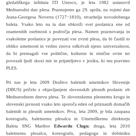
gledališkega inštituta ITI Unesco, je leta 1982 ustanovil
Mednarodni dan plesa. Praznujemo ga 29. aprila, na rojstni dan
Jeana-Georgesa Noverra (1727−1810), stvaritelja novodobnega
baleta. Vsako leto na ta dan obkroži svet poslanica ene od
znamenitih osebnosti s področja plesa. Namen praznovanja in
vsakoletne poslanice je povezati vse zvrsti plesa, da bi častili to
obliko umetnosti in vedno znova odkrivali njeno univerzalnost,
da bi premagali vse politične, kulturne in etnične ovire ter
povezali ljudi skozi mir in prijateljstvo v jeziku, ki mu pravimo
PLES.
Pri nas je leta 2009 Društvo baletnih umetnikov Slovenije
(DBUS) pričelo z objavljanjem slovenskih plesnih poslanic ob
Mednarodnem dnevu plesa. Te slovenskemu plesnemu krogu in
slovenski javnosti vsako leto sporoča eden od priznanih domačih
baletnih in plesnih umetnikov. Prva, leta 2009, je bila zaupana
koreografu, baletnemu plesalcu in Umetniškemu direktorju
Baleta SNG Maribor
Edwardu Clugu
; druga, leta 2010
baletnemu plesalcu, koreografu, pedagogu in dobitniku