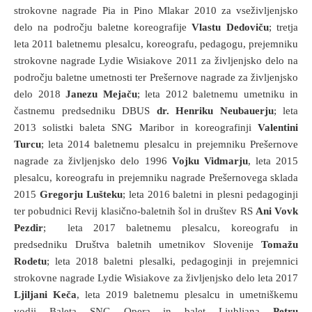
strokovne nagrade Pia in Pino Mlakar 2010 za vseživljenjsko
delo na področju baletne koreografije
Vlastu Dedoviču
; tretja
leta 2011 baletnemu plesalcu, koreografu, pedagogu, prejemniku
strokovne nagrade Lydie Wisiakove 2011 za življenjsko delo na
področju baletne umetnosti ter Prešernove nagrade za življenjsko
delo 2018
Janezu Mejaču
; leta 2012 baletnemu umetniku in
častnemu predsedniku DBUS
dr. Henriku Neubauerju
; leta
2013 solistki baleta SNG Maribor in koreografinji
Valentini
Turcu
; leta 2014 baletnemu plesalcu in prejemniku Prešernove
nagrade za življenjsko delo 1996
Vojku Vidmarju
, leta 2015
plesalcu, koreografu in prejemniku nagrade Prešernovega sklada
2015
Gregorju Lušteku
; leta 2016 baletni in plesni pedagoginji
ter pobudnici Revij klasično-baletnih šol in društev RS
Ani Vovk
Pezdir
; leta 2017 baletnemu plesalcu, koreografu in
predsedniku Društva baletnih umetnikov Slovenije
Tomažu
Rodetu
; leta 2018 baletni plesalki, pedagoginji in prejemnici
strokovne nagrade Lydie Wisiakove za življenjsko delo leta 2017
Ljiljani Keča
, leta 2019 baletnemu plesalcu in umetniškemu
vodji Baleta SNG Opera in balet Ljubljana
Petru