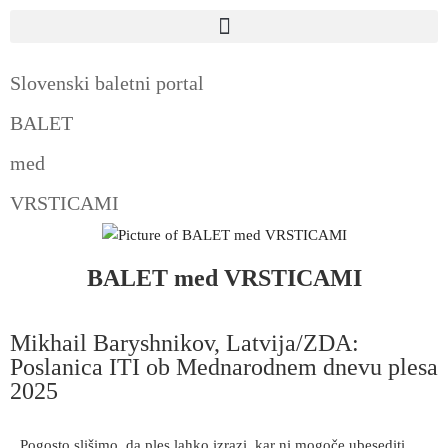
Slovenski baletni portal
BALET
med
VRSTICAMI
BALET med VRSTICAMI
Mikhail Baryshnikov, Latvija/ZDA:
Poslanica ITI ob Mednarodnem dnevu plesa
2025
Pogosto slišimo, da ples lahko izrazi, kar ni mogoče ubesediti.