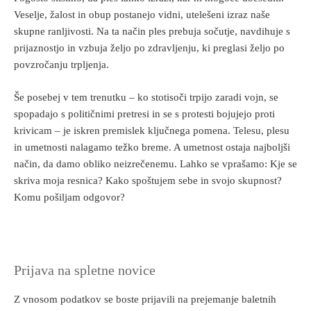
Veselje, žalost in obup postanejo vidni, utelešeni izraz naše
skupne ranljivosti. Na ta način ples prebuja sočutje, navdihuje s
prijaznostjo in vzbuja željo po zdravljenju, ki preglasi željo po
povzročanju trpljenja.
Še posebej v tem trenutku – ko stotisoči trpijo zaradi vojn, se
spopadajo s političnimi pretresi in se s protesti bojujejo proti
krivicam – je iskren premislek ključnega pomena. Telesu, plesu
in umetnosti nalagamo težko breme. A umetnost ostaja najboljši
način, da damo obliko neizrečenemu. Lahko se vprašamo: Kje se
skriva moja resnica? Kako spoštujem sebe in svojo skupnost?
Komu pošiljam odgovor?
Prijava na spletne novice
Z vnosom podatkov se boste prijavili na prejemanje baletnih