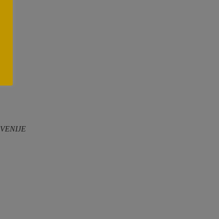
VENIJE
ite nam ali pošljite pismo bralcev →