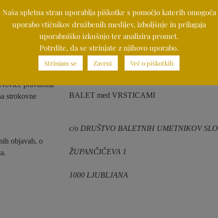
Naša spletna stran uporablja piškotke s pomočjo katerih omogoča
uporabo vtičnikov družbenih medijev, izboljšuje in prilagaja
uporabniško izkušnjo ter analizira promet.
Potrdite, da se strinjate z njihovo uporabo.
SLOVENSKI BALETNI PORTAL
Strinjam se
Zavrni
Več o piškotkih
. Novice praviloma
BALET med VRSTICAMI
na strokovne
c/o DRUŠTVO BALETNIH UMETNIKOV SLO
nih objavah, o
ŽUPANČIČEVA 1
a.
1000 LJUBLJANA
Piš