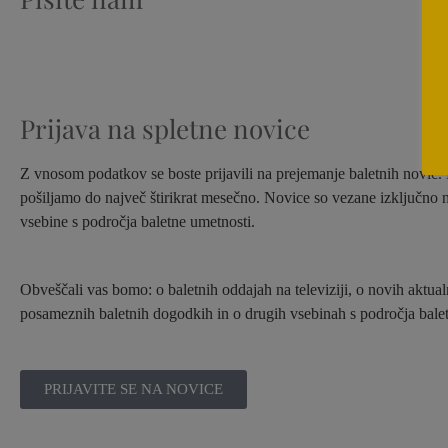
Prijava na spletne novice
Z vnosom podatkov se boste prijavili na prejemanje baletnih novic
pošiljamo do največ štirikrat mesečno. Novice so vezane izključno 
vsebine s področja baletne umetnosti.
Obveščali vas bomo: o baletnih oddajah na televiziji, o novih aktual
posameznih baletnih dogodkih in o drugih vsebinah s področja balet
PRIJAVITE SE NA NOVICE