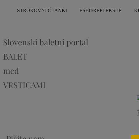
STROKOVNI ČLANKI
ESEJI/REFLEKSIJE
K
Slovenski baletni portal
BALET
med
VRSTICAMI
Pišite nam