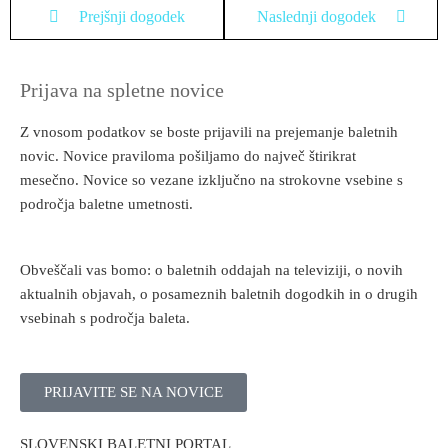
Prejšnji dogodek
Naslednji dogodek
Prijava na spletne novice
Z vnosom podatkov se boste prijavili na prejemanje baletnih
novic. Novice praviloma pošiljamo do največ štirikrat
mesečno. Novice so vezane izključno na strokovne vsebine s
področja baletne umetnosti.
Obveščali vas bomo: o baletnih oddajah na televiziji, o novih
aktualnih objavah, o posameznih baletnih dogodkih in o drugih
vsebinah s področja baleta.
PRIJAVITE SE NA NOVICE
SLOVENSKI BALETNI PORTAL