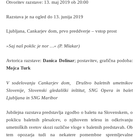
Otvoritev razstave: 13. maj 2019 ob 20:00
Razstava je na ogled do 13. junija 2019
Ljubljana, Cankarjev dom, prvo preddverje – vstop prost
»Saj naš poklic je nor …« (P. Mlakar)
Avtorica razstave:
Danica Dolinar
; postavitev, grafična podoba:
Mojca Turk
V sodelovanju Cankarjev dom, Društvo baletnih umetnikov
Slovenije, Slovenski gledališki inštitut, SNG Opera in balet
Ljubljana in SNG Maribor
Jubilejna razstava predstavlja zgodbo o baletu na Slovenskem, o
poklicu baletnih plesalcev, o njihovem telesu in odkrivanju
umetniških svetov skozi različne vloge v baletnih predstavah. Ob
tem opozarja tudi na nekatere pomembne spremljevalne