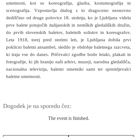
umetnosti, kot so koreografija, glasba, kostumografija in
scenografija. Vzpostavlja dialog s to dragoceno nesnovno
dediščino od druge polovice 18. stoletja, ko je Ljubljana videla
prve balete potujočih italijanskih in nemških gledaliških družin,
do prvih slovenskih baletov, baletnih solistov in koreografov.
Leta 1918, torej pred stotimi leti, je Ljubljana dobila prvi
poklicni baletni ansambel, sledilo je obdobje baletnega razcveta,
ki traja vse do danes. Pričevalci zgodbe bodo letaki, plakati in
fotografije, ki jih hranijo naši arhivi, muzeji, narodna gledališča,
nacionalna televizija, baletni umetniki sami ter spremljevalci
baletne umetnosti.
Dogodek je na sporedu čez:
The event is finished.