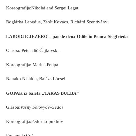
Koreografija:Nikolai and Sergei Legat:
Boglárka Lepedus, Zsolt Kovács, Richárd Szentiványi
LABODJE JEZERO – pas de deux Odile in Princa Siegfrieda
Glasba: Peter Ilič Čajkovski
Koreografija: Marius Petipa
Nanako Nishida, Balázs Lőcsei
GOPAK iz baleta „TARAS BULBA”
Glasba:
Vasily Solovyov
–
Sedoi
Koreografija:Fedor Lopukhov
Emanuele Co’