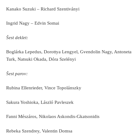
Kanako Suzuki – Richard Szentiványi
Ingrid Nagy – Edvin Somai
Šest deklet:
Boglárka Lepedus, Dorottya Lengyel, Gvendolin Nagy, Antoneta
Turk, Natsuki Okada, Dóra Szelényi
Šest parov:
Rubina Ellenrieder, Vince Topolánszky
Sakura Yoshioka, László Pavleszek
Fanni Mészáros, Nikolaos Askondis-Gkatsonidis
Rebeka Szendrey, Valentin Domsa