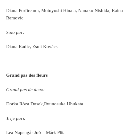
Diana Porfireanu, Motoyoshi Hinata, Nanako Nishida, Raina
Removic
Solo par:
Diana Radic, Zsolt Kovács
Grand pas des fleurs
Grand pas de deux:
Dorka Róza Dosek,Ryunosuke Ubukata
Trije pari:
Lea Napsugár Joó – Márk Plita