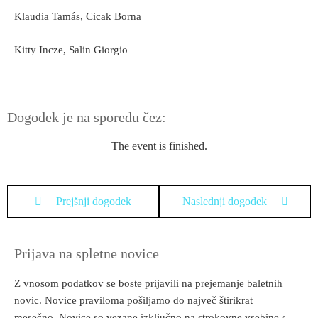
Klaudia Tamás, Cicak Borna
Kitty Incze, Salin Giorgio
Dogodek je na sporedu čez:
The event is finished.
Prejšnji dogodek
Naslednji dogodek
Prijava na spletne novice
Z vnosom podatkov se boste prijavili na prejemanje baletnih
novic. Novice praviloma pošiljamo do največ štirikrat
mesečno. Novice so vezane izključno na strokovne vsebine s