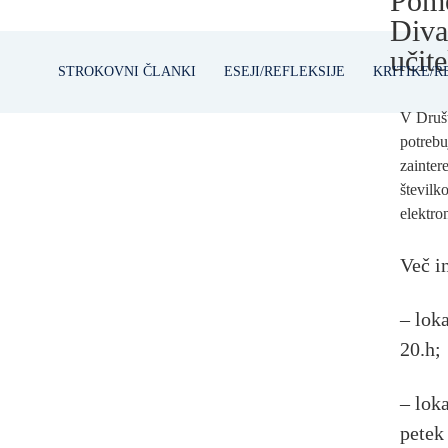
Pom
Diva
učite
STROKOVNI ČLANKI
ESEJI/REFLEKSIJE
KRITIKE/R
V Društ
potrebu
zainter
številk
elektro
Več i
– loka
20.h;
– lok
petek