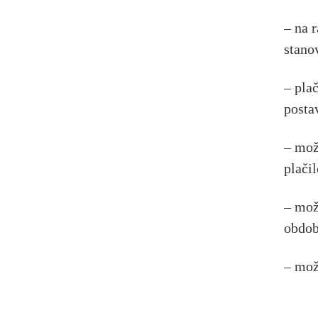
– na 
stano
– pla
posta
– mož
plačil
– mož
obdob
– mož