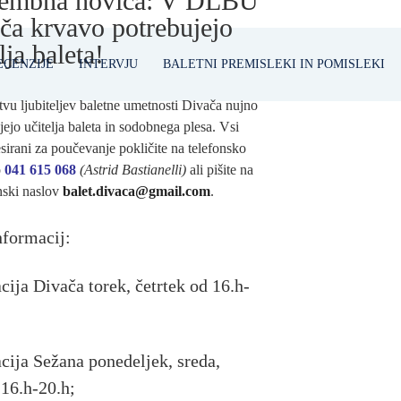
embna novica: V DLBU
ča krvavo potrebujejo
lja baleta!
ECENZIJE
INTERVJU
BALETNI PREMISLEKI IN POMISLEKI
vu ljubiteljev baletne umetnosti Divača nujno
jejo učitelja baleta in sodobnega plesa. Vsi
esirani za poučevanje pokličite na telefonsko
o
041 615 068
(Astrid Bastianelli)
ali pišite na
nski naslov
balet.divaca@gmail.com
.
nformacij:
cija Divača torek, četrtek od 16.h-
acija Sežana ponedeljek, sreda,
 16.h-20.h;