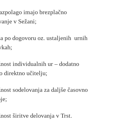
razpolago imajo brezplačno
vanje v Sežani;
ča po dogovoru oz. ustaljenih urnih
vkah;
nost individualnih ur – dodatno
o direktno učitelju;
nost sodelovanja za daljše časovno
je;
nost širitve delovanja v Trst.