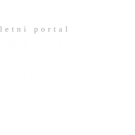
letni portal
BALET
med
ICAMI