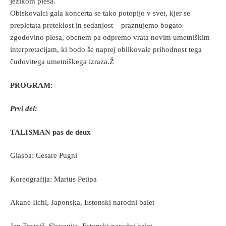
jezikom plesa.
Obiskovalci gala koncerta se tako potopijo v svet, kjer se
prepletata preteklost in sedanjost – praznujemo bogato
zgodovino plesa, obenem pa odpremo vrata novim umetniškim
interpretacijam, ki bodo še naprej oblikovale prihodnost tega
čudovitega umetniškega izraza.Ž
PROGRAM:
Prvi del:
TALISMAN pas de deux
Glasba: Cesare Pugni
Koreografija: Marius Petipa
Akane Iichi, Japonska, Estonski narodni balet
Jan Trninič, Slovenija, Estonski narodni balet