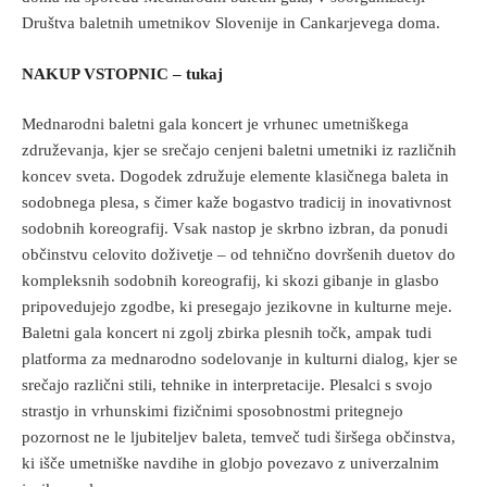
Društva baletnih umetnikov Slovenije in Cankarjevega doma.
NAKUP VSTOPNIC – tukaj
Mednarodni baletni gala koncert je vrhunec umetniškega
združevanja, kjer se srečajo cenjeni baletni umetniki iz različnih
koncev sveta. Dogodek združuje elemente klasičnega baleta in
sodobnega plesa, s čimer kaže bogastvo tradicij in inovativnost
sodobnih koreografij. Vsak nastop je skrbno izbran, da ponudi
občinstvu celovito doživetje – od tehnično dovršenih duetov do
kompleksnih sodobnih koreografij, ki skozi gibanje in glasbo
pripovedujejo zgodbe, ki presegajo jezikovne in kulturne meje.
Baletni gala koncert ni zgolj zbirka plesnih točk, ampak tudi
platforma za mednarodno sodelovanje in kulturni dialog, kjer se
srečajo različni stili, tehnike in interpretacije. Plesalci s svojo
strastjo in vrhunskimi fizičnimi sposobnostmi pritegnejo
pozornost ne le ljubiteljev baleta, temveč tudi širšega občinstva,
ki išče umetniške navdihe in globjo povezavo z univerzalnim