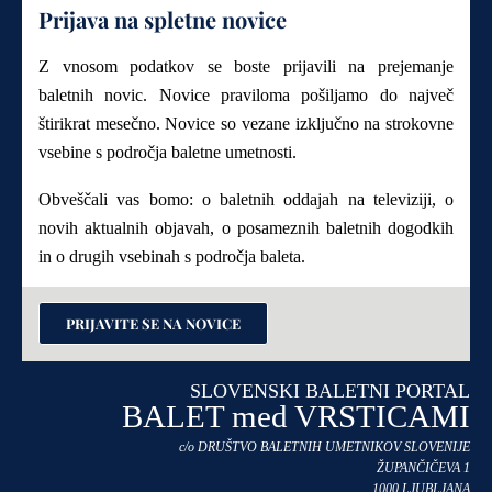
Prijava na spletne novice
Z vnosom podatkov se boste prijavili na prejemanje
baletnih novic. Novice praviloma pošiljamo do največ
štirikrat mesečno. Novice so vezane izključno na strokovne
vsebine s področja baletne umetnosti.
Obveščali vas bomo: o baletnih oddajah na televiziji, o
novih aktualnih objavah, o posameznih baletnih dogodkih
in o drugih vsebinah s področja baleta.
PRIJAVITE SE NA NOVICE
SLOVENSKI BALETNI PORTAL
BALET med VRSTICAMI
c/o DRUŠTVO BALETNIH UMETNIKOV SLOVENIJE
ŽUPANČIČEVA 1
1000 LJUBLJANA