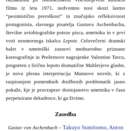
filmu iz leta 1971, nedvomno nosi skozi lastno
“pesimistično preroškost” in značajsko refleksivnost
protagonista, slavnega pisatelja Gustava Aschenbacha,
številne avtobiografske poteze pisca, umetnika in v prvi
vrsti neumornega iskalca
Lepote
. Celovečerni dramski
balet v umetniški zasnovi mednarodno priznane
koreografinje in Prešernove nagrajenke Valentine Turcu,
pregneten z lirično lepoto dramatične Mahlerjeve glasbe,
je nova plesna interpretacija Mannove novele, ki z
razpiranjem pomembnih družbenih problematik jasno
pokaže, kje je pravzaprav dostojanstvo umetnika v času
perpetuirane dekadence, ki ga živimo.
Zasedba
Takuyo Sumitomo
Anton
Gustav von Aschenbach
–
,