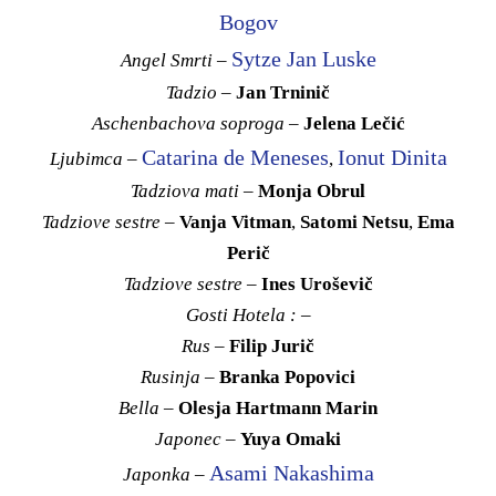
Bogov
Sytze Jan Luske
Angel Smrti
–
Tadzio
–
Jan Trninič
Aschenbachova soproga
–
Jelena Lečić
Catarina de Meneses
Ionut Dinita
Ljubimca
–
,
Tadziova mati
–
Monja Obrul
Tadziove sestre
–
Vanja Vitman
,
Satomi Netsu
,
Ema
Perič
Tadziove sestre
–
Ines Uroševič
Gosti Hotela :
–
Rus
–
Filip Jurič
Rusinja
–
Branka Popovici
Bella
–
Olesja Hartmann Marin
Japonec
–
Yuya Omaki
Asami Nakashima
Japonka
–