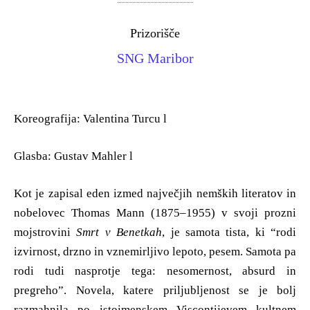
Prizorišče
SNG Maribor
Koreografija: Valentina Turcu l
Glasba: Gustav Mahler l
Kot je zapisal eden izmed največjih nemških literatov in
nobelovec Thomas Mann (1875–1955) v svoji prozni
mojstrovini
Smrt v Benetkah
, je samota tista, ki “rodi
izvirnost, drzno in vznemirljivo lepoto, pesem. Samota pa
rodi tudi nasprotje tega: nesomernost, absurd in
pregreho”. Novela, katere priljubljenost se je bolj
razmahnila po istoimenskem Viscontijevem kultnem