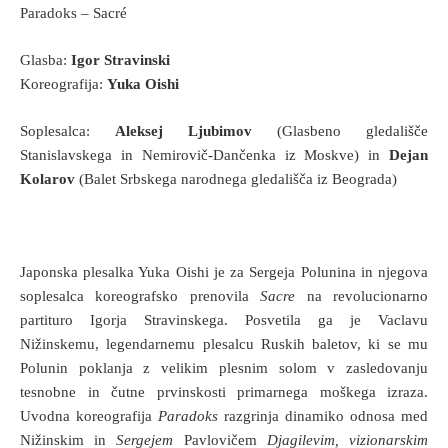
Paradoks – Sacré
Glasba:
Igor Stravinski
Koreografija:
Yuka Oishi
Soplesalca:
Aleksej Ljubimov
(Glasbeno gledališče
Stanislavskega in Nemirovič-Dančenka iz Moskve) in
Dejan
Kolarov
(Balet Srbskega narodnega gledališča iz Beograda)
Japonska plesalka Yuka Oishi je za Sergeja Polunina in njegova
soplesalca koreografsko prenovila
Sacre
na revolucionarno
partituro Igorja Stravinskega. Posvetila ga je Vaclavu
Nižinskemu, legendarnemu plesalcu Ruskih baletov, ki se mu
Polunin poklanja z velikim plesnim solom v zasledovanju
tesnobne in čutne prvinskosti primarnega moškega izraza.
Uvodna koreografija
Paradoks
razgrinja dinamiko odnosa med
Nižinskim in
Sergejem
Pavlovičem
Djagilevim, vizionarskim