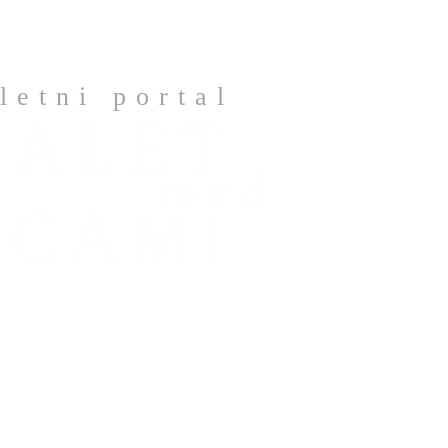
letni portal
BALET
med
ICAMI