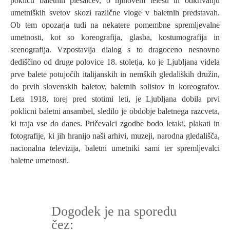
poklicu baletnih plesalcev, o njihovem telesu in odkrivanju
umetniških svetov skozi različne vloge v baletnih predstavah.
Ob tem opozarja tudi na nekatere pomembne spremljevalne
umetnosti, kot so koreografija, glasba, kostumografija in
scenografija. Vzpostavlja dialog s to dragoceno nesnovno
dediščino od druge polovice 18. stoletja, ko je Ljubljana videla
prve balete potujočih italijanskih in nemških gledaliških družin,
do prvih slovenskih baletov, baletnih solistov in koreografov.
Leta 1918, torej pred stotimi leti, je Ljubljana dobila prvi
poklicni baletni ansambel, sledilo je obdobje baletnega razcveta,
ki traja vse do danes. Pričevalci zgodbe bodo letaki, plakati in
fotografije, ki jih hranijo naši arhivi, muzeji, narodna gledališča,
nacionalna televizija, baletni umetniki sami ter spremljevalci
baletne umetnosti.
Dogodek je na sporedu
čez: