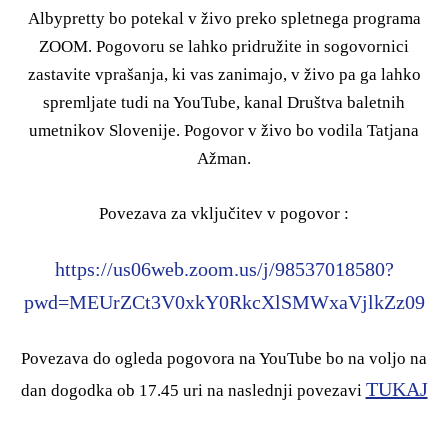
Albypretty bo potekal v živo preko spletnega programa
ZOOM. Pogovoru se lahko pridružite in sogovornici
zastavite vprašanja, ki vas zanimajo, v živo pa ga lahko
spremljate tudi na YouTube, kanal Društva baletnih
umetnikov Slovenije. Pogovor v živo bo vodila Tatjana
Ažman.
Povezava za vključitev v pogovor :
https://us06web.zoom.us/j/98537018580?
pwd=MEUrZCt3V0xkY0RkcXlSMWxaVjlkZz09
Povezava do ogleda pogovora na YouTube bo na voljo na
TUKAJ
dan dogodka ob 17.45 uri na naslednji povezavi