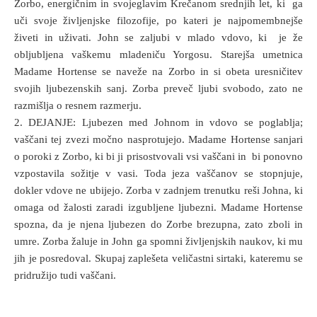
Zorbo, energičnim in svojeglavim Krečanom srednjih let, ki ga
uči svoje življenjske filozofije, po kateri je najpomembnejše
živeti in uživati. John se zaljubi v mlado vdovo, ki je že
obljubljena vaškemu mladeniču Yorgosu. Starejša umetnica
Madame Hortense se naveže na Zorbo in si obeta uresničitev
svojih ljubezenskih sanj. Zorba preveč ljubi svobodo, zato ne
razmišlja o resnem razmerju.
2. DEJANJE: Ljubezen med Johnom in vdovo se poglablja;
vaščani tej zvezi močno nasprotujejo. Madame Hortense sanjari
o poroki z Zorbo, ki bi ji prisostvovali vsi vaščani in bi ponovno
vzpostavila sožitje v vasi. Toda jeza vaščanov se stopnjuje,
dokler vdove ne ubijejo. Zorba v zadnjem trenutku reši Johna, ki
omaga od žalosti zaradi izgubljene ljubezni. Madame Hortense
spozna, da je njena ljubezen do Zorbe brezupna, zato zboli in
umre. Zorba žaluje in John ga spomni življenjskih naukov, ki mu
jih je posredoval. Skupaj zaplešeta veličastni sirtaki, kateremu se
pridružijo tudi vaščani.