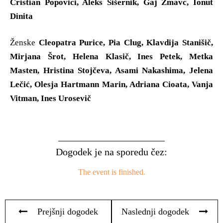
Cristian Popovici, Aleks Šišernik, Gaj Žmavc, Ionut
Dinita
Ženske
Cleopatra Purice, Pia Clug, Klavdija Stanišič,
Mirjana Šrot, Helena Klasič, Ines Petek, Metka
Masten, Hristina Stojčeva, Asami Nakashima, Jelena
Lečić, Olesja Hartmann Marin, Adriana Cioata, Vanja
Vitman, Ines Urosevič
Dogodek je na sporedu čez:
The event is finished.
Prejšnji dogodek
Naslednji dogodek