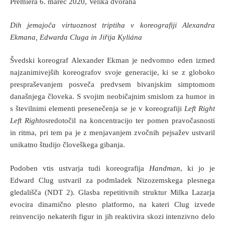
Premiera 6. marec 2020, Velika dvorana
Dih jemajoča virtuoznost triptiha v koreografiji Alexandra
Ekmana, Edwarda Cluga in Jiřija Kyliána
Švedski koreograf Alexander Ekman je nedvomno eden izmed
najzanimivejših koreografov svoje generacije, ki se z globoko
prespraševanjem posveča predvsem bivanjskim simptomom
današnjega človeka. S svojim neobičajnim smislom za humor in
s številnimi elementi presenečenja se je v koreografiji
Left Right
Left Right
osredotočil na koncentracijo ter pomen pravočasnosti
in ritma, pri tem pa je z menjavanjem zvočnih pejsažev ustvaril
unikatno študijo človeškega gibanja.
Podoben vtis ustvarja tudi koreografija
Handman
, ki jo je
Edward Clug ustvaril za podmladek Nizozemskega plesnega
gledališča (NDT 2). Glasba repetitivnih struktur Milka Lazarja
evocira dinamično plesno platformo, na kateri Clug izvede
reinvencijo nekaterih figur in jih reaktivira skozi intenzivno delo