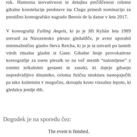
rok. Humorna inovativnost in detajlna prečiščenost celotne
gibalne konstelacije predstave sta Clugu prinesli nominacijo za
prestižno koreografsko nagrado Benois de la danse v letu 2017.
V koreografiji
Falling Angels
, ki jo je Jiři Kylián leta 1989
ustvaril za Nizozemsko plesno gledališče, je avtor uporabil
minimalistično glasbo Steva Reicha, ki jo je ta ustvaril po lastnih
vtisih ritualne glasbe iz Gane. Gibalne linije provokativne
koreografije za osem plesalk so na več mestih “nalomljene” z
ostrimi tolkalnimi gestami in zasuki, ki dajejo gibanju
nepredvidljivo dinamiko, celotna fizična struktura nastopajočih
pa tako kulminira v mogočno, skorajda kruto vizualno lepoto, ki
gledalcu jemlje dih.
Dogodek je na sporedu čez:
The event is finished.