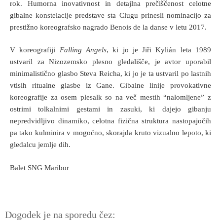
rok. Humorna inovativnost in detajlna prečiščenost celotne
gibalne konstelacije predstave sta Clugu prinesli nominacijo za
prestižno koreografsko nagrado Benois de la danse v letu 2017.
V koreografiji
Falling Angels
, ki jo je Jiři Kylián leta 1989
ustvaril za Nizozemsko plesno gledališče, je avtor uporabil
minimalistično glasbo Steva Reicha, ki jo je ta ustvaril po lastnih
vtisih ritualne glasbe iz Gane. Gibalne linije provokativne
koreografije za osem plesalk so na več mestih “nalomljene” z
ostrimi tolkalnimi gestami in zasuki, ki dajejo gibanju
nepredvidljivo dinamiko, celotna fizična struktura nastopajočih
pa tako kulminira v mogočno, skorajda kruto vizualno lepoto, ki
gledalcu jemlje dih.
Balet SNG Maribor
Dogodek je na sporedu čez: