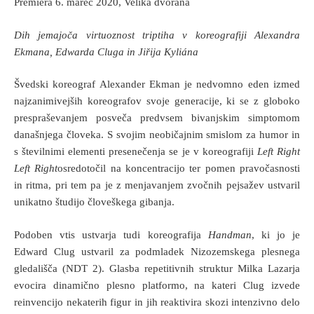
Premiera 6. marec 2020, Velika dvorana
Dih jemajoča virtuoznost triptiha v koreografiji Alexandra
Ekmana, Edwarda Cluga in Jiřija Kyliána
Švedski koreograf Alexander Ekman je nedvomno eden izmed
najzanimivejših koreografov svoje generacije, ki se z globoko
prespraševanjem posveča predvsem bivanjskim simptomom
današnjega človeka. S svojim neobičajnim smislom za humor in
s številnimi elementi presenečenja se je v koreografiji
Left Right
Left Right
osredotočil na koncentracijo ter pomen pravočasnosti
in ritma, pri tem pa je z menjavanjem zvočnih pejsažev ustvaril
unikatno študijo človeškega gibanja.
Podoben vtis ustvarja tudi koreografija
Handman
, ki jo je
Edward Clug ustvaril za podmladek Nizozemskega plesnega
gledališča (NDT 2). Glasba repetitivnih struktur Milka Lazarja
evocira dinamično plesno platformo, na kateri Clug izvede
reinvencijo nekaterih figur in jih reaktivira skozi intenzivno delo