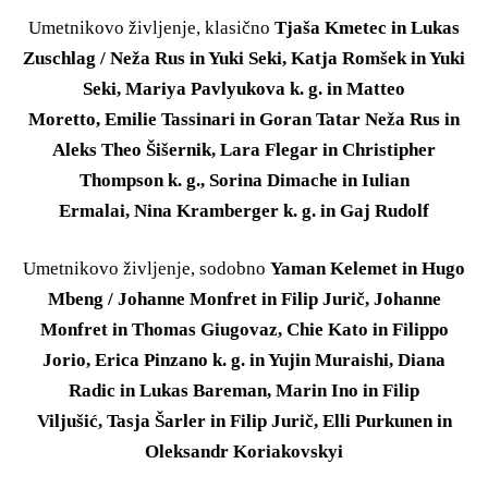
Umetnikovo življenje, klasično
Tjaša Kmetec in Lukas
Zuschlag / Neža Rus in Yuki Seki, Katja Romšek in Yuki
Seki, Mariya Pavlyukova k. g. in Matteo
Moretto, Emilie Tassinari in Goran Tatar Neža Rus in
Aleks Theo Šišernik, Lara Flegar in Christipher
Thompson k. g., Sorina Dimache in Iulian
Ermalai, Nina Kramberger k. g. in Gaj Rudolf
Umetnikovo življenje, sodobno
Yaman Kelemet in Hugo
Mbeng / Johanne Monfret in Filip Jurič, Johanne
Monfret in Thomas Giugovaz, Chie Kato in Filippo
Jorio, Erica Pinzano k. g. in Yujin Muraishi, Diana
Radic in Lukas Bareman, Marin Ino in Filip
Viljušić, Tasja Šarler in Filip Jurič, Elli Purkunen in
Oleksandr Koriakovskyi