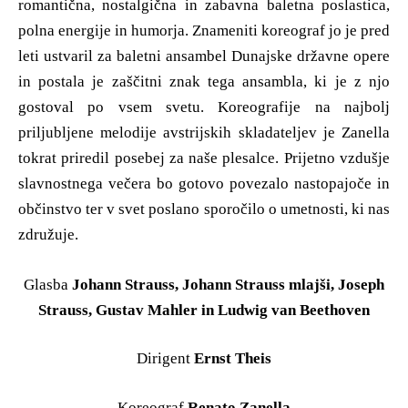
romantična, nostalgična in zabavna baletna poslastica,
polna energije in humorja. Znameniti koreograf jo je pred
leti ustvaril za baletni ansambel Dunajske državne opere
in postala je zaščitni znak tega ansambla, ki je z njo
gostoval po vsem svetu. Koreografije na najbolj
priljubljene melodije avstrijskih skladateljev je Zanella
tokrat priredil posebej za naše plesalce. Prijetno vzdušje
slavnostnega večera bo gotovo povezalo nastopajoče in
občinstvo ter v svet poslano sporočilo o umetnosti, ki nas
združuje.
Glasba
Johann Strauss, Johann Strauss mlajši, Joseph
Strauss, Gustav Mahler in Ludwig van Beethoven
Dirigent
Ernst Theis
Koreograf
Renato Zanella