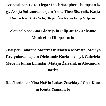
Bronasti pari
Lara Flegar in Christopher Thompson k.
g., Assija Sultanova k. g. in Aleks Theo Šišernik, Katja
Romšek in Yuki Seki, Tajsa Šarler in Filip Viljušić
Zlati solo par
Ana Klašnja in Filip Jurič
/
Johanne
Monfret in Filippo Jorio
Zlati pari
Johanne Monfret in Matteo Moretto, Mariya
Pavlyukova k. g. in Oleksandr Koriakovskyi, Gabriela
Mede in Iulian Ermalai, Mateja Železnik in Alexandru
Barbu
Rdeči solo par
Nina Noč in Lukas Zuschlag
/
Chie Kato
in Kenta Yamamoto