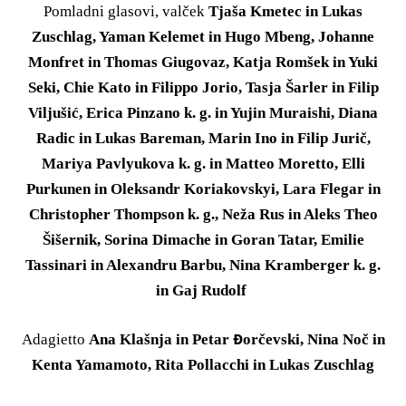
Pomladni glasovi, valček
Tjaša Kmetec in Lukas
Zuschlag, Yaman Kelemet in Hugo Mbeng, Johanne
Monfret in Thomas Giugovaz, Katja Romšek in Yuki
Seki, Chie Kato in Filippo Jorio, Tasja Šarler in Filip
Viljušić, Erica Pinzano k. g. in Yujin Muraishi, Diana
Radic in Lukas Bareman, Marin Ino in Filip Jurič,
Mariya Pavlyukova k. g. in Matteo Moretto, Elli
Purkunen in Oleksandr Koriakovskyi, Lara Flegar in
Christopher Thompson k. g., Neža Rus in Aleks Theo
Šišernik, Sorina Dimache in Goran Tatar, Emilie
Tassinari in Alexandru Barbu, Nina Kramberger k. g.
in Gaj Rudolf
Adagietto
Ana Klašnja in Petar Đorčevski, Nina Noč in
Kenta Yamamoto, Rita Pollacchi in Lukas Zuschlag