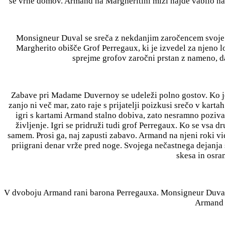
se vrne domov. Armand na Margheritini mizi najde vabilo n
Monsigneur Duval se sreča z nekdanjim zaročencem svoje hče
Margherito obišče Grof Perregaux, ki je izvedel za njeno 
sprejme grofov zaročni prstan z nameno, 
Zabave pri Madame Duvernoy se udeleži polno gostov. Ko je
zanjo ni več mar, zato raje s prijatelji poizkusi srečo v kar
igri s kartami Armand stalno dobiva, zato nesramno poziva
življenje. Igri se pridruži tudi grof Perregaux. Ko se vsa 
samem. Prosi ga, naj zapusti zabavo. Armand na njeni roki vid
priigrani denar vrže pred noge. Svojega nečastnega dejanja
skesa in osra
V dvoboju Armand rani barona Perregauxa. Monsigneur Duval o
Armand o