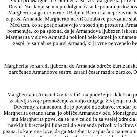
Salon pri Margheriti Gauthier v Parizu. Margherita prirej
Duval. Na slavju se mu po dolgem času le ponudi priložnost
Margheriti, a ga ta zavrne. Užaljeni Baron kasneje zavrne 
zaprosi Armanda. Margherito na višku zabave prevzame slabos
Med tem, ko se gostje zabavajo v sosednjm prostoru, Arma
posmehuje, ko pa spozna, da je Armandova ljubezen iskrena
Margherita v slovo Armandu pokloni belo kamelijo z namenom,
zaspi. V sanjah se pojavi Armand, ki ji vrne neovenelo b
Margherita se zaradi ljubezni do Armanda odreče kurtizanskeg
zaročenec Armandove sestre, zaradi česar razdre zaroko. O
Margherita in Armand živita v hiši na podeželju, daleč od p
zastavlja svoje premoženje zavoljo dragega življenja na dež
Duvernoy z namenom, da jo povabi na zabavo, vendar jo 
Margherita ostane sama, jo obišče Armandov oče, Monsigneur
mu Margherita pove, da se je v celoti in za vselej odrekl
navkljub brezmejni ljubezni do Armanda privoli v ločitev. 
pisma, iz katerega izve, da ga Margherita zapušča z namenom,