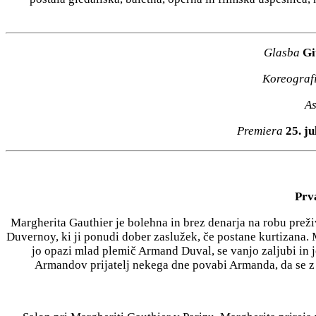
Glasba
Gi
Koreograf
As
Premiera
25. ju
Prva
Margherita Gauthier je bolehna in brez denarja na robu prež
Duvernoy, ki ji ponudi dober zaslužek, če postane kurtizana. 
jo opazi mlad plemič Armand Duval, se vanjo zaljubi in j
Armandov prijatelj nekega dne povabi Armanda, da se z n