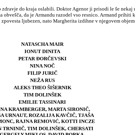
zdravje do kraja oslabili. Doktor Agenor ji prisodi le še nekaj 
 obvešča, da je Armandu razodel vso resnico. Armand prihiti k
 si zpovesta ljubezen, nato Margherita izdihne v njegovem objem
NATASCHA MAIR
IONUT DINITA
PETAR ĐORČEVSKI
NINA NOČ
FILIP JURIČ
NEŽA RUS
ALEKS THEO ŠIŠERNIK
TIM DOLINŠEK
EMILIE TASSINARI
INA KRAMBERGER, MARTA SIRONIČ,
A URNAUT, ROZALIJA KAVČIČ, TJAŠA
ONC, RAJNA REMOVIĆ, KOTTI INCZE
N TRNINIČ, TIM DOLINŠEK, CHERSATI
GERGELY MIKLOS, DAVID BORKA,