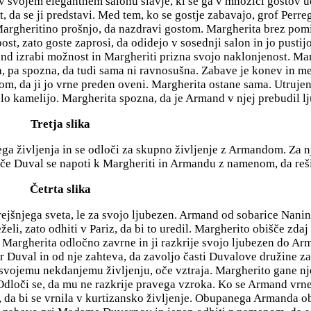
a v svojem elegantnem salonu slavje, ki se ga v množici gostov 
, da se ji predstavi. Med tem, ko se gostje zabavajo, grof Perr
Margheritino prošnjo, da nazdravi gostom. Margherita brez pom
t, zato goste zaprosi, da odidejo v sosednji salon in jo pustij
nd izrabi možnost in Margheriti prizna svojo naklonjenost. Ma
, pa spozna, da tudi sama ni ravnosušna. Zabave je konev in 
 da ji jo vrne preden oveni. Margherita ostane sama. Utrujena
elo kamelijo. Margherita spozna, da je Armand v njej prebudil l
Tretja slika
a življenja in se odloči za skupno življenje z Armandom. Za n
če Duval se napoti k Margheriti in Armandu z namenom, da reši
Četrta slika
rejšnjega sveta, le za svojo ljubezen. Armand od sobarice Nanin
eli, zato odhiti v Pariz, da bi to uredil. Margherito obišče zda
Margherita odločno zavrne in ji razkrije svojo ljubezen do A
 Duval in od nje zahteva, da zavoljo časti Duvalove družine z
a svojemu nekdanjemu življenju, oče vztraja. Margherito gane nj
Odloči se, da mu ne razkrije pravega vzroka. Ko se Armand vrne,
 da bi se vrnila v kurtizansko življenje. Obupanega Armanda obi