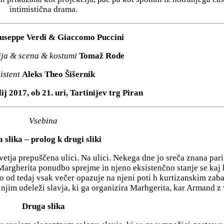
intimistična drama.
useppe Verdi & Giaccomo Puccini
ija & scena & kostumi
Tomaž Rode
istent
Aleks Theo Šišernik
lij 2017, ob 21. uri, Tartinijev trg Piran
Vsebina
 slika – prolog k drugi sliki
ivetja prepuščena ulici. Na ulici. Nekega dne jo sreča znana pa
Margherita ponudbo sprejme in njeno eksistenčno stanje se kaj 
o od tedaj vsak večer opazuje na njeni poti h kurtizanskim zaba
jim udeleži slavja, ki ga organizira Marhgerita, kar Armand z
Druga slika