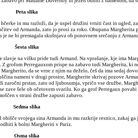
a zabavo pri Madame Duvernoy in jezen odhiti z namenom, da s
Peta slika
rke in mu razloži, da je uspel družini vrniti čast in ugled, za
ločitev od Armanda, zato jo prosi za roko. Obupana Margherita p
da je ne bi premagala skušnjava ob ponovnem srečanju z Arman
Šesta slika
 slavje na višku pride tudi Armand. Na vprašanje, kje ima Mar
tah. Z grofom Perregauxom prispe na zabavo tudi Margherita, ki n
 Margherito, da se vrne z njim na deželo, češ da ima sedaj dovo
druščina nameni v drugi prostor, Margherite skrivaj pozove Arma
i zaročni prstan, zato od ljubosumja, vpričo vse družbe, Marghe
 se zave šele ob očetovem svarilu. Ko ga grof Perregaux povab
moščen s strani družbe zapusti zabavo.
Sedma slika
bišče svojega sina Armanda in mu razkrije resnico, zakaj ga j
dhiti k bolni Margheriti v Pariz.
Osma slika