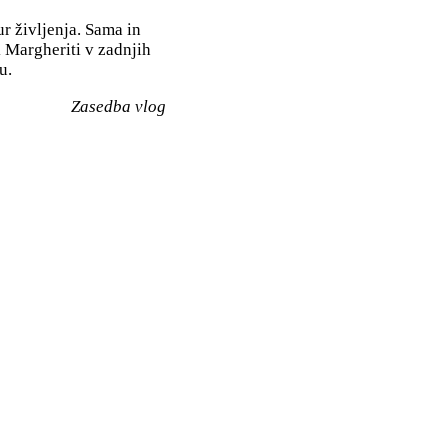
ur življenja. Sama in
 Margheriti v zadnjih
u.
Zasedba vlog