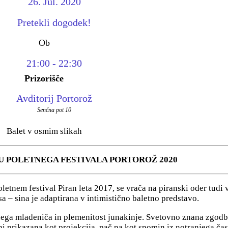
26. Jul. 2020
Pretekli dogodek!
Ob
21:00 - 22:30
Prizorišče
Avditorij Portorož
Senčna pot 10
Balet v osmim slikah
U POLETNEGA FESTIVALA PORTOROŽ 2020
letnem festival Piran leta 2017, se vrača na piranski oder tudi 
– sina je adaptirana v intimistično baletno predstavo.
tnega mladeniča in plemenitost junakinje. Svetovno znana zgodba,
ni prikazana kot projekcija, pač pa kot spomin iz notranjega čas