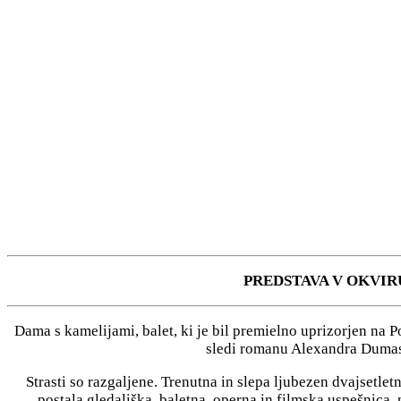
PREDSTAVA V OKVIR
Dama s kamelijami, balet, ki je bil premielno uprizorjen na Po
sledi romanu Alexandra Dumasa 
Strasti so razgaljene. Trenutna in slepa ljubezen dvajsetle
postala gledališka, baletna, operna in filmska uspešnica, 