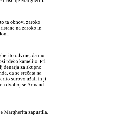
e maščuje Margheriti.
to ta obnovi zaroko.
ristane na zaroko in
dom.
gherito odvrne, da mu
osi rdečo kamelijo. Pri
lj denarja za skupno
nda, da se srečata na
rito surovo užali in ji
i na dvoboj se Armand
e Margherita zapustila.