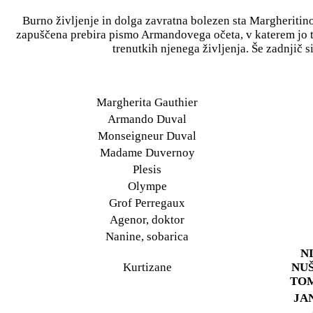
Burno življenje in dolga zavratna bolezen sta Margheritino 
zapuščena prebira pismo Armandovega očeta, v katerem jo ta
trenutkih njenega življenja. Še zadnjič
Margherita Gauthier
Armando Duval
Monseigneur Duval
Madame Duvernoy
Plesis
Olympe
Grof Perregaux
Agenor, doktor
Nanine, sobarica
N
Kurtizane
NUŠ
TOM
JA