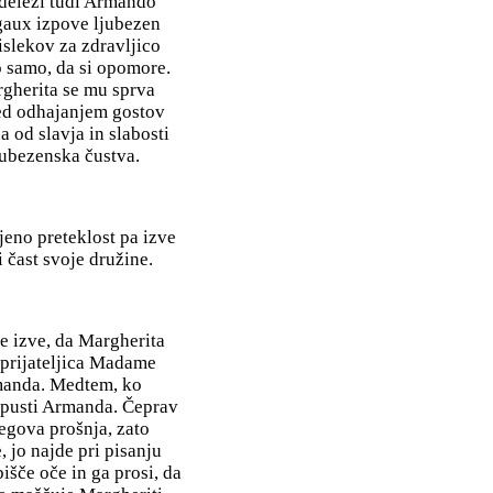
udeleži tudi Armando
egaux izpove ljubezen
islekov za zdravljico
o samo, da si opomore.
rgherita se mu sprva
med odhajanjem gostov
 od slavja in slabosti
jubezenska čustva.
jeno preteklost pa izve
 čast svoje družine.
e izve, da Margherita
j prijateljica Madame
rmanda. Medtem, ko
apusti Armanda. Čeprav
egova prošnja, zato
 jo najde pri pisanju
šče oče in ga prosi, da