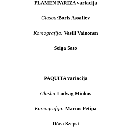
PLAMEN PARIZA
variacija
Glasba:
Boris Assafiev
Koreografija:
Vasili Vainonen
Seiga Sato
PAQUITA
variacija
Glasba:
Ludwig Minkus
Koreografija:
Marius Petipa
Dóra Szepsi