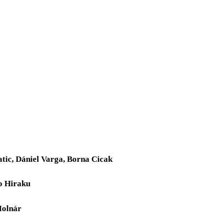
ic, Dániel Varga, Borna Cicak
o Hiraku
Molnár