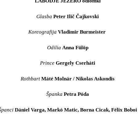
LABODJE JEZERO
odlomki
Glasba
Peter Ilič Čajkovski
Koreografija
Vladimir Burmeister
Odilia
Anna Fülöp
Prince
Gergely Cserháti
Rothbart
Máté Molnár / Nikolas Askondis
Španka
Petra Póda
Španci
Dániel Varga, Markó Matic, Borna Cicak, Félix Boboi