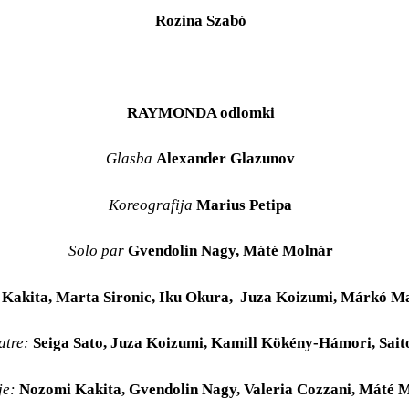
Rozina Szabó
RAYMONDA
odlomki
Glasba
Alexander Glazunov
Koreografija
Marius Petipa
Solo par
Gvendolin Nagy, Máté Molnár
Kakita, Marta Sironic, Iku Okura,
Juza Koizumi, Márkó Mat
atre:
Seiga Sato, Juza Koizumi, Kamill Kökény-Hámori, Sait
je:
Nozomi Kakita, Gvendolin Nagy, Valeria Cozzani, Máté 