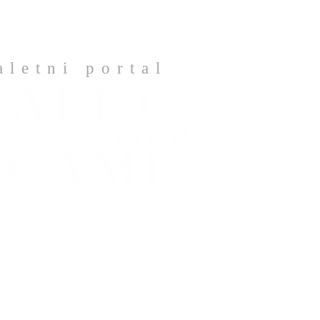
aletni portal
BALET
med
ICAMI