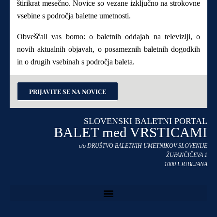
štirikrat mesečno. Novice so vezane izključno na strokovne
vsebine s področja baletne umetnosti.
Obveščali vas bomo: o baletnih oddajah na televiziji, o
novih aktualnih objavah, o posameznih baletnih dogodkih
in o drugih vsebinah s področja baleta.
PRIJAVITE SE NA NOVICE
SLOVENSKI BALETNI PORTAL
BALET med VRSTICAMI
c/o DRUŠTVO BALETNIH UMETNIKOV SLOVENIJE
ŽUPANČIČEVA 1
1000 LJUBLJANA
Pravilnik o zasebnosti in uporabi piškotkov na naši spletni strani →