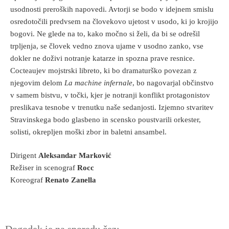
usodnosti preroških napovedi. Avtorji se bodo v idejnem smislu
osredotočili predvsem na človekovo ujetost v usodo, ki jo krojijo
bogovi. Ne glede na to, kako močno si želi, da bi se odrešil
trpljenja, se človek vedno znova ujame v usodno zanko, vse
dokler ne doživi notranje katarze in spozna prave resnice.
Cocteaujev mojstrski libreto, ki bo dramaturško povezan z
njegovim delom
La machine infernale
, bo nagovarjal občinstvo
v samem bistvu, v točki, kjer je notranji konflikt protagonistov
preslikava tesnobe v trenutku naše sedanjosti. Izjemno stvaritev
Stravinskega bodo glasbeno in scensko poustvarili orkester,
solisti, okrepljen moški zbor in baletni ansambel.
Dirigent
Aleksandar Marković
Režiser in scenograf
Rocc
Koreograf
Renato Zanella
Dogodek je na sporedu čez: