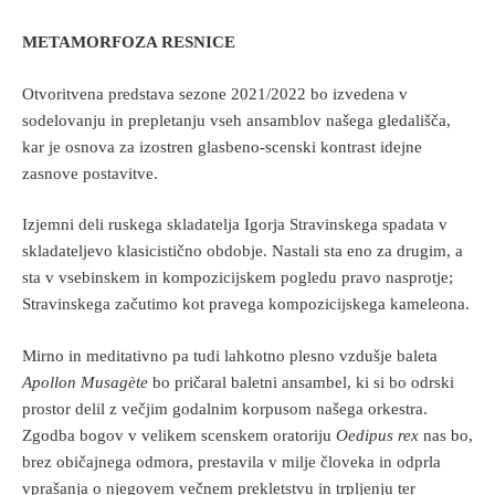
METAMORFOZA RESNICE
Otvoritvena predstava sezone 2021/2022 bo izvedena v
sodelovanju in prepletanju vseh ansamblov našega gledališča,
kar je osnova za izostren glasbeno-scenski kontrast idejne
zasnove postavitve.
Izjemni deli ruskega skladatelja Igorja Stravinskega spadata v
skladateljevo klasicistično obdobje. Nastali sta eno za drugim, a
sta v vsebinskem in kompozicijskem pogledu pravo nasprotje;
Stravinskega začutimo kot pravega kompozicijskega kameleona.
Mirno in meditativno pa tudi lahkotno plesno vzdušje baleta
Apollon Musagète
bo pričaral baletni ansambel, ki si bo odrski
prostor delil z večjim godalnim korpusom našega orkestra.
Zgodba bogov v velikem scenskem oratoriju
Oedipus rex
nas bo,
brez običajnega odmora, prestavila v milje človeka in odprla
vprašanja o njegovem večnem prekletstvu in trpljenju ter