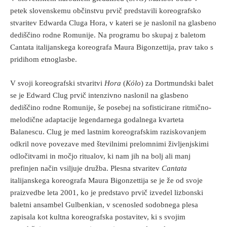
petek slovenskemu občinstvu prvič predstavili koreografsko
stvaritev Edwarda Cluga Hora, v kateri se je naslonil na glasbeno
dediščino rodne Romunije. Na programu bo skupaj z baletom
Cantata italijanskega koreografa Maura Bigonzettija, prav tako s
pridihom etnoglasbe.
V svoji koreografski stvaritvi
Hora
(
Kólo
) za Dortmundski balet
se je Edward Clug prvič intenzivno naslonil na glasbeno
dediščino rodne Romunije, še posebej na sofisticirane ritmično-
melodične adaptacije legendarnega godalnega kvarteta
Balanescu. Clug je med lastnim koreografskim raziskovanjem
odkril nove povezave med številnimi prelomnimi življenjskimi
odločitvami in močjo ritualov, ki nam jih na bolj ali manj
prefinjen način vsiljuje družba. Plesna stvaritev
Cantata
italijanskega koreografa Maura Bigonzettija se je že od svoje
praizvedbe leta 2001, ko je predstavo prvič izvedel lizbonski
baletni ansambel Gulbenkian, v scenosled sodobnega plesa
zapisala kot kultna koreografska postavitev, ki s svojim