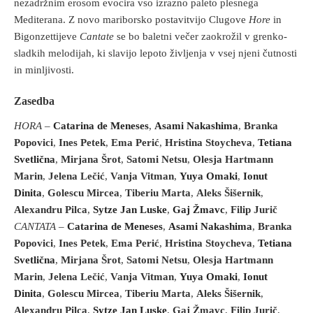
nezadržnim erosom evocira vso izrazno paleto plesnega
Mediterana. Z novo mariborsko postavitvijo Clugove
Hore
in
Bigonzettijeve
Cantate
se bo baletni večer zaokrožil v grenko-
sladkih melodijah, ki slavijo lepoto življenja v vsej njeni čutnosti
in minljivosti.
Zasedba
HORA
–
Catarina de Meneses
,
Asami Nakashima
,
Branka
Popovici
,
Ines Petek
,
Ema Perić
,
Hristina Stoycheva
,
Tetiana
Svetlična
,
Mirjana Šrot
,
Satomi Netsu
,
Olesja Hartmann
Marin
,
Jelena Lečić
,
Vanja Vitman
,
Yuya Omaki
,
Ionut
Dinita
,
Golescu Mircea
,
Tiberiu Marta
,
Aleks Šišernik
,
Alexandru Pilca
,
Sytze Jan Luske
,
Gaj Žmavc
,
Filip Jurič
CANTATA
–
Catarina de Meneses
,
Asami Nakashima
,
Branka
Popovici
,
Ines Petek
,
Ema Perić
,
Hristina Stoycheva
,
Tetiana
Svetlična
,
Mirjana Šrot
,
Satomi Netsu
,
Olesja Hartmann
Marin
,
Jelena Lečić
,
Vanja Vitman
,
Yuya Omaki
,
Ionut
Dinita
,
Golescu Mircea
,
Tiberiu Marta
,
Aleks Šišernik
,
Alexandru Pilca
,
Sytze Jan Luske
,
Gaj Žmavc
,
Filip Jurič
,