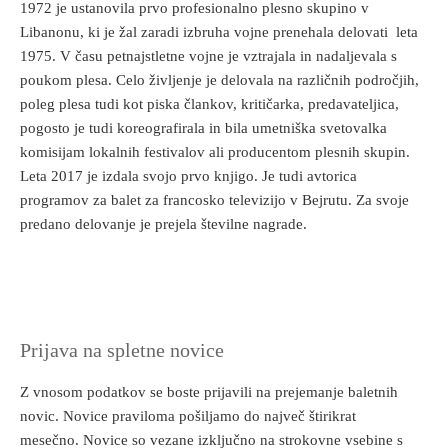
1972 je ustanovila prvo profesionalno plesno skupino v
Libanonu, ki je žal zaradi izbruha vojne prenehala delovati leta
1975. V času petnajstletne vojne je vztrajala in nadaljevala s
poukom plesa. Celo življenje je delovala na različnih področjih,
poleg plesa tudi kot piska člankov, kritičarka, predavateljica,
pogosto je tudi koreografirala in bila umetniška svetovalka
komisijam lokalnih festivalov ali producentom plesnih skupin.
Leta 2017 je izdala svojo prvo knjigo. Je tudi avtorica
programov za balet za francosko televizijo v Bejrutu. Za svoje
predano delovanje je prejela številne nagrade.
Prijava na spletne novice
Z vnosom podatkov se boste prijavili na prejemanje baletnih
novic. Novice praviloma pošiljamo do največ štirikrat
mesečno. Novice so vezane izključno na strokovne vsebine s