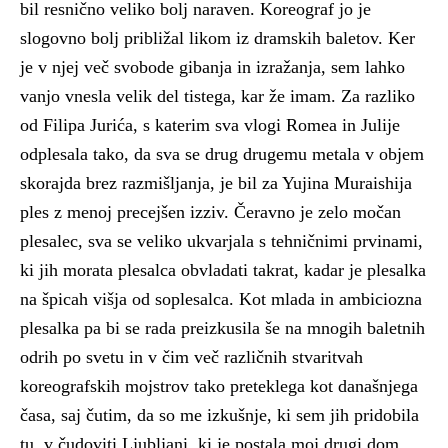
bil resnično veliko bolj naraven. Koreograf jo je
slogovno bolj približal likom iz dramskih baletov. Ker
je v njej več svobode gibanja in izražanja, sem lahko
vanjo vnesla velik del tistega, kar že imam. Za razliko
od Filipa Jurića, s katerim sva vlogi Romea in Julije
odplesala tako, da sva se drug drugemu metala v objem
skorajda brez razmišljanja, je bil za Yujina Muraishija
ples z menoj precejšen izziv. Čeravno je zelo močan
plesalec, sva se veliko ukvarjala s tehničnimi prvinami,
ki jih morata plesalca obvladati takrat, kadar je plesalka
na špicah višja od soplesalca. Kot mlada in ambiciozna
plesalka pa bi se rada preizkusila še na mnogih baletnih
odrih po svetu in v čim več različnih stvaritvah
koreografskih mojstrov tako preteklega kot današnjega
časa, saj čutim, da so me izkušnje, ki sem jih pridobila
tu, v čudoviti Ljubljani, ki je postala moj drugi dom,