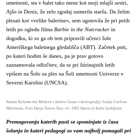
umetnosti, sta v balet tako mene kot moji mlajši sestri,
Ajšo in Deniz, že zelo zgodaj usmerila starša. Da želim
plesati kot »velike balerine«, sem ugotovila že pri petih
letih po ogledu filma
Barbie in the Nutcracker
in
dogodku, ki so ga ob tem pripravili učenci šole
Ameriškega baletnega gledališča (ABT). Začetek poti,
po kateri hodim še danes, pa je prav gotovo
zaznamovala odločitev, da se pri štirinajstih letih
vpišem na Šolo za ples na Šoli umetnosti Univerze v
Severni Karolini (UNCSA).
Yaman Kelemet kot Medora v baletu Gusar v koreografiji Joséja Carlosa
Martineza. Foto Darja Štravs Tisu; vir: SNG Opera in balet Ljubljana
Premagovanja katerih pasti se spominjate iz časa
šolanja in kateri pedagogi so vam najbolj pomagali pri