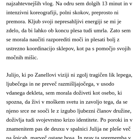
najzahtevnejših vlog. Na odru sem dolgih 13 minut in v
intenzivni koreografiji, polni skokov, preprosto ni
premora. Kljub svoji nepresahljivi energiji se mi je
zdelo, da bi lahko ob koncu plesa tudi umrla. Zato sem
se morala naučiti razporediti moči in plesati bolj z
ustrezno koordinacijo sklepov, kot pa s pomočjo svojih
močnih mišic.
Julijo, ki po Zanellovi viziji ni zgolj tragičen lik lepega,
ljubečega in ne preveč razmišljajočega, v usodo
vdanega dekleta, sem morala doživeti kot osebo, ki
spozna, da živi v moškem svetu in zavoljo tega, da se
njeno srce ne sooči le z izgubo ljubezni članov družine,
doživlja tudi svojevrstno krizo identitete. Po poroki in v
znamenitem pas de deuxu v spalnici Julija ne pleše več
na špicah, marveč ostane bosa. In prav ta sprememba v