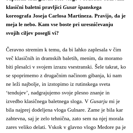
klasični baletni pravljici
Gusar
španskega
koreografa Joseja Carlosa Martineza. Pravijo, da je
meja le nebo. Kam vse boste pri uresničevanju
svojih ciljev posegli vi?
Čeravno stremim k temu, da bi lahko zaplesala v čim
več klasičnih in dramskih baletih, menim, da moramo
biti plesalci v svojem izrazu vsestranski. Šele takrat, ko
se spoprimemo z drugačnim načinom gibanja, ki nam
ne leži najbolje, in izstopimo iz rutinskega sveta
‘tendujev’, nadgrajujemo svoje plesno znanje in
izvedbo klasičnega baletnega sloga. V
Gusarju
mi je
bila najprej dodeljena vloga Gulnare. Zame je bila kar
zahtevna, saj je zelo tehnična, zato sem na njej morala
zares veliko delati. Vskok v glavno vlogo Medore pa je