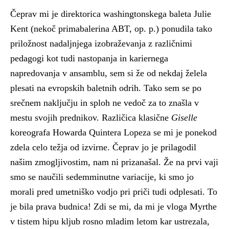
Čeprav mi je direktorica washingtonskega baleta Julie
Kent (nekoč primabalerina ABT, op. p.) ponudila tako
priložnost nadaljnjega izobraževanja z različnimi
pedagogi kot tudi nastopanja in kariernega
napredovanja v ansamblu, sem si že od nekdaj želela
plesati na evropskih baletnih odrih. Tako sem se po
srečnem naključju in sploh ne vedoč za to znašla v
mestu svojih prednikov. Različica klasične
Giselle
koreografa Howarda Quintera Lopeza se mi je ponekod
zdela celo težja od izvirne. Čeprav jo je prilagodil
našim zmogljivostim, nam ni prizanašal. Že na prvi vaji
smo se naučili sedemminutne variacije, ki smo jo
morali pred umetniško vodjo pri priči tudi odplesati. To
je bila prava budnica! Zdi se mi, da mi je vloga Myrthe
v tistem hipu kljub rosno mladim letom kar ustrezala,