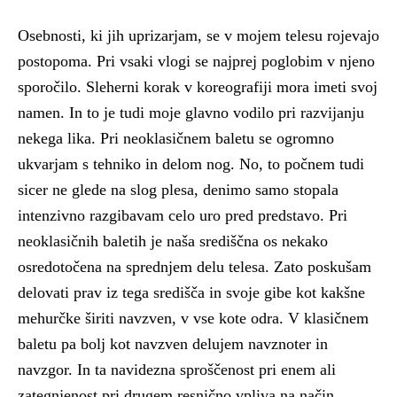
Osebnosti, ki jih uprizarjam, se v mojem telesu rojevajo
postopoma. Pri vsaki vlogi se najprej poglobim v njeno
sporočilo. Sleherni korak v koreografiji mora imeti svoj
namen. In to je tudi moje glavno vodilo pri razvijanju
nekega lika. Pri neoklasičnem baletu se ogromno
ukvarjam s tehniko in delom nog. No, to počnem tudi
sicer ne glede na slog plesa, denimo samo stopala
intenzivno razgibavam celo uro pred predstavo. Pri
neoklasičnih baletih je naša središčna os nekako
osredotočena na sprednjem delu telesa. Zato poskušam
delovati prav iz tega središča in svoje gibe kot kakšne
mehurčke širiti navzven, v vse kote odra. V klasičnem
baletu pa bolj kot navzven delujem navznoter in
navzgor. In ta navidezna sproščenost pri enem ali
zategnjenost pri drugem resnično vpliva na način,