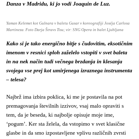
Danza v Madridu, ki jo vodi Joaquin de Luz.
Yaman Kelemet kot Gulnara v baletu Gusar v koreografiji Joséja Carlosa
Martineza. Foto Darja Štravs Tisu; vir: SNG Opera in balet Ljubljana
Kako si je tako energično bitje s čudovitim, eksotičnim
imenom v resnici sploh zaželelo vstopiti v svet baleta
in na nek način tudi večnega brzdanja in klesanja
svojega vse prej kot umirjenega izraznega instrumenta
– telesa?
Najbrž ima izbira poklica, ki me je postavila na pot
premagovanja številnih izzivov, vsaj malo opraviti s
tem, da je beseda, ki najbolje opisuje moje ime,
‘pogum’. Ker sta želela, da vstopimo v svet klasične
glasbe in da smo izpostavljene vplivu različnih zvrsti