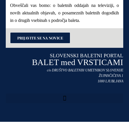
Obveščali vas bomo: o baletnih oddajah na televiziji, o
novih aktualnih objavah, o posameznih baletnih dogodkih
in o drugih vsebinah s področja baleta.
PRIJAVITE SE NA NOVICE
SLOVENSKI BALETNI PORTAL
BALET med VRSTICAMI
c/o DRUŠTVO BALETNIH UMETNIKOV SLOVENIJE
ŽUPANČIČEVA 1
1000 LJUBLJANA
Pravilnik o zasebnosti in uporabi piškotkov na naši spletni strani →