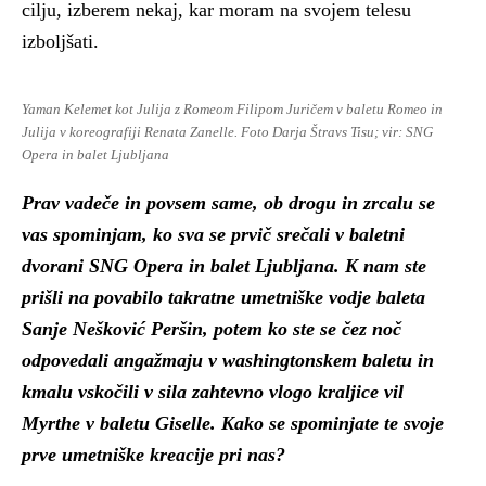
cilju, izberem nekaj, kar moram na svojem telesu
izboljšati.
Yaman Kelemet kot Julija z Romeom Filipom Juričem v baletu Romeo in
Julija v koreografiji Renata Zanelle. Foto Darja Štravs Tisu; vir: SNG
Opera in balet Ljubljana
Prav vadeče in povsem same, ob drogu in zrcalu se
vas spominjam, ko sva se prvič srečali v baletni
dvorani SNG Opera in balet Ljubljana. K nam ste
prišli na povabilo takratne umetniške vodje baleta
Sanje Nešković Peršin, potem ko ste se čez noč
odpovedali angažmaju v washingtonskem baletu in
kmalu vskočili v sila zahtevno vlogo kraljice vil
Myrthe v baletu Giselle. Kako se spominjate te svoje
prve umetniške kreacije pri nas?