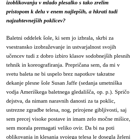
izoblikovanju v mlado plesalko s tako zrelim
pristopom k delu v enem najlepših, a hkrati tudi
najzahtevnejših poklicev?
Baletni oddelek šole, ki sem jo izbrala, skrbi za
vsestransko izobraževanje in ustvarjalnost svojih
učencev tudi z dobro izbiro klasov sodobnejših plesnih
tehnik in koreografiranja. Prepričana sem, da mi v
svetu baleta ne bi uspelo brez napotkov takratne
dekanje plesne šole Susan Jaffe (sedanja umetniška
vodja Ameriškega baletnega gledališča, op. p.). Spričo
dejstva, da nimam naravnih danosti za ta poklic,
ustrezne zgradbe telesa, nog, prirojene gibljivosti, saj
sem precej visoke postave in imam zelo močne mišice,
sem morala premagati veliko ovir. Da bi na poti
oblikovanja in klesanja svojega telesa le dosegla želeni