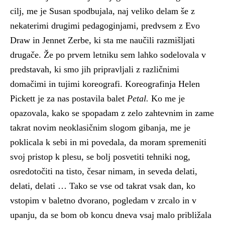
cilj, me je Susan spodbujala, naj veliko delam še z
nekaterimi drugimi pedagoginjami, predvsem z Evo
Draw in Jennet Zerbe, ki sta me naučili razmišljati
drugače. Že po prvem letniku sem lahko sodelovala v
predstavah, ki smo jih pripravljali z različnimi
domačimi in tujimi koreografi. Koreografinja Helen
Pickett je za nas postavila balet
Petal.
Ko me je
opazovala, kako se spopadam z zelo zahtevnim in zame
takrat novim neoklasičnim slogom gibanja, me je
poklicala k sebi in mi povedala, da moram spremeniti
svoj pristop k plesu, se bolj posvetiti tehniki nog,
osredotočiti na tisto, česar nimam, in seveda delati,
delati, delati … Tako se vse od takrat vsak dan, ko
vstopim v baletno dvorano, pogledam v zrcalo in v
upanju, da se bom ob koncu dneva vsaj malo približala