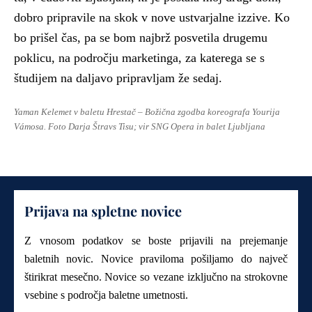
dobro pripravile na skok v nove ustvarjalne izzive. Ko
bo prišel čas, pa se bom najbrž posvetila drugemu
poklicu, na področju marketinga, za katerega se s
študijem na daljavo pripravljam že sedaj.
Yaman Kelemet v baletu Hrestač – Božična zgodba koreografa Yourija
Vámosa. Foto Darja Štravs Tisu; vir SNG Opera in balet Ljubljana
Prijava na spletne novice
Z vnosom podatkov se boste prijavili na prejemanje
baletnih novic. Novice praviloma pošiljamo do največ
štirikrat mesečno. Novice so vezane izključno na strokovne
vsebine s področja baletne umetnosti.