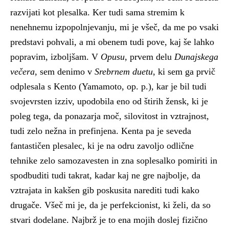
razvijati kot plesalka. Ker tudi sama stremim k
nenehnemu izpopolnjevanju, mi je všeč, da me po vsaki
predstavi pohvali, a mi obenem tudi pove, kaj še lahko
popravim, izboljšam. V
Opusu
, prvem delu
Dunajskega
večera
, sem denimo v
Srebrnem duetu
, ki sem ga prvič
odplesala s Kento (Yamamoto, op. p.), kar je bil tudi
svojevrsten izziv, upodobila eno od štirih žensk, ki je
poleg tega, da ponazarja moč, silovitost in vztrajnost,
tudi zelo nežna in prefinjena. Kenta pa je seveda
fantastičen plesalec, ki je na odru zavoljo odlične
tehnike zelo samozavesten in zna soplesalko pomiriti in
spodbuditi tudi takrat, kadar kaj ne gre najbolje, da
vztrajata in kakšen gib poskusita narediti tudi kako
drugače. Všeč mi je, da je perfekcionist, ki želi, da so
stvari dodelane. Najbrž je to ena mojih doslej fizično