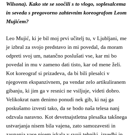
Wilsona). Kako ste se soočili s to vlogo, soplesalcema
in seveda s pregovorno zahtevnim koreografom Leom
Mujićem?
Leo Mujić, ki je bil moj prvi učitelj tu, v Ljubljani, me
je izbral za svojo predstavo in mi povedal, da moram
odpreti svoj um, natančno poslušati vse, kar mi bo
povedal in mu v zameno dati tisto, kar od mene želi.
Kot koreograf si prizadeva, da bi bili plesalci v
njegovem ekspanzivnem, pa vendar zelo artikuliranem
gibanju, ki jim ga v resnici ne vsiljuje, videti dobro.
Velikokrat nam denimo ponudi nek gib, ki naj ga
poskušamo izvesti tako, da se bodo naša telesa nanj
odzvala naravno. Kot devetnajstletna plesalka takšnega
ustvarjanja nisem bila vajena, zato samozavesti in
zaupanja vase nisem iskala v svoji tehniki, izvedbi in