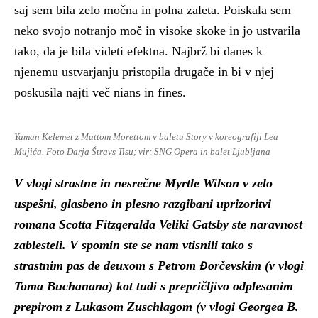
saj sem bila zelo močna in polna zaleta. Poiskala sem
neko svojo notranjo moč in visoke skoke in jo ustvarila
tako, da je bila videti efektna. Najbrž bi danes k
njenemu ustvarjanju pristopila drugače in bi v njej
poskusila najti več nians in fines.
Yaman Kelemet z Mattom Morettom v baletu Story v koreografiji Lea
Mujića. Foto Darja Štravs Tisu; vir: SNG Opera in balet Ljubljana
V vlogi strastne in nesrečne Myrtle Wilson v zelo
uspešni, glasbeno in plesno razgibani uprizoritvi
romana Scotta Fitzgeralda Veliki Gatsby ste naravnost
zablesteli. V spomin ste se nam vtisnili tako s
strastnim pas de deuxom s Petrom Đorčevskim (v vlogi
Toma Buchanana) kot tudi s prepričljivo odplesanim
prepirom z Lukasom Zuschlagom (v vlogi Georgea B.