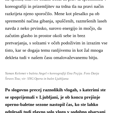
koreografiji in prizemljitev na trdna tla na pravi način
razkrijeta njeno sporočilo. Mene kot plesalko pa ob
spremembi načina gibanja, spuščenih, razmršenih laseh
navda z neko prvinsko, surovo energijo in močjo, da
začutim glasbo in prostor okoli sebe in brez
pretvarjanja, s solzami v očeh podoživim in izrazim vse
tisto, kar se dogaja temu ranljivemu in kot žal mnoga
dekleta tudi v našem času omalovaževanemu bitju.
Yaman Kelemet v baletu Angel v koreografiji Ena Peçija. Foto Darja
Štravs Tisu; vir: SNG Opera in balet Ljubljana
Po slogovno precej raznolikih vlogah, s katerimi ste
se spoprijemali v Ljubljani, je ob koncu prejšnje
operno-baletne sezone nastopil čas, ko ste lahko
odplesali tudi glavno solo vlogo v sodobno obarvani