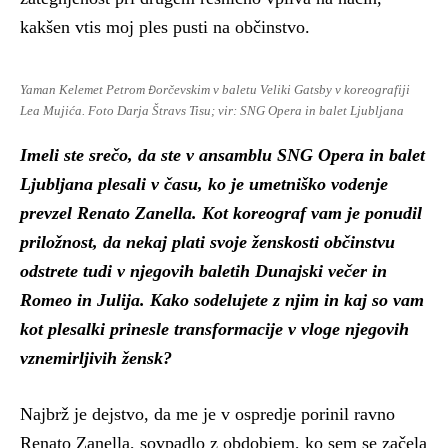
kakšen vtis moj ples pusti na občinstvo.
Yaman Kelemet Petrom Đorčevskim v baletu Veliki Gatsby v koreografiji
Lea Mujića. Foto Darja Štravs Tisu; vir: SNG Opera in balet Ljubljana
I
meli ste srečo, da ste v ansamblu SNG Opera in balet
Ljubljana plesali v času, ko je umetniško vodenje
prevzel Renato Zanella. Kot koreograf vam je ponudil
priložnost, da nekaj plati svoje ženskosti občinstvu
odstrete tudi v njegovih baletih Dunajski večer in
Romeo in Julija. Kako sodelujete z njim in kaj so vam
kot plesalki prinesle transformacije v vloge njegovih
vznemirljivih žensk?
Najbrž je dejstvo, da me je v ospredje porinil ravno
Renato Zanella, sovpadlo z obdobjem, ko sem se začela