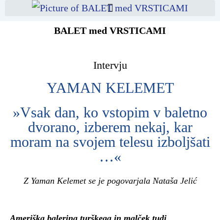
BALET med VRSTICAMI
Intervju
YAMAN KELEMET
»Vsak dan, ko vstopim v baletno
dvorano, izberem nekaj, kar
moram na svojem telesu izboljšati
…«
Z Yaman Kelemet se je pogovarjala Nataša Jelić
Ameriška balerina turškega in malček tudi