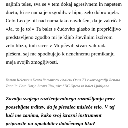
najinih teles, sva se v tem dokaj agresivnem in napetem
duetu, ki se nama je »zgodil« v hipu, zelo dobro ujela.
Celo Leo je bil nad nama tako navdušen, da je zakričal:
»Ja, to je to!« Ta balet s čudovito glasbo in prepričljivo
predstavljeno zgodbo mi je kljub številnim izzivom
zelo blizu, tudi sicer v Mujićevih stvaritvah rada
plešem, saj me spodbujajo k nenehnemu premikanju
meja svojih zmogljivosti.
Yaman Kelemet s Kento Yamamoto v baletu Opus 73 v koreografiji Renata
Zanelle. Foto Darja Štravs Tisu; vir: SNG Opera in balet Ljubljana
Zavoljo svojega razčlenjevalnega razmišljanja prav
poosebljate trditev, da je plesalec misleče telo. V tej
luči me zanima, kako svoj izrazni instrument
pripravite na upodobitev določenega lika?