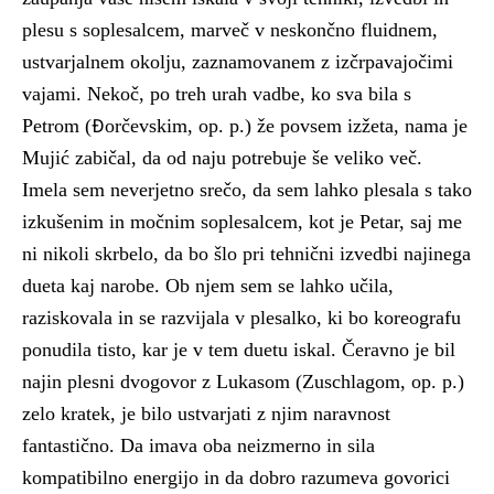
plesu s soplesalcem, marveč v neskončno fluidnem,
ustvarjalnem okolju, zaznamovanem z izčrpavajočimi
vajami. Nekoč, po treh urah vadbe, ko sva bila s
Petrom (Đorčevskim, op. p.) že povsem izžeta, nama je
Mujić zabičal, da od naju potrebuje še veliko več.
Imela sem neverjetno srečo, da sem lahko plesala s tako
izkušenim in močnim soplesalcem, kot je Petar, saj me
ni nikoli skrbelo, da bo šlo pri tehnični izvedbi najinega
dueta kaj narobe. Ob njem sem se lahko učila,
raziskovala in se razvijala v plesalko, ki bo koreografu
ponudila tisto, kar je v tem duetu iskal. Čeravno je bil
najin plesni dvogovor z Lukasom (Zuschlagom, op. p.)
zelo kratek, je bilo ustvarjati z njim naravnost
fantastično. Da imava oba neizmerno in sila
kompatibilno energijo in da dobro razumeva govorici