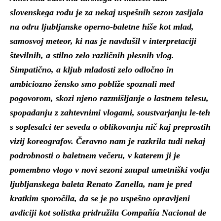
slovenskega rodu je za nekaj uspešnih sezon zasijala
na odru ljubljanske operno-baletne hiše kot mlad,
samosvoj meteor, ki nas je navdušil v interpretaciji
številnih, a stilno zelo različnih plesnih vlog.
Simpatično, a kljub mladosti zelo odločno in
ambiciozno žensko smo pobliže spoznali med
pogovorom, skozi njeno razmišljanje o lastnem telesu,
spopadanju z zahtevnimi vlogami, soustvarjanju le-teh
s soplesalci ter seveda o oblikovanju nič kaj preprostih
vizij koreografov. Čeravno nam je razkrila tudi nekaj
podrobnosti o baletnem večeru, v katerem ji je
pomembno vlogo v novi sezoni zaupal umetniški vodja
ljubljanskega baleta Renato Zanella, nam je pred
kratkim sporočila, da se je po uspešno opravljeni
avdiciji kot solistka pridružila Compañía Nacional de