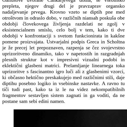
prepleta, njegov drugi del je pravzaprav organsko
nadaljevanje prvega. Krovno vzeto se diptih pne med
otroštvom in odraslo dobo, v različnih niansah poskuša obe
obdobji človekovega življenja razdelati ne zgolj v
eksistencialnem smislu, celo bolj v tem, kako ti dve
obdobji v konfrontaciji s svetom funkcionirata in kakšne
pomene proizvajata. Ustvarjalni podpis Greca in Scholtna
je že precej let prepoznaven, razpenja se čez svojevrstno
uprizoritveno dinamiko, tako v napetostih in razgradnjah
plesnih struktur kot v impresivni vizualni podobi in
eklektični glasbeni matrici. Prelamljanje linearnega toka
uprizoritve s fascinantno igro luči ali z glasbenimi vzorci,
ki občasno hektično preskakujejo med različnimi stili, daje
diptihu posebno logiko in vsebinske nastavke. A ravno tu
tiči tudi past, kako ta iz le na videz nekompatibilnih
fragmentov sestavljen sistem zagnati in ga voditi, da ne
postane sam sebi edini namen.