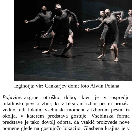
Izginotja; vir: Cankarjev dom; foto Alwin Poiana
Pojavitev
razgrne otroško dobo, kjer je v ospredju
mladinski pevski zbor, ki v fiksirani izbor pesmi prinaša
vedno tudi lokalni vsebinski moment z izborom pesmi iz
okolja, v katerem predstava gostuje. Vsebinska forma
predstave je tako dovolj odprta, da vsakič proizvede nove
pomene glede na gostujočo lokacijo. Glasbena krajina je v