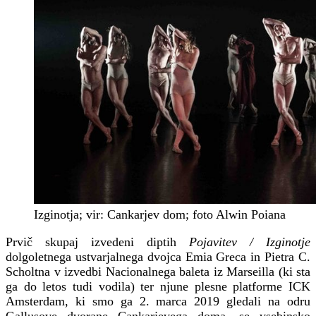
Izginotja; vir: Cankarjev dom; foto Alwin Poiana
Prvič skupaj izvedeni diptih
Pojavitev / Izginotje
dolgoletnega ustvarjalnega dvojca Emia Greca in Pietra C.
Scholtna v izvedbi Nacionalnega baleta iz Marseilla (ki sta
ga do letos tudi vodila) ter njune plesne platforme ICK
Amsterdam, ki smo ga 2. marca 2019 gledali na odru
Gallusove dvorane Cankarjevega doma, se vsebinsko