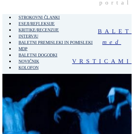
portal
STROKOVNI ČLANKI
ESEJI/REFLEKSIJE
KRITIKE/RECENZIJE
BALET
INTERVJU
med
BALETNI PREMISLEKI IN POMISLEKI
MDP
BALETNI DOGODKI
VRSTICAMI
NOVIČNIK
KOLOFON
STROKOVNI ČLANKI
ESEJI/REFLEKSIJE
KRITIKE/RECENZIJE
INTERVJU
BALETNI PREMISLEKI IN POMISLEKI
MDP
BALETNI DOGODKI
NOVIČNIK
KOLOFON