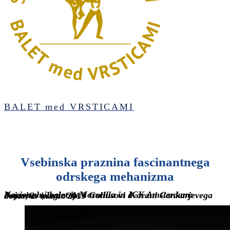
BALET med VRSTICAMI
Vsebinska praznina fascinantnega
odrskega mehanizma
Nacionalni balet iz Marseilla in ICK Amsterdam: Pojavitev
|
Izginotje v
Gallusovi dvorani Cankarjevega doma
, 2. marec 2019