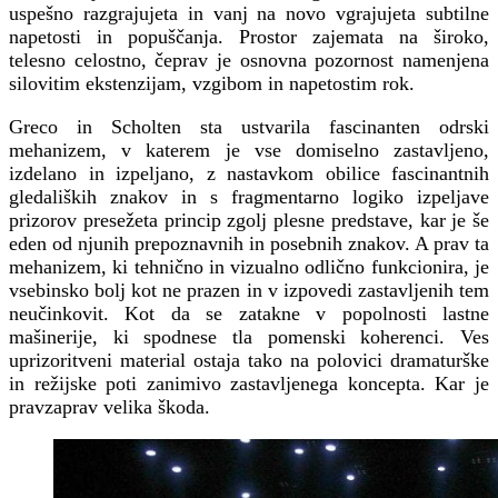
uspešno razgrajujeta in vanj na novo vgrajujeta subtilne
napetosti in popuščanja. Prostor zajemata na široko,
telesno celostno, čeprav je osnovna pozornost namenjena
silovitim ekstenzijam, vzgibom in napetostim rok.
Greco in Scholten sta ustvarila fascinanten odrski
mehanizem, v katerem je vse domiselno zastavljeno,
izdelano in izpeljano, z nastavkom obilice fascinantnih
gledaliških znakov in s fragmentarno logiko izpeljave
prizorov presežeta princip zgolj plesne predstave, kar je še
eden od njunih prepoznavnih in posebnih znakov. A prav ta
mehanizem, ki tehnično in vizualno odlično funkcionira, je
vsebinsko bolj kot ne prazen in v izpovedi zastavljenih tem
neučinkovit. Kot da se zatakne v popolnosti lastne
mašinerije, ki spodnese tla pomenski koherenci. Ves
uprizoritveni material ostaja tako na polovici dramaturške
in režijske poti zanimivo zastavljenega koncepta. Kar je
pravzaprav velika škoda.