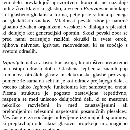
tem delu prevladujoč uprizoritveni koncept, ne nazadnje
tudi z živo klavirsko glasbo, a vseeno
Pojavitev
ne učinkuje
kot glasbeno-gledališka forma, petje je le v funkciji enega
od gledaliških znakov. Mladinski pevski zbor je namreč
gibalno živahen organizem, vseskozi v dialogu s plesalci,
ki delujejo kot generacijski opomin. Skozi pevski zbor se
pred nami zarisujejo različni okruški iz sveta otrok,
njihova naivnost, igrivost, radovednost, ki se soočajo s
svetom odraslih.
Izginotje
tematizira tisto, kar ostaja, ko otroštvo prerastemo
in nastopi odrasla doba. Glasbena lepljenka znanih pop
komadov, otroških glasov in elektronske glasbe proizvaja
pomene že sama na sebi in je kot odmev prejšnjega dela, a
vseeno lahko
Izginotje
funkcionira kot samostojna enota.
Plesna struktura je pogosto zastavljena repetitivno,
razpenja se med unisono delujočimi deli, ki so mestoma
nekoliko razvlečeni in med zaustavljenimi ali
prelomljenimi telesnimi napetostmi posamičnih plesalcev.
Ves čas gre za soočanje in lovljenje izginjajočih spominov,
ki preplavljajo oder skozi glasove, projekcije in z magično
ter inventivno igro svetlobe.