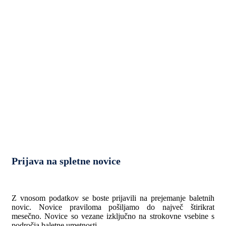
Prijava na spletne novice
Z vnosom podatkov se boste prijavili na prejemanje baletnih
novic. Novice praviloma pošiljamo do največ štirikrat
mesečno. Novice so vezane izključno na strokovne vsebine s
področja baletne umetnosti.