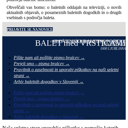
Obveščali vas bomo: o baletnih oddajah na televiziji, o novih
aktualnih objavah, o posameznih baletnih dogodkih in o drugih
vsebinah s področja baleta.
PRIJAVITE SE NA NOVICE
BALET med VRSTICAMI
SLOVENSKI BALETNI PORTAL
c/o DRUŠTVO BALETNIH UMETNIKOV SLOVENIJE
ŽUPANČIČEVA 1
1000 LJUBLJANA
Pišite nam ali pošljite pismo bralcev →
Prejeli smo – pisma bralcev →
Pravilnik o zasebnosti in uporabi piškotkov na naši spletni
strani →
Arhiv baletnih dogodkov v Sloveniji →
Pišite nam ali pošljite pismo bralcev →
Prejeli smo – pisma bralcev →
Pravilnik o zasebnosti in uporabi piškotkov na naši spletni
strani →
Arhiv baletnih dogodkov v Sloveniji →
Naša spletna stran uporablja piškotke s pomočjo katerih