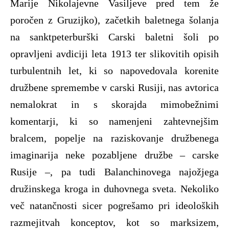
Marije Nikolajevne Vasiljeve pred tem že
poročen z Gruzijko), začetkih baletnega šolanja
na sanktpeterburški Carski baletni šoli po
opravljeni avdiciji leta 1913 ter slikovitih opisih
turbulentnih let, ki so napovedovala korenite
družbene spremembe v carski Rusiji, nas avtorica
nemalokrat in s skorajda mimobežnimi
komentarji, ki so namenjeni zahtevnejšim
bralcem, popelje na raziskovanje družbenega
imaginarija neke pozabljene družbe – carske
Rusije –, pa tudi Balanchinovega najožjega
družinskega kroga in duhovnega sveta. Nekoliko
več natančnosti sicer pogrešamo pri ideoloških
razmejitvah konceptov, kot so marksizem,