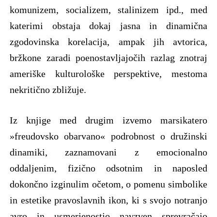
komunizem, socializem, stalinizem ipd., med
katerimi obstaja dokaj jasna in dinamična
zgodovinska korelacija, ampak jih avtorica,
bržkone zaradi poenostavljajočih razlag znotraj
ameriške kulturološke perspektive, mestoma
nekritično zbližuje.
Iz knjige med drugim izvemo marsikatero
»freudovsko obarvano« podrobnost o družinski
dinamiki, zaznamovani z emocionalno
oddaljenim, fizično odsotnim in naposled
dokončno izginulim očetom, o pomenu simbolike
in estetike pravoslavnih ikon, ki s svojo notranjo
avro in usmerjenostjo navzven sprevračajo