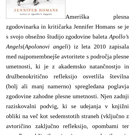
Ameriška plesna
zgodovinarka in kritičarka Jennifer Homans se je
s svojo obsežno študijo zgodovine baleta
Apollo’s
Angels
(
Apolonovi angeli
) iz leta 2010 zapisala
med najpomembnejše avtoritete s področja plesne
umetnosti, ki je z akademsko natančnostjo in
družbenokritično refleksijo osvetlila številna
(bolj ali manj namerno) spregledana poglavja
zgodovine zahodne plesne umetnosti. Njen zadnji
raziskovalni podvig, ki se udejanja v knjižni
obliki na več kot sedemstotih straneh (vključno z
avtoričino zaključno refleksijo, opombami ter