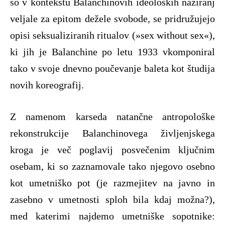
so v kontekstu Balanchinovih ideoloških naziranj
veljale za epitom dežele svobode, se pridružujejo
opisi seksualiziranih ritualov (»sex without sex«),
ki jih je Balanchine po letu 1933 vkomponiral
tako v svoje dnevno poučevanje baleta kot študija
novih koreografij.
Z namenom karseda natančne antropološke
rekonstrukcije Balanchinovega življenjskega
kroga je več poglavij posvečenim ključnim
osebam, ki so zaznamovale tako njegovo osebno
kot umetniško pot (je razmejitev na javno in
zasebno v umetnosti sploh bila kdaj možna?),
med katerimi najdemo umetniške sopotnike: