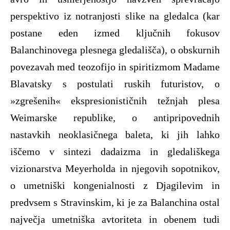
perspektivo iz notranjosti slike na gledalca (kar
postane eden izmed ključnih fokusov
Balanchinovega plesnega gledališča), o obskurnih
povezavah med teozofijo in spiritizmom Madame
Blavatsky s postulati ruskih futuristov, o
»zgrešenih« ekspresionističnih težnjah plesa
Weimarske republike, o antipripovednih
nastavkih neoklasičnega baleta, ki jih lahko
iščemo v sintezi dadaizma in gledališkega
vizionarstva Meyerholda in njegovih sopotnikov,
o umetniški kongenialnosti z Djagilevim in
predvsem s Stravinskim, ki je za Balanchina ostal
največja umetniška avtoriteta in obenem tudi