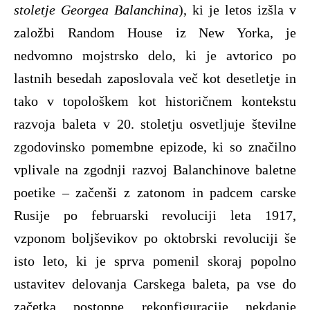
stoletje Georgea Balanchina
), ki je letos izšla v
založbi Random House iz New Yorka, je
nedvomno mojstrsko delo, ki je avtorico po
lastnih besedah zaposlovala več kot desetletje in
tako v topološkem kot historičnem kontekstu
razvoja baleta v 20. stoletju osvetljuje številne
zgodovinsko pomembne epizode, ki so značilno
vplivale na zgodnji razvoj Balanchinove baletne
poetike – začenši z zatonom in padcem carske
Rusije po februarski revoluciji leta 1917,
vzponom boljševikov po oktobrski revoluciji še
isto leto, ki je sprva pomenil skoraj popolno
ustavitev delovanja Carskega baleta, pa vse do
začetka postopne rekonfiguracije nekdanje