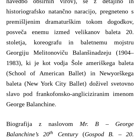
navedbo obširnih virov), se z detajlno in
historiografsko natančno naracijo, pregneteno s
premišljenim dramaturškim tokom dogodkov,
posveča enemu izmed velikanov baleta 20.
stoletja, koreografu in baletnemu mojstru
Georgiju Melitonoviču Balanšinadzeju (1904–
1983), ki je kot vodja Šole ameriškega baleta
(School of American Ballet) in Newyorškega
baleta (New York City Ballet) doživel svetovno
slavo pod frankofonsko-angliciziranim imenom
George Balanchine.
Biografija z naslovom
Mr. B – George
th
Balanchine’s 20
Century
(
Gospod B. – 20.