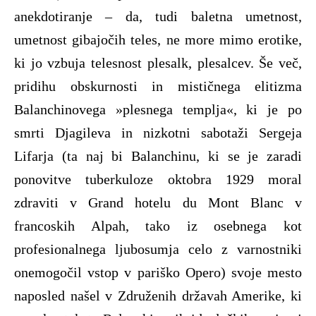
anekdotiranje – da, tudi baletna umetnost,
umetnost gibajočih teles, ne more mimo erotike,
ki jo vzbuja telesnost plesalk, plesalcev. Še več,
pridihu obskurnosti in mističnega elitizma
Balanchinovega »plesnega templja«, ki je po
smrti Djagileva in nizkotni sabotaži Sergeja
Lifarja (ta naj bi Balanchinu, ki se je zaradi
ponovitve tuberkuloze oktobra 1929 moral
zdraviti v Grand hotelu du Mont Blanc v
francoskih Alpah, tako iz osebnega kot
profesionalnega ljubosumja celo z varnostniki
onemogočil vstop v pariško Opero) svoje mesto
naposled našel v Združenih državah Amerike, ki