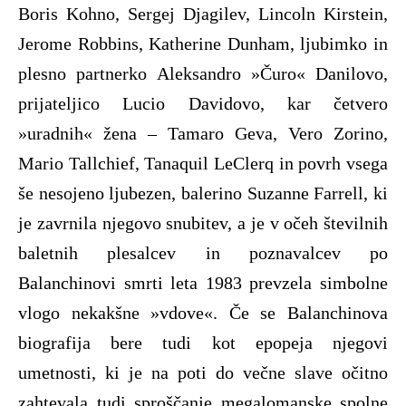
Boris Kohno, Sergej Djagilev, Lincoln Kirstein,
Jerome Robbins, Katherine Dunham, ljubimko in
plesno partnerko Aleksandro »Čuro« Danilovo,
prijateljico Lucio Davidovo, kar četvero
»uradnih« žena – Tamaro Geva, Vero Zorino,
Mario Tallchief, Tanaquil LeClerq in povrh vsega
še nesojeno ljubezen, balerino Suzanne Farrell, ki
je zavrnila njegovo snubitev, a je v očeh številnih
baletnih plesalcev in poznavalcev po
Balanchinovi smrti leta 1983 prevzela simbolne
vlogo nekakšne »vdove«. Če se Balanchinova
biografija bere tudi kot epopeja njegovi
umetnosti, ki je na poti do večne slave očitno
zahtevala tudi sproščanje megalomanske spolne