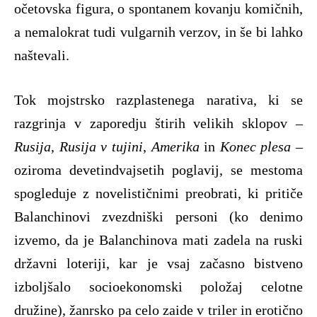
očetovska figura, o spontanem kovanju komičnih,
a nemalokrat tudi vulgarnih verzov, in še bi lahko
naštevali.
Tok mojstrsko razplastenega narativa, ki se
razgrinja v zaporedju štirih velikih sklopov –
Rusija
,
Rusija v tujini
,
Amerika
in
Konec plesa
–
oziroma devetindvajsetih poglavij, se mestoma
spogleduje z novelističnimi preobrati, ki pritiče
Balanchinovi zvezdniški personi (ko denimo
izvemo, da je Balanchinova mati zadela na ruski
državni loteriji, kar je vsaj začasno bistveno
izboljšalo socioekonomski položaj celotne
družine), žanrsko pa celo zaide v triler in erotično