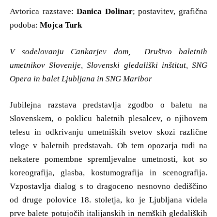
Avtorica razstave:
Danica Dolinar
; postavitev, grafična
podoba:
Mojca Turk
V sodelovanju Cankarjev dom, Društvo baletnih
umetnikov Slovenije, Slovenski gledališki inštitut, SNG
Opera in balet Ljubljana in SNG Maribor
Jubilejna razstava predstavlja zgodbo o baletu na
Slovenskem, o poklicu baletnih plesalcev, o njihovem
telesu in odkrivanju umetniških svetov skozi različne
vloge v baletnih predstavah. Ob tem opozarja tudi na
nekatere pomembne spremljevalne umetnosti, kot so
koreografija, glasba, kostumografija in scenografija.
Vzpostavlja dialog s to dragoceno nesnovno dediščino
od druge polovice 18. stoletja, ko je Ljubljana videla
prve balete potujočih italijanskih in nemških gledaliških