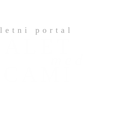
letni portal
BALET
med
ICAMI