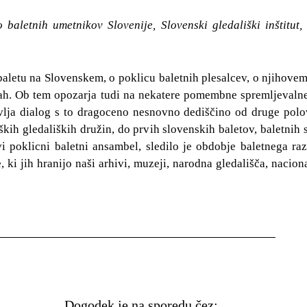
aletnih umetnikov Slovenije, Slovenski gledališki inštitut
baletu na Slovenskem, o poklicu baletnih plesalcev, o njihove
vah. Ob tem opozarja tudi na nekatere pomembne spremljevalne 
vlja dialog s to dragoceno nesnovno dediščino od druge polovi
ških gledaliških družin, do prvih slovenskih baletov, baletnih 
rvi poklicni baletni ansambel, sledilo je obdobje baletnega raz
, ki jih hranijo naši arhivi, muzeji, narodna gledališča, nacion
Dogodek je na sporedu čez: