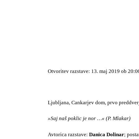
Otvoritev razstave: 13. maj 2019 ob 20:0
Ljubljana, Cankarjev dom, prvo preddverj
»Saj naš poklic je nor …« (P. Mlakar)
Avtorica razstave:
Danica Dolinar
; post