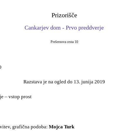
Prizorišče
Cankarjev dom - Prvo preddverje
Prešernova cesta 10
0
Razstava je na ogled do 13. junija 2019
e – vstop prost
avitev, grafična podoba:
Mojca Turk