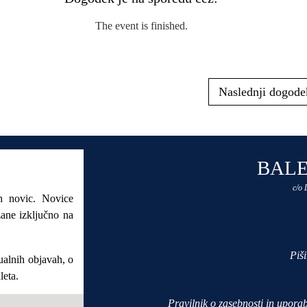
The event is finished.
Naslednji dogode
BALE
c/o
ih novic. Novice
zane izključno na
Piš
ualnih objavah, o
leta.
Pravilnik o zasebnosti in uporab