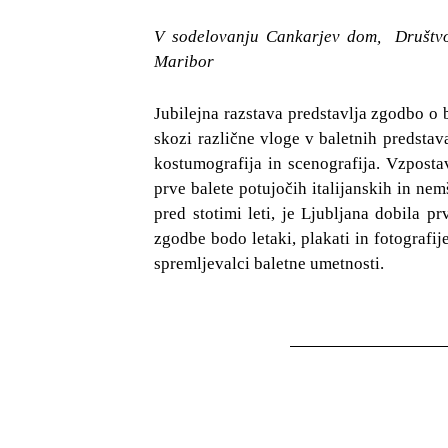
V sodelovanju Cankarjev dom, Društvo b
Maribor
Jubilejna razstava predstavlja zgodbo o 
skozi različne vloge v baletnih predsta
kostumografija in scenografija. Vzposta
prve balete potujočih italijanskih in nem
pred stotimi leti, je Ljubljana dobila p
zgodbe bodo letaki, plakati in fotografije
spremljevalci baletne umetnosti.