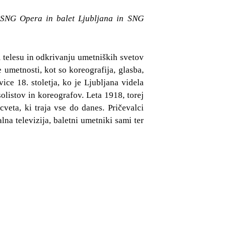
, SNG Opera in balet Ljubljana in SNG
m telesu in odkrivanju umetniških svetov
umetnosti, kot so koreografija, glasba,
ce 18. stoletja, ko je Ljubljana videla
solistov in koreografov. Leta 1918, torej
cveta, ki traja vse do danes. Pričevalci
alna televizija, baletni umetniki sami ter