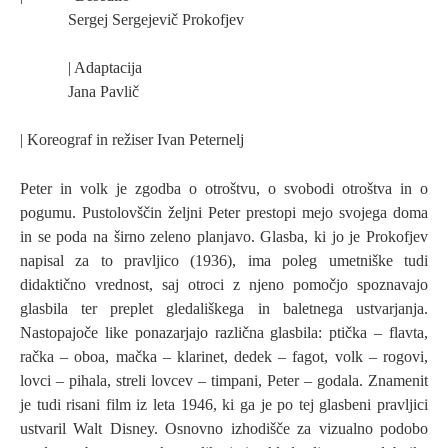
Sergej Sergejevič Prokofjev
| Adaptacija
Jana Pavlič
| Koreograf in režiser Ivan Peternelj
Peter in volk je zgodba o otroštvu, o svobodi otroštva in o
pogumu. Pustolovščin željni Peter prestopi mejo svojega doma
in se poda na širno zeleno planjavo. Glasba, ki jo je Prokofjev
napisal za to pravljico (1936), ima poleg umetniške tudi
didaktično vrednost, saj otroci z njeno pomočjo spoznavajo
glasbila ter preplet gledališkega in baletnega ustvarjanja.
Nastopajoče like ponazarjajo različna glasbila: ptička – flavta,
račka – oboa, mačka – klarinet, dedek – fagot, volk – rogovi,
lovci – pihala, streli lovcev – timpani, Peter – godala. Znamenit
je tudi risani film iz leta 1946, ki ga je po tej glasbeni pravljici
ustvaril Walt Disney. Osnovno izhodišče za vizualno podobo