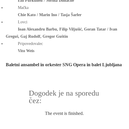
Elli Purkunen / Sorina Dimache
Mačka
Chie Kato / Marin Ino / Tasja Šarler
Lovci
Ioan Alexandru Barbu, Filip Viljušić, Goran Tatar / Ivan
Greguš, Gaj Rudolf, Gregor Guštin
Pripovedovalec
Vito Weis
Baletni ansambel in orkester SNG Opera in balet Ljubljana
Dogodek je na sporedu
čez:
The event is finished.