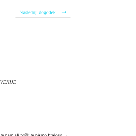
Naslednji dogodek
VENIJE
ite nam ali pošljite pismo bralcev →