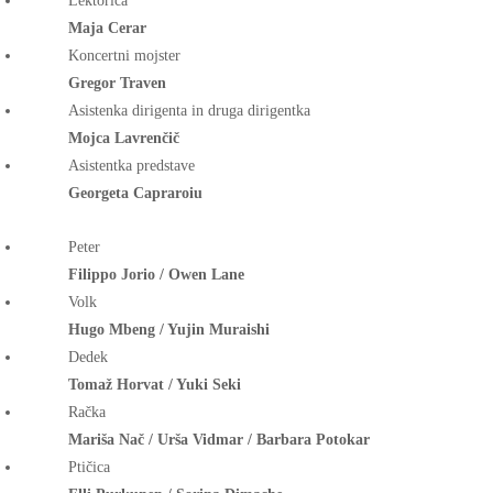
Lektorica
Maja Cerar
Koncertni mojster
Gregor Traven
Asistenka dirigenta in druga dirigentka
Mojca Lavrenčič
Asistentka predstave
Georgeta Capraroiu
Peter
Filippo Jorio / Owen Lane
Volk
Hugo Mbeng / Yujin Muraishi
Dedek
Tomaž Horvat / Yuki Seki
Račka
Mariša Nač / Urša Vidmar / Barbara Potokar
Ptičica