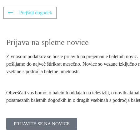
Prejšnji dogodek
Prijava na spletne novice
Z vnosom podatkov se boste prijavili na prejemanje baletnih novic
pošiljamo do največ štirikrat mesečno. Novice so vezane izključno 
vsebine s področja baletne umetnosti.
Obveščali vas bomo: o baletnih oddajah na televiziji, o novih aktual
posameznih baletnih dogodkih in o drugih vsebinah s področja balet
PRIJAVITE SE NA NOVICE