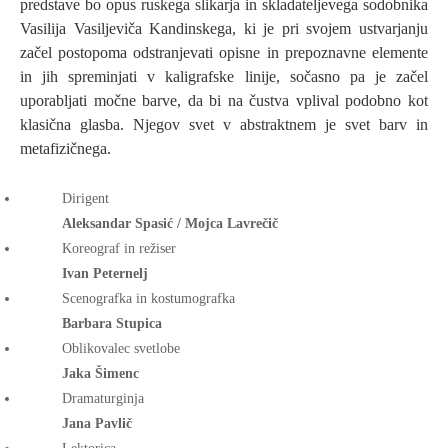
predstave bo opus ruskega slikarja in skladateljevega sodobnika
Vasilija Vasiljeviča Kandinskega, ki je pri svojem ustvarjanju
začel postopoma odstranjevati opisne in prepoznavne elemente
in jih spreminjati v kaligrafske linije, sočasno pa je začel
uporabljati močne barve, da bi na čustva vplival podobno kot
klasična glasba. Njegov svet v abstraktnem je svet barv in
metafizičnega.
Dirigent
Aleksandar Spasić / Mojca Lavrečič
Koreograf in režiser
Ivan Peternelj
Scenografka in kostumografka
Barbara Stupica
Oblikovalec svetlobe
Jaka Šimenc
Dramaturginja
Jana Pavlič