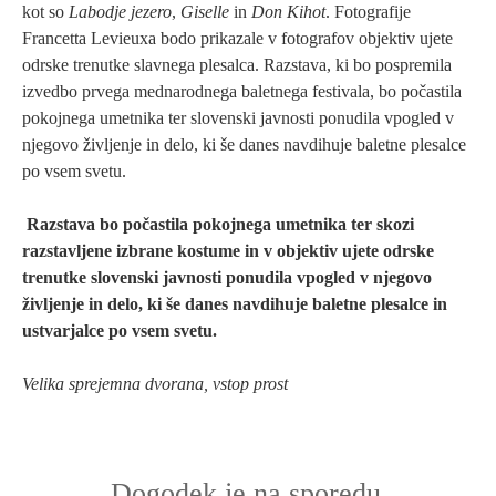
kot so
Labodje jezero
,
Giselle
in
Don Kihot
. Fotografije
Francetta Levieuxa bodo prikazale v fotografov objektiv ujete
odrske trenutke slavnega plesalca. Razstava, ki bo pospremila
izvedbo prvega mednarodnega baletnega festivala, bo počastila
pokojnega umetnika ter slovenski javnosti ponudila vpogled v
njegovo življenje in delo, ki še danes navdihuje baletne plesalce
po vsem svetu.
Razstava bo počastila pokojnega umetnika ter skozi
razstavljene izbrane kostume in v objektiv ujete odrske
trenutke slovenski javnosti ponudila vpogled v njegovo
življenje in delo, ki še danes navdihuje baletne plesalce in
ustvarjalce po vsem svetu.
Velika sprejemna dvorana, vstop prost
Dogodek je na sporedu