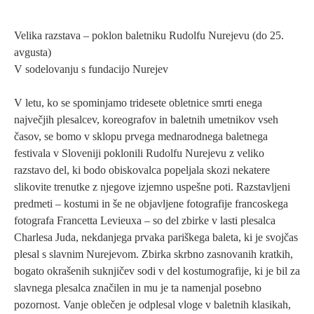
Velika razstava – poklon baletniku Rudolfu Nurejevu (do 25.
avgusta)
V sodelovanju s fundacijo Nurejev
V letu, ko se spominjamo tridesete obletnice smrti enega
največjih plesalcev, koreografov in baletnih umetnikov vseh
časov, se bomo v sklopu prvega mednarodnega baletnega
festivala v Sloveniji poklonili Rudolfu Nurejevu z veliko
razstavo del, ki bodo obiskovalca popeljala skozi nekatere
slikovite trenutke z njegove izjemno uspešne poti. Razstavljeni
predmeti – kostumi in še ne objavljene fotografije francoskega
fotografa Francetta Levieuxa – so del zbirke v lasti plesalca
Charlesa Juda, nekdanjega prvaka pariškega baleta, ki je svojčas
plesal s slavnim Nurejevom. Zbirka skrbno zasnovanih kratkih,
bogato okrašenih suknjičev sodi v del kostumografije, ki je bil za
slavnega plesalca značilen in mu je ta namenjal posebno
pozornost. Vanje oblečen je odplesal vloge v baletnih klasikah,