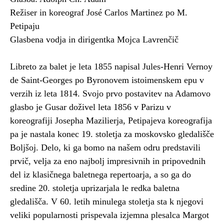
Režiser in koreograf José Carlos Martinez po M.
Petipaju
Glasbena vodja in dirigentka Mojca Lavrenčič
Libreto za balet je leta 1855 napisal Jules-Henri Vernoy
de Saint-Georges po Byronovem istoimenskem epu v
verzih iz leta 1814. Svojo prvo postavitev na Adamovo
glasbo je Gusar doživel leta 1856 v Parizu v
koreografiji Josepha Mazilierja, Petipajeva koreografija
pa je nastala konec 19. stoletja za moskovsko gledališče
Boljšoj. Delo, ki ga bomo na našem odru predstavili
prvič, velja za eno najbolj impresivnih in pripovednih
del iz klasičnega baletnega repertoarja, a so ga do
sredine 20. stoletja uprizarjala le redka baletna
gledališča. V 60. letih minulega stoletja sta k njegovi
veliki popularnosti prispevala izjemna plesalca Margot