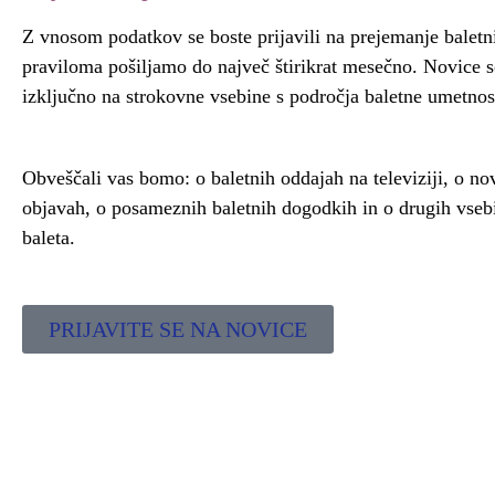
Z vnosom podatkov se boste prijavili na prejemanje baletn
praviloma pošiljamo do največ štirikrat mesečno. Novice 
izključno na strokovne vsebine s področja baletne umetnos
Obveščali vas bomo: o baletnih oddajah na televiziji, o no
objavah, o posameznih baletnih dogodkih in o drugih vseb
baleta.
PRIJAVITE SE NA NOVICE