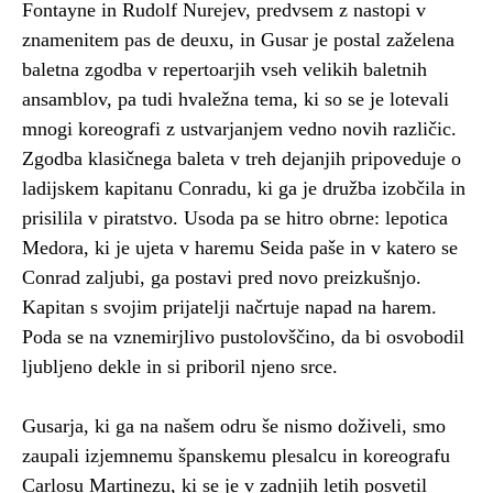
Fontayne in Rudolf Nurejev, predvsem z nastopi v
znamenitem pas de deuxu, in Gusar je postal zaželena
baletna zgodba v repertoarjih vseh velikih baletnih
ansamblov, pa tudi hvaležna tema, ki so se je lotevali
mnogi koreografi z ustvarjanjem vedno novih različic.
Zgodba klasičnega baleta v treh dejanjih pripoveduje o
ladijskem kapitanu Conradu, ki ga je družba izobčila in
prisilila v piratstvo. Usoda pa se hitro obrne: lepotica
Medora, ki je ujeta v haremu Seida paše in v katero se
Conrad zaljubi, ga postavi pred novo preizkušnjo.
Kapitan s svojim prijatelji načrtuje napad na harem.
Poda se na vznemirjlivo pustolovščino, da bi osvobodil
ljubljeno dekle in si priboril njeno srce.
Gusarja, ki ga na našem odru še nismo doživeli, smo
zaupali izjemnemu španskemu plesalcu in koreografu
Carlosu Martinezu, ki se je v zadnjih letih posvetil