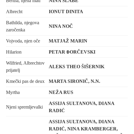
Bertha, njena mati
NINA SLABE
Albrecht
IONUT DINITA
Bathilda, njegova
NINA NOČ
zaročenka
Vojvoda, njen oče
MATJAŽ MARIN
Hilarion
PETAR ĐORČEVSKI
Wilfried, Albrechtov
ALEKS THEO ŠIŠERNIK
prijatelj
Kmečki pas de deux
MARTA SIRONIČ, N.N.
Myrtha
NEŽA RUS
ASSIJA SULTANOVA, DIANA
Njeni spremljevalki
RADIĆ
ASSIJA SULTANOVA, DIANA
RADIĆ, NINA KRAMBERGER,