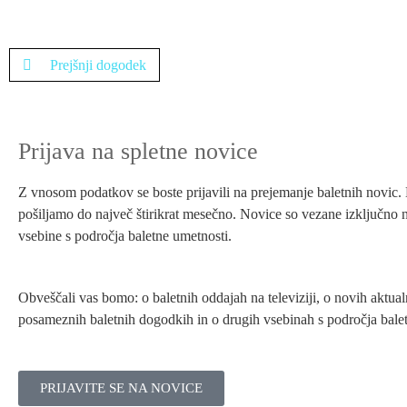
Prejšnji dogodek
Prijava na spletne novice
Z vnosom podatkov se boste prijavili na prejemanje baletnih novic
pošiljamo do največ štirikrat mesečno. Novice so vezane izključno 
vsebine s področja baletne umetnosti.
Obveščali vas bomo: o baletnih oddajah na televiziji, o novih aktual
posameznih baletnih dogodkih in o drugih vsebinah s področja balet
PRIJAVITE SE NA NOVICE