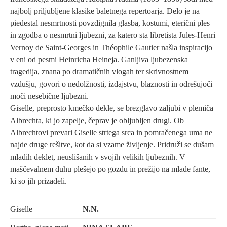
najbolj priljubljene klasike baletnega repertoarja. Delo je na
piedestal nesmrtnosti povzdignila glasba, kostumi, eterični ples
in zgodba o nesmrtni ljubezni, za katero sta libretista Jules-Henri
Vernoy de Saint-Georges in Théophile Gautier našla inspiracijo
v eni od pesmi Heinricha Heineja. Ganljiva ljubezenska
tragedija, znana po dramatičnih vlogah ter skrivnostnem
vzdušju, govori o nedolžnosti, izdajstvu, blaznosti in odrešujoči
moči nesebične ljubezni.
Giselle, preprosto kmečko dekle, se brezglavo zaljubi v plemiča
Albrechta, ki jo zapelje, čeprav je obljubljen drugi. Ob
Albrechtovi prevari Giselle strtega srca in pomračenega uma ne
najde druge rešitve, kot da si vzame življenje. Pridruži se dušam
mladih deklet, neuslišanih v svojih velikih ljubeznih. V
maščevalnem duhu plešejo po gozdu in prežijo na mlade fante,
ki so jih prizadeli.
Giselle
N.N.