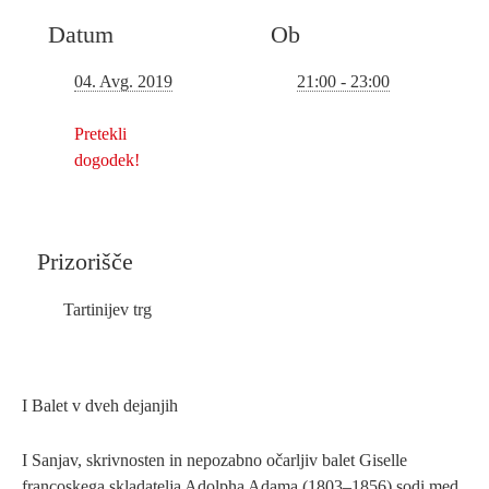
Datum
Ob
21:00 - 23:00
04. Avg. 2019
Pretekli
dogodek!
Prizorišče
Tartinijev trg
I Balet v dveh dejanjih
I Sanjav, skrivnosten in nepozabno očarljiv balet Giselle
francoskega skladatelja Adolpha Adama (1803–1856) sodi med