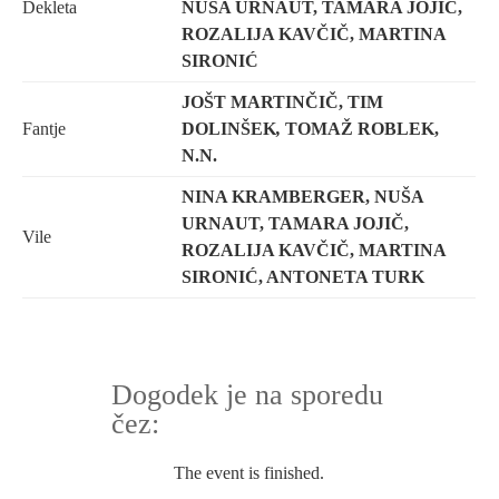
Dekleta
NUŠA URNAUT,
TAMARA JOJIČ
,
ROZALIJA KAVČIČ,
MARTINA
SIRONIĆ
JOŠT MARTINČIČ, TIM
Fantje
DOLINŠEK
,
TOMAŽ ROBLEK,
N.N.
NINA KRAMBERGER,
NUŠA
URNAUT,
TAMARA JOJIČ
,
Vile
ROZALIJA KAVČIČ,
MARTINA
SIRONIĆ, ANTONETA TURK
Dogodek je na sporedu
čez:
The event is finished.