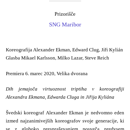
Prizorišče
SNG Maribor
Koreografija Alexander Ekman, Edward Clug, Jiři Kylián
Glasba Mikael Karlsson, Milko Lazar, Steve Reich
Premiera 6. marec 2020, Velika dvorana
Dih jemajoča virtuoznost triptiha v koreografiji
Alexandra Ekmana, Edwarda Cluga in Jiřija Kyliána
Švedski koreograf Alexander Ekman je nedvomno eden
izmed najzanimivejših koreografov svoje generacije, ki
se z globoko prespraševanjem posveča predvsem