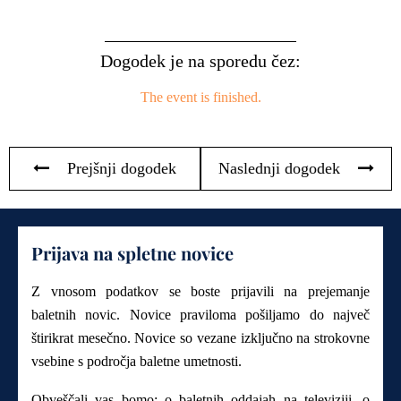
Dogodek je na sporedu čez:
The event is finished.
Prejšnji dogodek
Naslednji dogodek
Prijava na spletne novice
Z vnosom podatkov se boste prijavili na prejemanje
baletnih novic. Novice praviloma pošiljamo do največ
štirikrat mesečno. Novice so vezane izključno na strokovne
vsebine s področja baletne umetnosti.
Obveščali vas bomo: o baletnih oddajah na televiziji, o