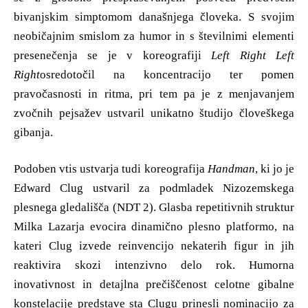
bivanjskim simptomom današnjega človeka. S svojim
neobičajnim smislom za humor in s številnimi elementi
presenečenja se je v koreografiji
Left Right Left
Right
osredotočil na koncentracijo ter pomen
pravočasnosti in ritma, pri tem pa je z menjavanjem
zvočnih pejsažev ustvaril unikatno študijo človeškega
gibanja.
Podoben vtis ustvarja tudi koreografija
Handman
, ki jo je
Edward Clug ustvaril za podmladek Nizozemskega
plesnega gledališča (NDT 2). Glasba repetitivnih struktur
Milka Lazarja evocira dinamično plesno platformo, na
kateri Clug izvede reinvencijo nekaterih figur in jih
reaktivira skozi intenzivno delo rok. Humorna
inovativnost in detajlna prečiščenost celotne gibalne
konstelacije predstave sta Clugu prinesli nominacijo za