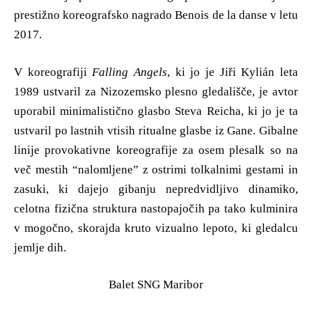
prestižno koreografsko nagrado Benois de la danse v letu
2017.
V koreografiji
Falling Angels
, ki jo je Jiři Kylián leta
1989 ustvaril za Nizozemsko plesno gledališče, je avtor
uporabil minimalistično glasbo Steva Reicha, ki jo je ta
ustvaril po lastnih vtisih ritualne glasbe iz Gane. Gibalne
linije provokativne koreografije za osem plesalk so na
več mestih “nalomljene” z ostrimi tolkalnimi gestami in
zasuki, ki dajejo gibanju nepredvidljivo dinamiko,
celotna fizična struktura nastopajočih pa tako kulminira
v mogočno, skorajda kruto vizualno lepoto, ki gledalcu
jemlje dih.
Balet SNG Maribor