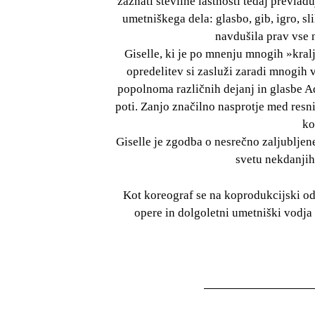
zaznati številne lastnosti tedaj prevla
umetniškega dela: glasbo, gib, igro, s
navdušila prav vse n
Giselle, ki je po mnenju mnogih »kra
opredelitev si zasluži zaradi mnogih 
popolnoma različnih dejanj in glasbe A
poti. Zanjo značilno nasprotje med resn
ko
Giselle je zgodba o nesrečno zaljubljen
svetu nekdanjih 
Kot koreograf se na koprodukcijski o
opere in dolgoletni umetniški vodja