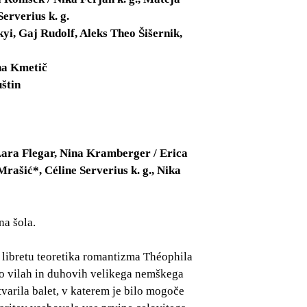
erverius k. g.
yi, Gaj Rudolf, Aleks Theo Šišernik,
na Kmetič
štin
Lara Flegar, Nina Kramberger / Erica
ašić*, Céline Serverius k. g., Nika
na šola.
po libretu teoretika romantizma Théophila
 o vilah in duhovih velikega nemškega
tvarila balet, v katerem je bilo mogoče