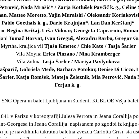
Petrović, Nađa Mrašić* / Zarja Kotlušek Pavčič k. g., Céline S
man, Matteo Moretto, Yujin Muraishi / Oleksandr Koriakovisk
Pablo Goethals k. g., Dario Krajnjan*, Lan Dan Kerštanj*
ame
Regina Križaj, Urša Vidmar, Georgeta Capraroiu, Roma
jani
Tomaž Horvat, Ivan Greguš, Alexadru Barbu, Gregor Gu
Myrtha, kraljica vil
Tjaša Kmetec / Chie Kato / Tasja Šarler
Vila Moyna
Erica Pinzano / Nina Kramberger
Vila Zulma
Tasja Šarler / Mariya Pavlyukova
Gašparič, Gabriela Mede, Barbara Potokar, Denise Di Cicco, 
arler, Katja Romšek, Mateja Železnik, Mia Petrović, Nađa Mr
Ferjan k. g.
 SNG Opera in balet Ljubljana in študenti KGBL OE Višja balet
a 1841 v Parizu v koreografiji Julesa Perrota in Jeana Corallija 
int-Georgesa in Jeana Corallija, napisanem po zgodbi iz knjige
i ju je navdihnila takratna baletna zvezda Carlotta Grisi, sta us