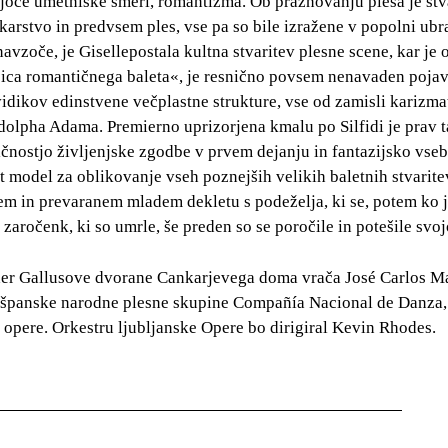
dujoče umetniške smeri, romantizma. Ob praznovanju plesa je st
likarstvo in predvsem ples, vse pa so bile izražene v popolni ub
avzoče, je Gisellepostala kultna stvaritev plesne scene, kar je 
ljica romantičnega baleta«, je resnično povsem nenavaden poja
vidikov edinstvene večplastne strukture, vse od zamisli karizm
dolpha Adama. Premierno uprizorjena kmalu po Silfidi je prav 
ičnostjo življenjske zgodbe v prvem dejanju in fantazijsko vseb
t model za oblikovanje vseh poznejših velikih baletnih stvarite
em in prevaranem mladem dekletu s podeželja, ki se, potem ko ji
zaročenk, ki so umrle, še preden so se poročile in potešile svoj
der Gallusove dvorane Cankarjevega doma vrača José Carlos Mar
 španske narodne plesne skupine Compañía Nacional de Danza, t
opere. Orkestru ljubljanske Opere bo dirigiral Kevin Rhodes.