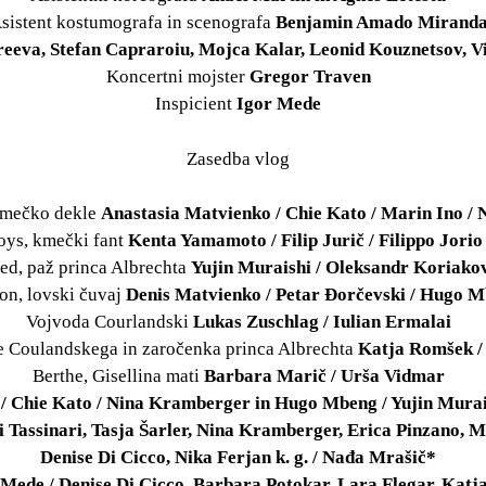
sistent kostumografa in scenografa
Benjamin Amado Mirand
eeva, Stefan Capraroiu, Mojca Kalar, Leonid Kouznetsov, Vi
Koncertni mojster
Gregor Traven
Inspicient
Igor Mede
Zasedba vlog
 kmečko dekle
Anastasia Matvienko / Chie Kato / Marin Ino / 
Loys, kmečki fant
Kenta Yamamoto / Filip Jurič / Filippo Jorio
ied, paž princa Albrechta
Yujin Muraishi / Oleksandr Koriako
ion, lovski čuvaj
Denis Matvienko / Petar Đorčevski / Hugo 
Vojvoda Courlandski
Lukas Zuschlag / Iulian Ermalai
de Coulandskega in zaročenka princa Albrechta
Katja Romšek /
Berthe, Gisellina mati
Barbara Marič / Urša Vidmar
/ Chie Kato / Nina Kramberger in Hugo Mbeng / Yujin Murai
i Tassinari, Tasja Šarler, Nina Kramberger, Erica Pinzano, 
Denise Di Cicco, Nika Ferjan k. g. / Nađa Mrašič*
Mede / Denise Di Cicco, Barbara Potokar, Lara Flegar, Katja