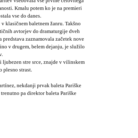
varitev vsebovala vse prvine celovitega
ranosti. Kmalu potem ko je na premieri
ostala vse do danes.
v v klasičnem baletnem žanru. Takšno
atičnih avtorjev do dramaturgije dveh
ta predstava zaznamovala začetek nove
ino v drugem, belem dejanju, je služilo
v.
 ljubezen stre srce, znajde v vilinskem
o plesno strast.
tínez, nekdanji prvak baleta Pariške
renutno pa direktor baleta Pariške