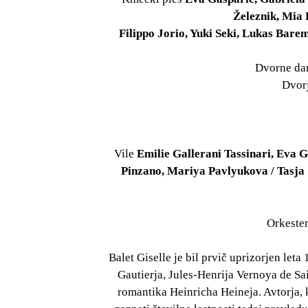
Železnik, Mia 
Filippo Jorio, Yuki Seki, Lukas Bare
Dvorne d
Dvor
Vile
Emilie Gallerani Tassinari, Eva 
Pinzano, Mariya Pavlyukova / Tasja Š
Orkester
Balet Giselle je bil prvič uprizorjen let
Gautierja, Jules-Henrija Vernoya de Sa
romantika Heinricha Heineja. Avtorja, k