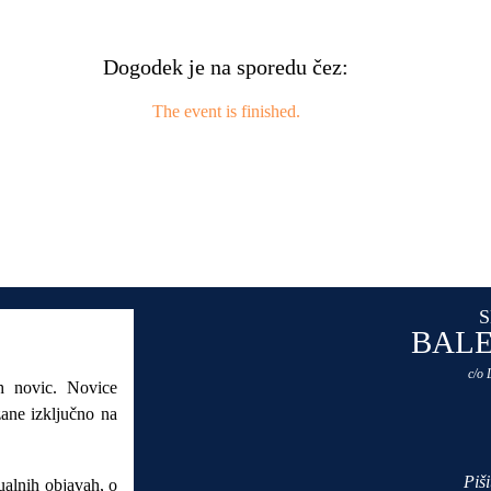
Dogodek je na sporedu čez:
The event is finished.
S
BALE
c/o
ih novic. Novice
zane izključno na
Piš
ualnih objavah, o