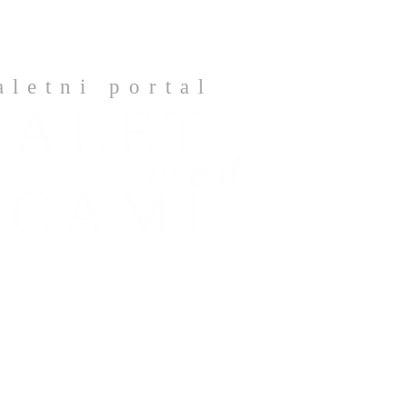
aletni portal
BALET
med
ICAMI