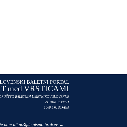
LOVENSKI BALETNI PORTAL
T med VRSTICAMI
 DRUŠTVO BALETNIH UMETNIKOV SLOVENIJE
ŽUPANČIČEVA 1
1000 LJUBLJANA
ite nam ali pošljite pismo bralcev →