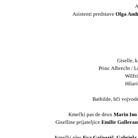
A
Asistenti predstave
Olga Andr
Giselle,
Princ Albrecht / 
Wilfr
Hilar
Bathilde, hči vojvo
Kmečki pas de deux
Marin Ino 
Giselline prijateljice
Emilie Galleran
Kmečki ples
Eva Gašparič, Gabriela 