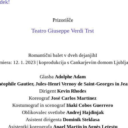
odek!
Prizorišče
Teatro Giuseppe Verdi Trst
Romantični balet v dveh dejanjihI
miera: 12. 1. 2023 | koprodukcija s Cankarjevim domom Ljublj
Glasba
Adolphe Adam
éophile Gautier, Jules-Henri Vernoy de Saint-Georges in Jea
Dirigent
Kevin Rhodes
Koreograf
José Carlos Martínez
Kostumograf in scenograf
Iñaki Cobos Guerrero
Oblikovalec svetlobe
Andrej Hajdinjak
Asistent dirigenta
Dominik Steklasa
Asistentki koreografa
Anael Martín in Agnès Letestu