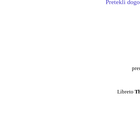
Pretekli dog
pre
Libreto
Th