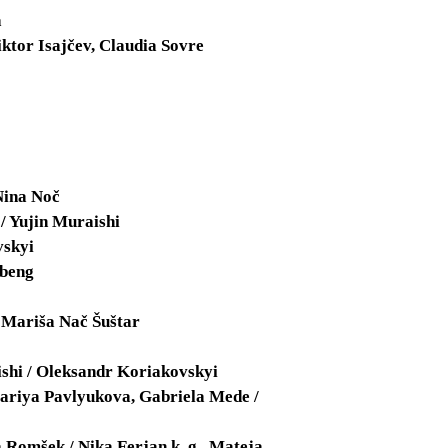
a
ktor Isajčev, Claudia Sovre
Nina Noč
 / Yujin Muraishi
vskyi
Mbeng
 Mariša Nač Šuštar
shi / Oleksandr Koriakovskyi
Mariya Pavlyukova, Gabriela Mede /
 Romšek / Nika Ferjan k. g., Mateja