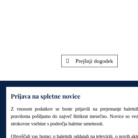
Prejšnji dogodek
Prijava na spletne novice
Z vnosom podatkov se boste prijavili na prejemanje baletn
praviloma pošiljamo do največ štirikrat mesečno. Novice so ve
strokovne vsebine s področja baletne umetnosti.
Obveščali vas bomo: o baletnih oddajah na televiziji, o novih akt