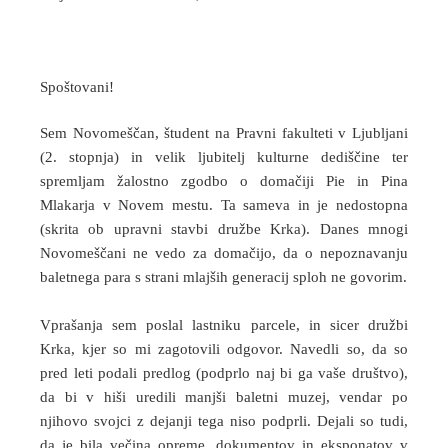
Spoštovani!
Sem Novomeščan, študent na Pravni fakulteti v Ljubljani
(2. stopnja) in velik ljubitelj kulturne dediščine ter
spremljam žalostno zgodbo o domačiji Pie in Pina
Mlakarja v Novem mestu. Ta sameva in je nedostopna
(skrita ob upravni stavbi družbe Krka). Danes mnogi
Novomeščani ne vedo za domačijo, da o nepoznavanju
baletnega para s strani mlajših generacij sploh ne govorim.
Vprašanja sem poslal lastniku parcele, in sicer družbi
Krka, kjer so mi zagotovili odgovor. Navedli so, da so
pred leti podali predlog (podprlo naj bi ga vaše društvo),
da bi v hiši uredili manjši baletni muzej, vendar po
njihovo svojci z dejanji tega niso podprli. Dejali so tudi,
da je bila večina opreme, dokumentov in eksponatov v