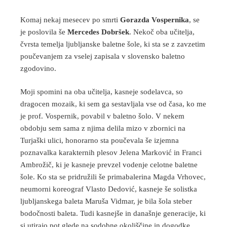
Komaj nekaj mesecev po smrti
Gorazda Vospernika
, se
je poslovila še
Mercedes Dobršek
. Nekoč oba učitelja,
čvrsta temelja ljubljanske baletne šole, ki sta se z zavzetim
poučevanjem za vselej zapisala v slovensko baletno
zgodovino.
Moji spomini na oba učitelja, kasneje sodelavca, so
dragocen mozaik, ki sem ga sestavljala vse od časa, ko me
je prof. Vospernik, povabil v baletno šolo. V nekem
obdobju sem sama z njima delila mizo v zbornici na
Turjaški ulici, honorarno sta poučevala še izjemna
poznavalka karakternih plesov Jelena Marković in Franci
Ambrožič, ki je kasneje prevzel vodenje celotne baletne
šole. Ko sta se pridružili še primabalerina Magda Vrhovec,
neumorni koreograf Vlasto Dedović, kasneje še solistka
ljubljanskega baleta Maruša Vidmar, je bila šola steber
bodočnosti baleta. Tudi kasnejše in današnje generacije, ki
si utirajo pot glede na sodobne okoliščine in dogodke