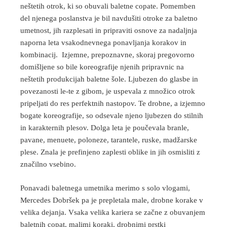
neštetih otrok, ki so obuvali baletne copate. Pomemben
del njenega poslanstva je bil navdušiti otroke za baletno
umetnost, jih razplesati in pripraviti osnove za nadaljnja
naporna leta vsakodnevnega ponavljanja korakov in
kombinacij. Izjemne, prepoznavne, skoraj pregovorno
domišljene so bile koreografije njenih pripravnic na
neštetih produkcijah baletne šole. Ljubezen do glasbe in
povezanosti le-te z gibom, je uspevala z množico otrok
pripeljati do res perfektnih nastopov. Te drobne, a izjemno
bogate koreografije, so odsevale njeno ljubezen do stilnih
in karakternih plesov. Dolga leta je poučevala branle,
pavane, menuete, poloneze, tarantele, ruske, madžarske
plese. Znala je prefinjeno zaplesti oblike in jih osmisliti z
značilno vsebino.
Ponavadi baletnega umetnika merimo s solo vlogami,
Mercedes Dobršek pa je prepletala male, drobne korake v
velika dejanja. Vsaka velika kariera se začne z obuvanjem
baletnih copat, malimi koraki, drobnimi prstki