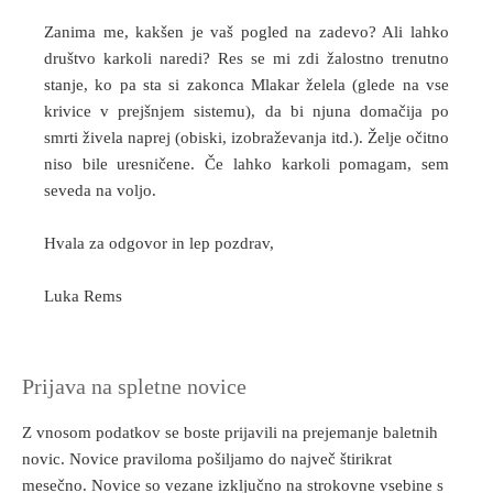
Zanima me, kakšen je vaš pogled na zadevo? Ali lahko
društvo karkoli naredi? Res se mi zdi žalostno trenutno
stanje, ko pa sta si zakonca Mlakar želela (glede na vse
krivice v prejšnjem sistemu), da bi njuna domačija po
smrti živela naprej (obiski, izobraževanja itd.). Želje očitno
niso bile uresničene. Če lahko karkoli pomagam, sem
seveda na voljo.
Hvala za odgovor in lep pozdrav,
Luka Rems
Prijava na spletne novice
Z vnosom podatkov se boste prijavili na prejemanje baletnih
novic. Novice praviloma pošiljamo do največ štirikrat
mesečno. Novice so vezane izključno na strokovne vsebine s