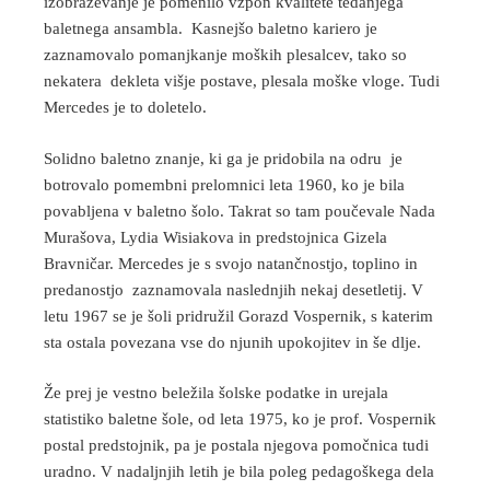
izobraževanje je pomenilo vzpon kvalitete tedanjega
baletnega ansambla. Kasnejšo baletno kariero je
zaznamovalo pomanjkanje moških plesalcev, tako so
nekatera dekleta višje postave, plesala moške vloge. Tudi
Mercedes je to doletelo.
Solidno baletno znanje, ki ga je pridobila na odru je
botrovalo pomembni prelomnici leta 1960, ko je bila
povabljena v baletno šolo. Takrat so tam poučevale Nada
Murašova, Lydia Wisiakova in predstojnica Gizela
Bravničar. Mercedes je s svojo natančnostjo, toplino in
predanostjo zaznamovala naslednjih nekaj desetletij. V
letu 1967 se je šoli pridružil Gorazd Vospernik, s katerim
sta ostala povezana vse do njunih upokojitev in še dlje.
Že prej je vestno beležila šolske podatke in urejala
statistiko baletne šole, od leta 1975, ko je prof. Vospernik
postal predstojnik, pa je postala njegova pomočnica tudi
uradno. V nadaljnjih letih je bila poleg pedagoškega dela