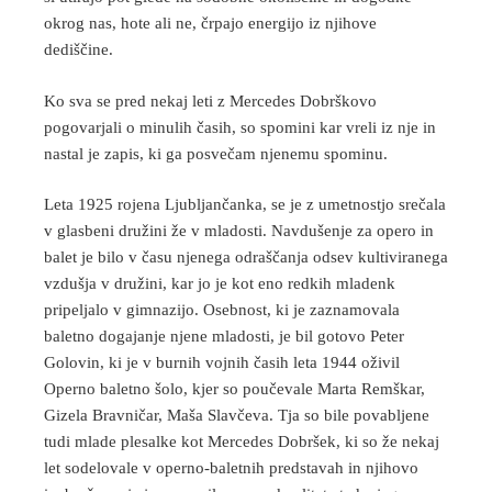
okrog nas, hote ali ne, črpajo energijo iz njihove
dediščine.
Ko sva se pred nekaj leti z Mercedes Dobrškovo
pogovarjali o minulih časih, so spomini kar vreli iz nje in
nastal je zapis, ki ga posvečam njenemu spominu.
Leta 1925 rojena Ljubljančanka, se je z umetnostjo srečala
v glasbeni družini že v mladosti. Navdušenje za opero in
balet je bilo v času njenega odraščanja odsev kultiviranega
vzdušja v družini, kar jo je kot eno redkih mladenk
pripeljalo v gimnazijo. Osebnost, ki je zaznamovala
baletno dogajanje njene mladosti, je bil gotovo Peter
Golovin, ki je v burnih vojnih časih leta 1944 oživil
Operno baletno šolo, kjer so poučevale Marta Remškar,
Gizela Bravničar, Maša Slavčeva. Tja so bile povabljene
tudi mlade plesalke kot Mercedes Dobršek, ki so že nekaj
let sodelovale v operno-baletnih predstavah in njihovo