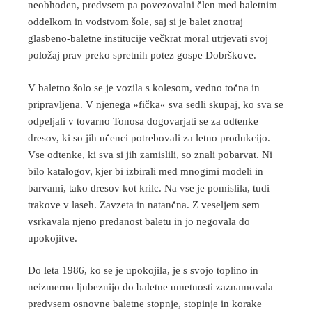
neobhoden, predvsem pa povezovalni člen med baletnim
oddelkom in vodstvom šole, saj si je balet znotraj
glasbeno-baletne institucije večkrat moral utrjevati svoj
položaj prav preko spretnih potez gospe Dobrškove.
V baletno šolo se je vozila s kolesom, vedno točna in
pripravljena. V njenega »fička« sva sedli skupaj, ko sva se
odpeljali v tovarno Tonosa dogovarjati se za odtenke
dresov, ki so jih učenci potrebovali za letno produkcijo.
Vse odtenke, ki sva si jih zamislili, so znali pobarvat. Ni
bilo katalogov, kjer bi izbirali med mnogimi modeli in
barvami, tako dresov kot krilc. Na vse je pomislila, tudi
trakove v laseh. Zavzeta in natančna. Z veseljem sem
vsrkavala njeno predanost baletu in jo negovala do
upokojitve.
Do leta 1986, ko se je upokojila, je s svojo toplino in
neizmerno ljubeznijo do baletne umetnosti zaznamovala
predvsem osnovne baletne stopnje, stopinje in korake