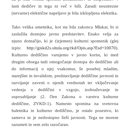
lasti dedičev in tega ni več v hiši. Zaradi neustrezne
(nevarne) električne napeljave je bila izklopljena elektrika.
Tako velika umetnika, kot sta bila zakonca Mlakar, bi si
zaslužila dostojno javno predstavitev. Enako velja za
njuno domačijo, ki je (izjemen) kulturni spomenik (glej
izpis:
http://giskd2s.situla.org/rkd/Opis.asp?Esd=10070
).
Kulturno dediščino varujemo v javno korist, ki med
drugim obsega tudi omogočanje dostopa do dediščine ali
do informacij o njej vsakomur, še posebej mladim,
starejšim in invalidom, predstavljanje dediščine javnosti in
razvijanje zavesti o njenih vrednotah ter vključevanje
vedenja o dediščini v vzgojo, izobraževanje in
usposabljanje (2. člen Zakona o varstvu kulturne
dediščine, ZVKD-1). Namesto spomina na svetovna
baletnika in kulturno dediščino, je ostalo posestvo, ki
sameva in je nedostopno širši javnosti. Tega ne morem
razumeti in sem zelo razočaran.