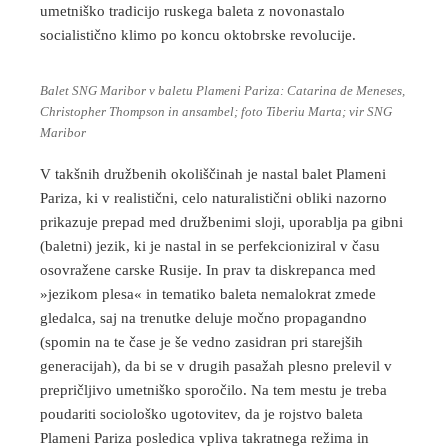
umetniško tradicijo ruskega baleta z novonastalo
socialistično klimo po koncu oktobrske revolucije.
Balet SNG Maribor v baletu Plameni Pariza: Catarina de Meneses,
Christopher Thompson in ansambel; foto Tiberiu Marta; vir SNG
Maribor
V takšnih družbenih okoliščinah je nastal balet Plameni
Pariza, ki v realistični, celo naturalistični obliki nazorno
prikazuje prepad med družbenimi sloji, uporablja pa gibni
(baletni) jezik, ki je nastal in se perfekcioniziral v času
osovražene carske Rusije. In prav ta diskrepanca med
»jezikom plesa« in tematiko baleta nemalokrat zmede
gledalca, saj na trenutke deluje močno propagandno
(spomin na te čase je še vedno zasidran pri starejših
generacijah), da bi se v drugih pasažah plesno prelevil v
prepričljivo umetniško sporočilo. Na tem mestu je treba
poudariti sociološko ugotovitev, da je rojstvo baleta
Plameni Pariza posledica vpliva takratnega režima in