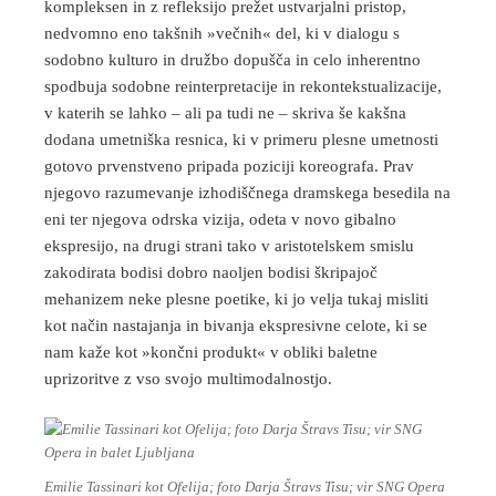
kompleksen in z refleksijo prežet ustvarjalni pristop,
nedvomno eno takšnih »večnih« del, ki v dialogu s
sodobno kulturo in družbo dopušča in celo inherentno
spodbuja sodobne reinterpretacije in rekontekstualizacije,
v katerih se lahko – ali pa tudi ne – skriva še kakšna
dodana umetniška resnica, ki v primeru plesne umetnosti
gotovo prvenstveno pripada poziciji koreografa. Prav
njegovo razumevanje izhodiščnega dramskega besedila na
eni ter njegova odrska vizija, odeta v novo gibalno
ekspresijo, na drugi strani tako v aristotelskem smislu
zakodirata bodisi dobro naoljen bodisi škripajoč
mehanizem neke plesne poetike, ki jo velja tukaj misliti
kot način nastajanja in bivanja ekspresivne celote, ki se
nam kaže kot »končni produkt« v obliki baletne
uprizoritve z vso svojo multimodalnostjo.
Emilie Tassinari kot Ofelija; foto Darja Štravs Tisu; vir SNG Opera