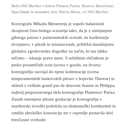
Balet SNG Maribor v baletu Plameni Pariza: Beatrice Bartolomei,
Yuya Omaki in ansambel; foto Tiberiu Marta; vir SNG Maribor
Koreografu Mihailu Messererju je uspelo balansirati
skrajnosti črno-belega scenarija tako, da je z umirjanjem
gibnega patosa v pantomimskih scenah, ne karikiranju
dvorjanov, v plesih in mizanscenah, približal današnjemu
gledalcu zgodovinske dogodke na način, ki mu lahko
rečemo – iskanje prave mere. S subtilnim občutkom je
preko posamičnih scen (scena v gozdu, na dvoru)
koreografijo razvijal do njene kulminacije (scena
temperamentnih baskovskih plesov z bojevito Therese) in
sklenil z velikim grand pas de deuxom Jeanne in Philippa,
najbolj prepoznavnega dela koreografije Plamenov Pariza.
Zaradi omenjene plesne gradacije je koreografija v
mariborski izvedbi pridobila na dramaturški kontinuiteti in
omilila ideološko konotacijo ter v ospredje postavila idol
brezčasne svobode.