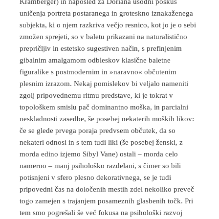
Kramberger) in naposled za Doriana usodni poskus
uničenja portreta postaranega in groteskno iznakaženega
subjekta, ki o njem razkriva večjo resnico, kot jo je o sebi
zmožen sprejeti, so v baletu prikazani na naturalistično
prepričljiv in estetsko sugestiven način, s prefinjenim
gibalnim amalgamom odbleskov klasične baletne
figuralike s postmodernim in »naravno« občutenim
plesnim izrazom. Nekaj pomislekov bi veljalo nameniti
zgolj pripovednemu ritmu predstave, ki je tokrat v
topološkem smislu pač dominantno moška, in parcialni
neskladnosti zasedbe, še posebej nekaterih moških likov:
če se glede prvega poraja predvsem občutek, da so
nekateri odnosi in s tem tudi liki (še posebej ženski, z
morda edino izjemo Sibyl Vane) ostali – morda celo
namerno – manj psihološko razdelani, s čimer so bili
potisnjeni v sfero plesno dekorativnega, se je tudi
pripovedni čas na določenih mestih zdel nekoliko preveč
togo zamejen s trajanjem posameznih glasbenih točk. Pri
tem smo pogrešali še več fokusa na psihološki razvoj