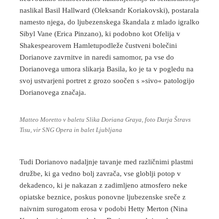
naslikal Basil Hallward (Oleksandr Koriakovski), postarala
namesto njega, do ljubezenskega škandala z mlado igralko
Sibyl Vane (Erica Pinzano), ki podobno kot Ofelija v
Shakespearovem Hamletupodleže čustveni bolečini
Dorianove zavrnitve in naredi samomor, pa vse do
Dorianovega umora slikarja Basila, ko je ta v pogledu na
svoj ustvarjeni portret z grozo soočen s »sivo« patologijo
Dorianovega značaja.
Matteo Moretto v baletu Slika Doriana Graya, foto Darja Štravs
Tisu, vir SNG Opera in balet Ljubljana
Tudi Dorianovo nadaljnje tavanje med različnimi plastmi
družbe, ki ga vedno bolj zavrača, vse globlji potop v
dekadenco, ki je nakazan z zadimljeno atmosfero neke
opiatske beznice, poskus ponovne ljubezenske sreče z
naivnim surogatom erosa v podobi Hetty Merton (Nina