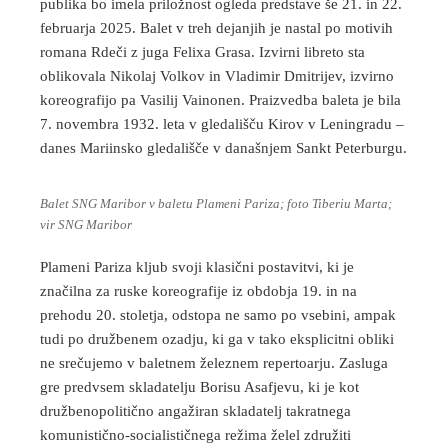
publika bo imela priložnost ogleda predstave še 21. in 22.
februarja 2025. Balet v treh dejanjih je nastal po motivih
romana Rdeči z juga Felixa Grasa. Izvirni libreto sta
oblikovala Nikolaj Volkov in Vladimir Dmitrijev, izvirno
koreografijo pa Vasilij Vainonen. Praizvedba baleta je bila
7. novembra 1932. leta v gledališču Kirov v Leningradu –
danes Mariinsko gledališče v današnjem Sankt Peterburgu.
Balet SNG Maribor v baletu Plameni Pariza; foto Tiberiu Marta;
vir SNG Maribor
Plameni Pariza kljub svoji klasični postavitvi, ki je
značilna za ruske koreografije iz obdobja 19. in na
prehodu 20. stoletja, odstopa ne samo po vsebini, ampak
tudi po družbenem ozadju, ki ga v tako eksplicitni obliki
ne srečujemo v baletnem železnem repertoarju. Zasluga
gre predvsem skladatelju Borisu Asafjevu, ki je kot
družbenopolitično angažiran skladatelj takratnega
komunistično-socialističnega režima želel združiti