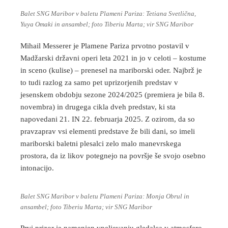
Balet SNG Maribor v baletu Plameni Pariza: Tetiana Svetlična,
Yuya Omaki in ansambel; foto Tiberiu Marta; vir SNG Maribor
Mihail Messerer je Plamene Pariza prvotno postavil v
Madžarski državni operi leta 2021 in jo v celoti – kostume
in sceno (kulise) – prenesel na mariborski oder. Najbrž je
to tudi razlog za samo pet uprizorjenih predstav v
jesenskem obdobju sezone 2024/2025 (premiera je bila 8.
novembra) in drugega cikla dveh predstav, ki sta
napovedani 21. IN 22. februarja 2025. Z ozirom, da so
pravzaprav vsi elementi predstave že bili dani, so imeli
mariborski baletni plesalci zelo malo manevrskega
prostora, da iz likov potegnejo na površje še svojo osebno
intonacijo.
Balet SNG Maribor v baletu Plameni Pariza: Monja Obrul in
ansambel; foto Tiberiu Marta; vir SNG Maribor