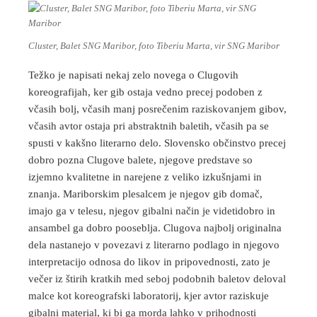
Cluster, Balet SNG Maribor, foto Tiberiu Marta, vir SNG Maribor
Težko je napisati nekaj zelo novega o Clugovih
koreografijah, ker gib ostaja vedno precej podoben z
včasih bolj, včasih manj posrečenim raziskovanjem gibov,
včasih avtor ostaja pri abstraktnih baletih, včasih pa se
spusti v kakšno literarno delo. Slovensko občinstvo precej
dobro pozna Clugove balete, njegove predstave so
izjemno kvalitetne in narejene z veliko izkušnjami in
znanja. Mariborskim plesalcem je njegov gib domač,
imajo ga v telesu, njegov gibalni način je videtidobro in
ansambel ga dobro pooseblja. Clugova najbolj originalna
dela nastanejo v povezavi z literarno podlago in njegovo
interpretacijo odnosa do likov in pripovednosti, zato je
večer iz štirih kratkih med seboj podobnih baletov deloval
malce kot koreografski laboratorij, kjer avtor raziskuje
gibalni material, ki bi ga morda lahko v prihodnosti