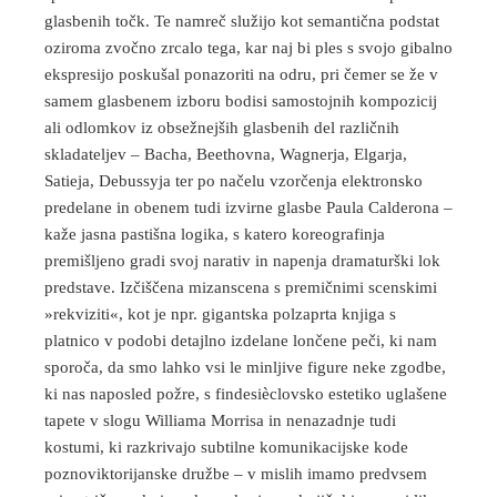
glasbenih točk. Te namreč služijo kot semantična podstat
oziroma zvočno zrcalo tega, kar naj bi ples s svojo gibalno
ekspresijo poskušal ponazoriti na odru, pri čemer se že v
samem glasbenem izboru bodisi samostojnih kompozicij
ali odlomkov iz obsežnejših glasbenih del različnih
skladateljev – Bacha, Beethovna, Wagnerja, Elgarja,
Satieja, Debussyja ter po načelu vzorčenja elektronsko
predelane in obenem tudi izvirne glasbe Paula Calderona –
kaže jasna pastišna logika, s katero koreografinja
premišljeno gradi svoj narativ in napenja dramaturški lok
predstave. Izčiščena mizanscena s premičnimi scenskimi
»rekviziti«, kot je npr. gigantska polzaprta knjiga s
platnico v podobi detajlno izdelane lončene peči, ki nam
sporoča, da smo lahko vsi le minljive figure neke zgodbe,
ki nas naposled požre, s findesièclovsko estetiko uglašene
tapete v slogu Williama Morrisa in nenazadnje tudi
kostumi, ki razkrivajo subtilne komunikacijske kode
poznoviktorijanske družbe – v mislih imamo predvsem