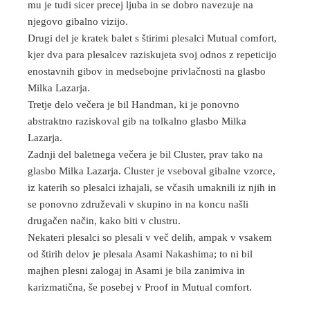
mu je tudi sicer precej ljuba in se dobro navezuje na
njegovo gibalno vizijo.
Drugi del je kratek balet s štirimi plesalci Mutual comfort,
kjer dva para plesalcev raziskujeta svoj odnos z repeticijo
enostavnih gibov in medsebojne privlačnosti na glasbo
Milka Lazarja.
Tretje delo večera je bil Handman, ki je ponovno
abstraktno raziskoval gib na tolkalno glasbo Milka
Lazarja.
Zadnji del baletnega večera je bil Cluster, prav tako na
glasbo Milka Lazarja. Cluster je vseboval gibalne vzorce,
iz katerih so plesalci izhajali, se včasih umaknili iz njih in
se ponovno združevali v skupino in na koncu našli
drugačen način, kako biti v clustru.
Nekateri plesalci so plesali v več delih, ampak v vsakem
od štirih delov je plesala Asami Nakashima; to ni bil
majhen plesni zalogaj in Asami je bila zanimiva in
karizmatična, še posebej v Proof in Mutual comfort.