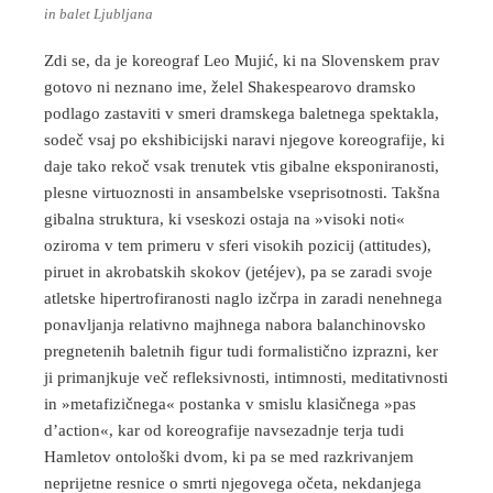
in balet Ljubljana
Zdi se, da je koreograf Leo Mujić, ki na Slovenskem prav
gotovo ni neznano ime, želel Shakespearovo dramsko
podlago zastaviti v smeri dramskega baletnega spektakla,
sodeč vsaj po ekshibicijski naravi njegove koreografije, ki
daje tako rekoč vsak trenutek vtis gibalne eksponiranosti,
plesne virtuoznosti in ansambelske vseprisotnosti. Takšna
gibalna struktura, ki vseskozi ostaja na »visoki noti«
oziroma v tem primeru v sferi visokih pozicij (attitudes),
piruet in akrobatskih skokov (jetéjev), pa se zaradi svoje
atletske hipertrofiranosti naglo izčrpa in zaradi nenehnega
ponavljanja relativno majhnega nabora balanchinovsko
pregnetenih baletnih figur tudi formalistično izprazni, ker
ji primanjkuje več refleksivnosti, intimnosti, meditativnosti
in »metafizičnega« postanka v smislu klasičnega »pas
d’action«, kar od koreografije navsezadnje terja tudi
Hamletov ontološki dvom, ki pa se med razkrivanjem
neprijetne resnice o smrti njegovega očeta, nekdanjega