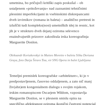
umetnina, bo pričujoči kritiški zapis poskušal – ob
ustaljenem »pritoževanju« nad zaznanimi tehničnimi
plesnimi imperfekcijami in vsebinskimi diskrepancami
dveh izvirnikov (romana in baleta) – analitično pretresti in
izluščiti tudi kompleks(nost) umetniških idej in resnic, kot
jih je v strukturo dveh dejanj oziroma sekvenco
enaindvajsetih prizorov zakodirala irska koreografinja
Marguerite Donlon.
Oleksandr Koriakovskyi in Matteo Moretto v baletu Slika Doriana
Graya, foto Darja Štravs Tisu, vir SNG Opera in balet Ljubljana
Temeljni premislek koreografske »arhitekture«, ki jo v
predpostavljenem, časovno oddaljenem, a zato nič manj
živ(ahn)em kongenialnem dialogu s svojim rojakom,
irskim romanopiscem Oscarjem Wildom, vzpostavlja
Marguerite Donlon, se v plesnem smislu opira na
specifično afektiranost oziroma ikonični čustveni potencial