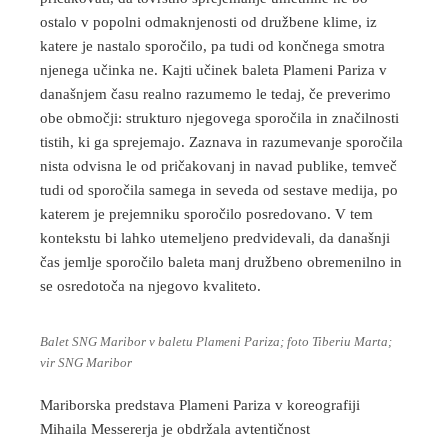
ostalo v popolni odmaknjenosti od družbene klime, iz
katere je nastalo sporočilo, pa tudi od končnega smotra
njenega učinka ne. Kajti učinek baleta Plameni Pariza v
današnjem času realno razumemo le tedaj, če preverimo
obe območji: strukturo njegovega sporočila in značilnosti
tistih, ki ga sprejemajo. Zaznava in razumevanje sporočila
nista odvisna le od pričakovanj in navad publike, temveč
tudi od sporočila samega in seveda od sestave medija, po
katerem je prejemniku sporočilo posredovano. V tem
kontekstu bi lahko utemeljeno predvidevali, da današnji
čas jemlje sporočilo baleta manj družbeno obremenilno in
se osredotoča na njegovo kvaliteto.
Balet SNG Maribor v baletu Plameni Pariza; foto Tiberiu Marta;
vir SNG Maribor
Mariborska predstava Plameni Pariza v koreografiji
Mihaila Messererja je obdržala avtentičnost