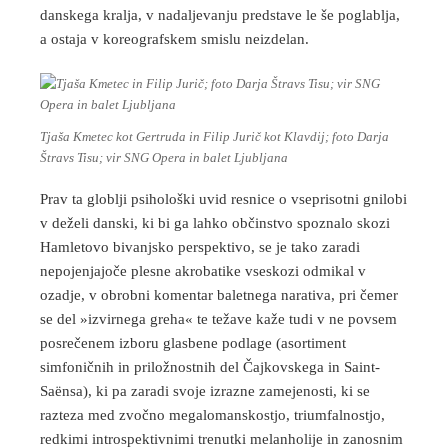
danskega kralja, v nadaljevanju predstave le še poglablja,
a ostaja v koreografskem smislu neizdelan.
Tjaša Kmetec kot Gertruda in Filip Jurič kot Klavdij; foto Darja
Štravs Tisu; vir SNG Opera in balet Ljubljana
Prav ta globlji psihološki uvid resnice o vseprisotni gnilobi
v deželi danski, ki bi ga lahko občinstvo spoznalo skozi
Hamletovo bivanjsko perspektivo, se je tako zaradi
nepojenjajoče plesne akrobatike vseskozi odmikal v
ozadje, v obrobni komentar baletnega narativa, pri čemer
se del »izvirnega greha« te težave kaže tudi v ne povsem
posrečenem izboru glasbene podlage (asortiment
simfoničnih in priložnostnih del Čajkovskega in Saint-
Saënsa), ki pa zaradi svoje izrazne zamejenosti, ki se
razteza med zvočno megalomanskostjo, triumfalnostjo,
redkimi introspektivnimi trenutki melanholije in zanosnim