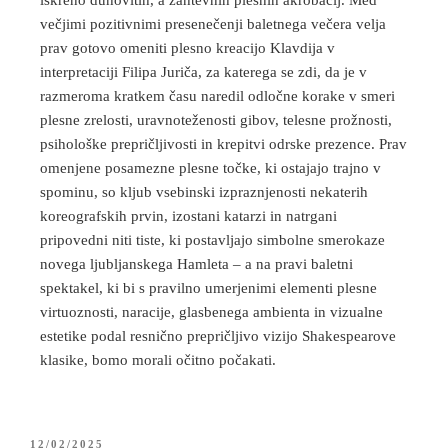
iskreno duhovitih, a zahtevnih plesnih akrobacij. Med
večjimi pozitivnimi presenečenji baletnega večera velja
prav gotovo omeniti plesno kreacijo Klavdija v
interpretaciji Filipa Juriča, za katerega se zdi, da je v
razmeroma kratkem času naredil odločne korake v smeri
plesne zrelosti, uravnoteženosti gibov, telesne prožnosti,
psihološke prepričljivosti in krepitvi odrske prezence. Prav
omenjene posamezne plesne točke, ki ostajajo trajno v
spominu, so kljub vsebinski izpraznjenosti nekaterih
koreografskih prvin, izostani katarzi in natrgani
pripovedni niti tiste, ki postavljajo simbolne smerokaze
novega ljubljanskega Hamleta – a na pravi baletni
spektakel, ki bi s pravilno umerjenimi elementi plesne
virtuoznosti, naracije, glasbenega ambienta in vizualne
estetike podal resnično prepričljivo vizijo Shakespearove
klasike, bomo morali očitno počakati.
12/02/2025