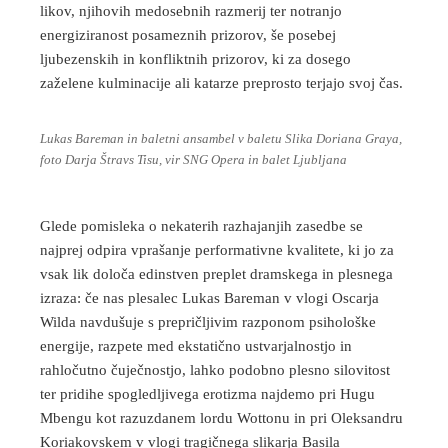
likov, njihovih medosebnih razmerij ter notranjo
energiziranost posameznih prizorov, še posebej
ljubezenskih in konfliktnih prizorov, ki za dosego
zaželene kulminacije ali katarze preprosto terjajo svoj čas.
Lukas Bareman in baletni ansambel v baletu Slika Doriana Graya,
foto Darja Štravs Tisu, vir SNG Opera in balet Ljubljana
Glede pomisleka o nekaterih razhajanjih zasedbe se
najprej odpira vprašanje performativne kvalitete, ki jo za
vsak lik določa edinstven preplet dramskega in plesnega
izraza: če nas plesalec Lukas Bareman v vlogi Oscarja
Wilda navdušuje s prepričljivim razponom psihološke
energije, razpete med ekstatično ustvarjalnostjo in
rahločutno čuječnostjo, lahko podobno plesno silovitost
ter pridihe spogledljivega erotizma najdemo pri Hugu
Mbengu kot razuzdanem lordu Wottonu in pri Oleksandru
Koriakovskem v vlogi tragičnega slikarja Basila