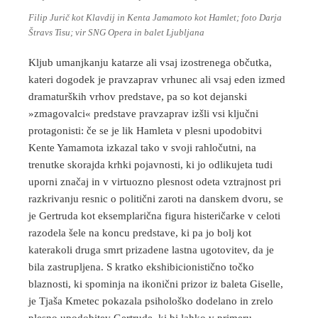
Filip Jurič kot Klavdij in Kenta Jamamoto kot Hamlet; foto Darja
Štravs Tisu; vir SNG Opera in balet Ljubljana
Kljub umanjkanju katarze ali vsaj izostrenega občutka,
kateri dogodek je pravzaprav vrhunec ali vsaj eden izmed
dramaturških vrhov predstave, pa so kot dejanski
»zmagovalci« predstave pravzaprav izšli vsi ključni
protagonisti: če se je lik Hamleta v plesni upodobitvi
Kente Yamamota izkazal tako v svoji rahločutni, na
trenutke skorajda krhki pojavnosti, ki jo odlikujeta tudi
uporni značaj in v virtuozno plesnost odeta vztrajnost pri
razkrivanju resnic o politični zaroti na danskem dvoru, se
je Gertruda kot eksemplarična figura histeričarke v celoti
razodela šele na koncu predstave, ki pa jo bolj kot
katerakoli druga smrt prizadene lastna ugotovitev, da je
bila zastrupljena. S kratko ekshibicionistično točko
blaznosti, ki spominja na ikonični prizor iz baleta Giselle,
je Tjaša Kmetec pokazala psihološko dodelano in zrelo
plesno upodobitev Gertrude, ki bi lahko v primeru