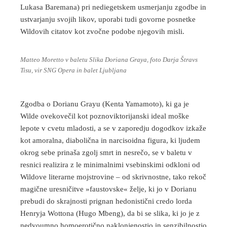
Lukasa Baremana) pri nediegetskem usmerjanju zgodbe in
ustvarjanju svojih likov, uporabi tudi govorne posnetke
Wildovih citatov kot zvočne podobe njegovih misli.
Matteo Moretto v baletu Slika Doriana Graya, foto Darja Štravs
Tisu, vir SNG Opera in balet Ljubljana
Zgodba o Dorianu Grayu (Kenta Yamamoto), ki ga je
Wilde ovekovečil kot poznoviktorijanski ideal moške
lepote v cvetu mladosti, a se v zaporedju dogodkov izkaže
kot amoralna, diabolična in narcisoidna figura, ki ljudem
okrog sebe prinaša zgolj smrt in nesrečo, se v baletu v
resnici realizira z le minimalnimi vsebinskimi odkloni od
Wildove literarne mojstrovine – od skrivnostne, tako rekoč
magične uresničitve »faustovske« želje, ki jo v Dorianu
prebudi do skrajnosti prignan hedonistični credo lorda
Henryja Wottona (Hugo Mbeng), da bi se slika, ki jo je z
nedvoumno homoerotično naklonjenostjo in senzibilnostjo