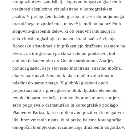
kompozitorjeve zamisli, tj. slogovno bogastvo glasbenih
vrednosti eksplicitno vizualizirano v koreografskem
jeziku. V pričujočem baletu glasba ni le vir domoljubnega
prazničnega razpoloženja, temveč je tudi polna različnih
slogovno-glasbenih delov, ki ob osnovni intonaciji in
slikovitosti »uglasbujejo« na eni strani način življenja
francoske aristokracije in prikazujejo družbene razmere na
dvoru, na drugi strani pa skozi celotno predstavo, kot
antipod dekadentnim družbenim strukturam, Asafjev
ponudi glasbo, ki je slovesno intonirana, strastno močna,
obarvana z navdušenjem, ki daje moč revolucionarni
mladini do same zmage. V globoki glasbeni opori
prepoznavamo v prenaglašeni obliki ljudske elemente,
revolucionarno vzdušje, motive dvorne kulture, kar je za
sabo pogojevalo dramaturško in koreografsko podlago
Plamenov Pariza, kjer so oblikovani pozitivni in negativni
liki, brez vmesnih nians, ki bi preko baletne koreografije
omogočili kompleksno razumevanje družbenih dogodkov.