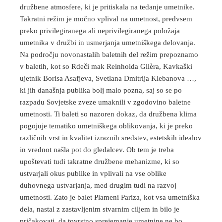
družbene atmosfere, ki je pritiskala na tedanje umetnike.
Takratni režim je močno vplival na umetnost, predvsem
preko privilegiranega ali neprivilegiranega položaja
umetnika v družbi in usmerjanja umetniškega delovanja.
Na področju novonastalih baletnih del režim prepoznamo
v baletih, kot so Rdeči mak Reinholda Glièra, Kavkaški
ujetnik Borisa Asafjeva, Svetlana Dmitrija Klebanova …,
ki jih današnja publika bolj malo pozna, saj so se po
razpadu Sovjetske zveze umaknili v zgodovino baletne
umetnosti. Ti baleti so nazoren dokaz, da družbena klima
pogojuje tematiko umetniškega oblikovanja, ki je preko
različnih vrst in kvalitet izraznih sredstev, estetskih idealov
in vrednot našla pot do gledalcev. Ob tem je treba
upoštevati tudi takratne družbene mehanizme, ki so
ustvarjali okus publike in vplivali na vse oblike
duhovnega ustvarjanja, med drugim tudi na razvoj
umetnosti. Zato je balet Plameni Pariza, kot vsa umetniška
dela, nastal z zastavljenim stvarnim ciljem in bilo je
pričakovati, da tovrstno sprejemanje umetnine ne bo