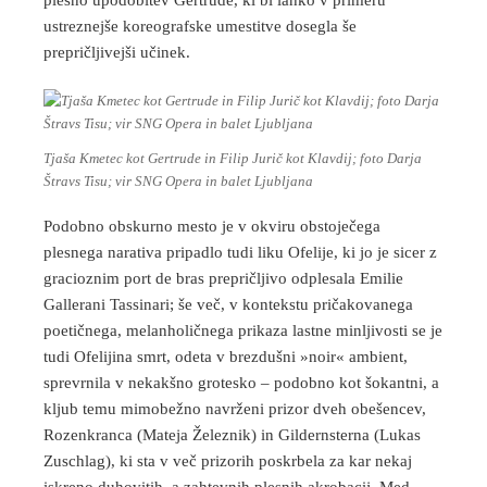
ustreznejše koreografske umestitve dosegla še
prepričljivejši učinek.
Tjaša Kmetec kot Gertrude in Filip Jurič kot Klavdij; foto Darja
Štravs Tisu; vir SNG Opera in balet Ljubljana
Podobno obskurno mesto je v okviru obstoječega
plesnega narativa pripadlo tudi liku Ofelije, ki jo je sicer z
gracioznim port de bras prepričljivo odplesala Emilie
Gallerani Tassinari; še več, v kontekstu pričakovanega
poetičnega, melanholičnega prikaza lastne minljivosti se je
tudi Ofelijina smrt, odeta v brezdušni »noir« ambient,
sprevrnila v nekakšno grotesko – podobno kot šokantni, a
kljub temu mimobežno navrženi prizor dveh obešencev,
Rozenkranca (Mateja Železnik) in Gildernsterna (Lukas
Zuschlag), ki sta v več prizorih poskrbela za kar nekaj