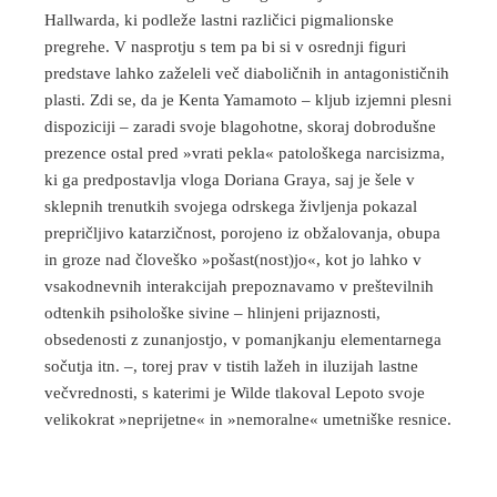
Hallwarda, ki podleže lastni različici pigmalionske
pregrehe. V nasprotju s tem pa bi si v osrednji figuri
predstave lahko zaželeli več diaboličnih in antagonističnih
plasti. Zdi se, da je Kenta Yamamoto – kljub izjemni plesni
dispoziciji – zaradi svoje blagohotne, skoraj dobrodušne
prezence ostal pred »vrati pekla« patološkega narcisizma,
ki ga predpostavlja vloga Doriana Graya, saj je šele v
sklepnih trenutkih svojega odrskega življenja pokazal
prepričljivo katarzičnost, porojeno iz obžalovanja, obupa
in groze nad človeško »pošast(nost)jo«, kot jo lahko v
vsakodnevnih interakcijah prepoznavamo v preštevilnih
odtenkih psihološke sivine – hlinjeni prijaznosti,
obsedenosti z zunanjostjo, v pomanjkanju elementarnega
sočutja itn. –, torej prav v tistih lažeh in iluzijah lastne
večvrednosti, s katerimi je Wilde tlakoval Lepoto svoje
velikokrat »neprijetne« in »nemoralne« umetniške resnice.