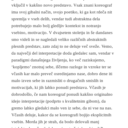
vključil v kakšno novo predstavo. Vsak znani koreograf
ima svoj gibalni način, svojo poetiko, ki ga kot rdeča nit
spremlja v vseh delih, vendar tudi abstraktna dela
potrebujejo malo bolj gledljiv kontekst in notranjo
vsebino, motivacijo. V dvajsetem stoletju in še dandanes
smo videli in se nagledali veliko različnih abstraktnih
plesnih predstav, zato zdaj to ne deluje več sveže. Vemo,
da največji del interpretacije doda gledalec sam, vendar v
paradigmi današnjega življenja, ko več raziskujemo,
‘kopljemo’ znotraj sebe, iščemo razloge in vzroke ter se
včasih kar malo preveč osredinjamo nase, dobro dene iti
malo izven sebe in razmisliti o drugačnih smislih in
motivacijah, ki jih lahko ponudi predstava. Včasih je
dobrodošlo, če nam koreograf ponudi kakšno originalno
idejo interpretacije (podprto s kvalitetnim gibom), da
gremo lahko gledalci malo ven iz sebe, da ni vse na nas.
Včasih deluje, kakor da se koreografi bojijo eksplicitnih
vsebin. Morda jih je strah, da bodo delovali manj