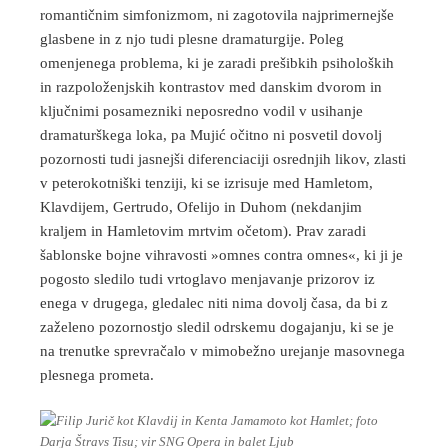
romantičnim simfonizmom, ni zagotovila najprimernejše
glasbene in z njo tudi plesne dramaturgije. Poleg
omenjenega problema, ki je zaradi prešibkih psiholoških
in razpoloženjskih kontrastov med danskim dvorom in
ključnimi posamezniki neposredno vodil v usihanje
dramaturškega loka, pa Mujić očitno ni posvetil dovolj
pozornosti tudi jasnejši diferenciaciji osrednjih likov, zlasti
v peterokotniški tenziji, ki se izrisuje med Hamletom,
Klavdijem, Gertrudo, Ofelijo in Duhom (nekdanjim
kraljem in Hamletovim mrtvim očetom). Prav zaradi
šablonske bojne vihravosti »omnes contra omnes«, ki ji je
pogosto sledilo tudi vrtoglavo menjavanje prizorov iz
enega v drugega, gledalec niti nima dovolj časa, da bi z
zaželeno pozornostjo sledil odrskemu dogajanju, ki se je
na trenutke sprevračalo v mimobežno urejanje masovnega
plesnega prometa.