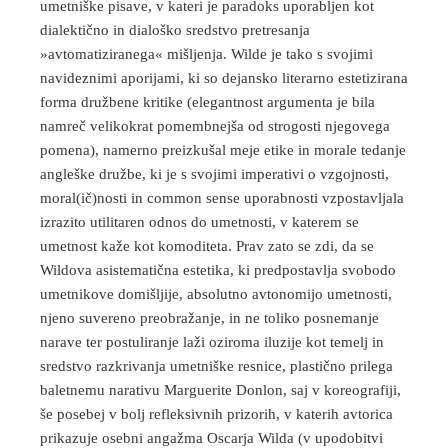
umetniške pisave, v kateri je paradoks uporabljen kot
dialektično in dialoško sredstvo pretresanja
»avtomatiziranega« mišljenja. Wilde je tako s svojimi
navideznimi aporijami, ki so dejansko literarno estetizirana
forma družbene kritike (elegantnost argumenta je bila
namreč velikokrat pomembnejša od strogosti njegovega
pomena), namerno preizkušal meje etike in morale tedanje
angleške družbe, ki je s svojimi imperativi o vzgojnosti,
moral(ič)nosti in common sense uporabnosti vzpostavljala
izrazito utilitaren odnos do umetnosti, v katerem se
umetnost kaže kot komoditeta. Prav zato se zdi, da se
Wildova asistematična estetika, ki predpostavlja svobodo
umetnikove domišljije, absolutno avtonomijo umetnosti,
njeno suvereno preobražanje, in ne toliko posnemanje
narave ter postuliranje laži oziroma iluzije kot temelj in
sredstvo razkrivanja umetniške resnice, plastično prilega
baletnemu narativu Marguerite Donlon, saj v koreografiji,
še posebej v bolj refleksivnih prizorih, v katerih avtorica
prikazuje osebni angažma Oscarja Wilda (v upodobitvi