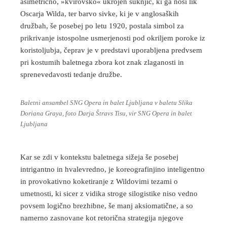
asimetrično, »kvirovsko« ukrojen suknjič, ki ga nosi lik
Oscarja Wilda, ter barvo sivke, ki je v anglosaških
družbah, še posebej po letu 1920, postala simbol za
prikrivanje istospolne usmerjenosti pod okriljem poroke iz
koristoljubja, čeprav je v predstavi uporabljena predvsem
pri kostumih baletnega zbora kot znak zlaganosti in
sprenevedavosti tedanje družbe.
Baletni ansambel SNG Opera in balet Ljubljana v baletu Slika
Doriana Graya, foto Darja Štravs Tisu, vir SNG Opera in balet
Ljubljana
Kar se zdi v kontekstu baletnega sižeja še posebej
intrigantno in hvalevredno, je koreografinjino inteligentno
in provokativno koketiranje z Wildovimi tezami o
umetnosti, ki sicer z vidika stroge silogistike niso vedno
povsem logično brezhibne, še manj aksiomatične, a so
namerno zasnovane kot retorična strategija njegove