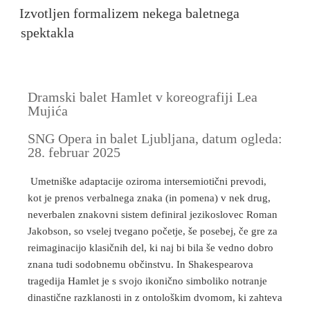
Izvotljen formalizem nekega baletnega
spektakla
Dramski balet Hamlet v koreografiji Lea
Mujića
SNG Opera in balet Ljubljana, datum ogleda:
28. februar 2025
Umetniške adaptacije oziroma intersemiotični prevodi,
kot je prenos verbalnega znaka (in pomena) v nek drug,
neverbalen znakovni sistem definiral jezikoslovec Roman
Jakobson, so vselej tvegano početje, še posebej, če gre za
reimaginacijo klasičnih del, ki naj bi bila še vedno dobro
znana tudi sodobnemu občinstvu. In Shakespearova
tragedija Hamlet je s svojo ikonično simboliko notranje
dinastične razklanosti in z ontološkim dvomom, ki zahteva