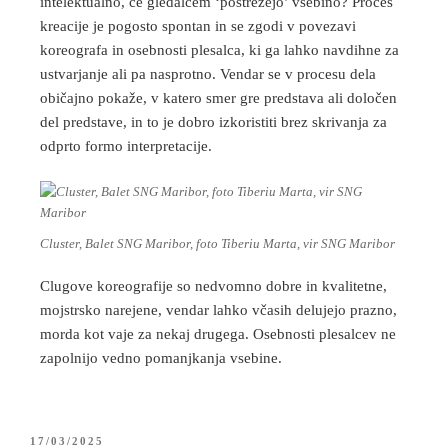
intelektualno, če gledalcem ‘postrežejo’ vsebino? Proces
kreacije je pogosto spontan in se zgodi v povezavi
koreografa in osebnosti plesalca, ki ga lahko navdihne za
ustvarjanje ali pa nasprotno. Vendar se v procesu dela
običajno pokaže, v katero smer gre predstava ali določen
del predstave, in to je dobro izkoristiti brez skrivanja za
odprto formo interpretacije.
Cluster, Balet SNG Maribor, foto Tiberiu Marta, vir SNG Maribor
Clugove koreografije so nedvomno dobre in kvalitetne,
mojstrsko narejene, vendar lahko včasih delujejo prazno,
morda kot vaje za nekaj drugega. Osebnosti plesalcev ne
zapolnijo vedno pomanjkanja vsebine.
17/03/2025