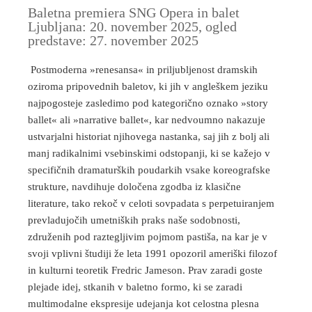
Baletna premiera SNG Opera in balet
Ljubljana: 20. november 2025, ogled
predstave: 27. november 2025
Postmoderna »renesansa« in priljubljenost dramskih
oziroma pripovednih baletov, ki jih v angleškem jeziku
najpogosteje zasledimo pod kategorično oznako »story
ballet« ali »narrative ballet«, kar nedvoumno nakazuje
ustvarjalni historiat njihovega nastanka, saj jih z bolj ali
manj radikalnimi vsebinskimi odstopanji, ki se kažejo v
specifičnih dramaturških poudarkih vsake koreografske
strukture, navdihuje določena zgodba iz klasične
literature, tako rekoč v celoti sovpadata s perpetuiranjem
prevladujočih umetniških praks naše sodobnosti,
združenih pod raztegljivim pojmom pastiša, na kar je v
svoji vplivni študiji že leta 1991 opozoril ameriški filozof
in kulturni teoretik Fredric Jameson. Prav zaradi goste
plejade idej, stkanih v baletno formo, ki se zaradi
multimodalne ekspresije udejanja kot celostna plesna