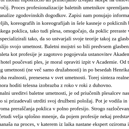
očij. Proces profesionalizacije baletnih umetnikov spremljam
 analize zgodovinskih dogodkov. Zapisi nam ponujajo informa
ljih, koreografih in koreografijah in šele kasneje o poklicnih 
kega poklica, tako tudi plesa, omogočajo, da poklic preraste v
 specializirali tako, da so ustvarjali svoje teorije takoj za glas
slijo svojo umetnost. Baletni mojstri so bili predvsem glasbeni
baleta kot profesije je zagotovo pogojevala ustanovitev Akade
 hotel poučevati ples, je moral opraviti izpit v Academie. Od t
ag umetnosti (ne več samo družabnosti) in po besedah Henrik
ba realnosti, prenesena v svet umetnosti. Torej sinteza realne
mora hoditi telesna izobrazba z roko v roki z duhovno.
nalni ureditvi baletne umetnosti, je od priučenih plesalcev nas
so si prizadevali utrditi svoj družbeni položaj. Pot je vodila i
iroma preraščanja poklica v polno profesijo. Strogo razločeva
četudi velja splošno mnenje, da pojem profesije nekaj predstav
 nanaša na proces, v katerem iz laika nastane ekspert ozirom