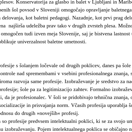
lesov. Konservatorija za glasbo in balet v Ljubljani in Maribo
benih šol povsod v Sloveniji omogočajo opravljanje baletneg
 delovanja, kot baletni pedagogi. Nazadnje, kot prvi prag de
a najširša udeležba prav tako v drugih zvrsteh plesa. Možno
 omogočen tudi izven meja Slovenije, saj je bistvena lastnost 
oblikuje univerzalnost baletne umetnosti.
ofesije s šolanjem ločevale od drugih poklicev, danes pa šole 
ntrole nad spremembami v vsebini profesionalnega znanja, 
iroma razvoja same profesije. Izobraževanje je sredstvo za na
rofesije; šole pa za legitimizacijo zahtev. Formalno izobraže
i, da je profesionalec. V šoli se pridobivajo tehnična znanja, 
ocializacije in prisvajanja norm. Včasih profesija uporablja š
odnosu do drugih »novejših« profesij.
 so profesije predvsem intelektualni poklici, ki se za svojo u
u izobraževanju. Pojem intelektualnega poklica se običajno n