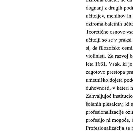
dognanj z drugih podr
učiteljev, menihov in
oziroma baletnih učite
Teoretične osnove vsa
učitelji so se v praksi
si, da filozofsko osmi
violinisti. Za razvoj 
leta 1661. Vsak, ki je
zagotovo prestopa pr
umetniško dojeta podo
duhovnosti, v kateri 
Zahvaljujoč institucio
šolanih plesalcev, ki 
profesionalizacije oz
profesijo ni mogoče, 
Profesionalizacija se