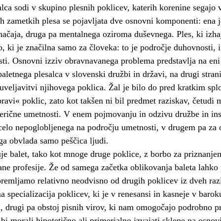
alca sodi v skupino plesnih poklicev, katerih korenine segajo 
nih zametkih plesa se pojavljata dve osnovni komponenti: ena j
ačaja, druga pa mentalnega oziroma duševnega. Ples, ki izha
o, ki je značilna samo za človeka: to je področje duhovnosti, 
sti. Osnovni izziv obravnavanega problema predstavlja na eni
baletnega plesalca v slovenski družbi in državi, na drugi strani
uveljavitvi njihovega poklica. Žal je bilo do pred kratkim spl
ravi« poklic, zato kot takšen ni bil predmet raziskav, četudi m
erične umetnosti. V enem pojmovanju in odzivu družbe in inst
 celo nepoglobljenega na področju umetnosti, v drugem pa za 
 ga obvlada samo peščica ljudi.
e balet, tako kot mnoge druge poklice, z borbo za priznanje
rane profesije. Že od samega začetka oblikovanja baleta lahko 
remljamo relativno neodvisno od drugih poklicev iz dveh razl
a specializacija poklicev, ki je v renesansi in kasneje v baro
, drugi pa obstoj pisnih virov, ki nam omogočajo podrobno p
 bi morali hipotetično ali primerjalno izvajati sklepe na osno