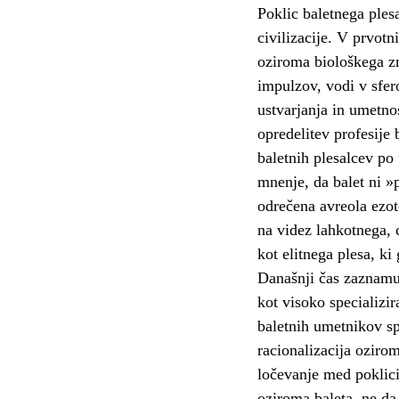
Poklic baletnega ples
civilizacije. V prvot
oziroma biološkega zn
impulzov, vodi v sfer
ustvarjanja in umetno
opredelitev profesije 
baletnih plesalcev po 
mnenje, da balet ni »p
odrečena avreola ezot
na videz lahkotnega,
kot elitnega plesa, ki
Današnji čas zaznamuj
kot visoko specializi
baletnih umetnikov sp
racionalizacija ozirom
ločevanje med poklici
oziroma baleta, ne da