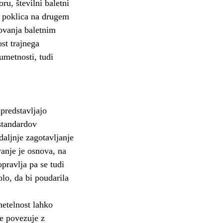
ru, številni baletni
a poklica na drugem
lovanja baletnim
st trajnega
umetnosti, tudi
predstavljajo
standardov
daljnje zagotavljanje
vanje je osnova, na
opravlja pa se tudi
olo, da bi poudarila
metelnost lahko
e povezuje z