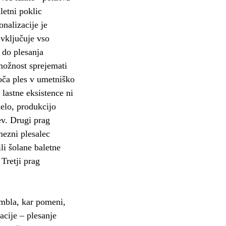
letni poklic
nalizacije je
 vključuje vso
a do plesanja
možnost sprejemati
oča ples v umetniško
 lastne eksistence ni
elo, produkcijo
ev. Drugi prag
mezni plesalec
li šolane baletne
 Tretji prag
ambla, kar pomeni,
acije – plesanje