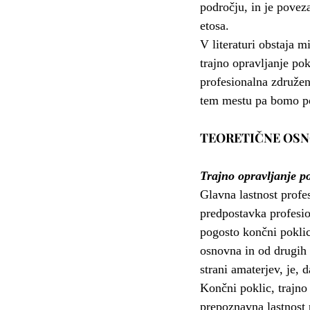
področju, in je povez
etosa.
V literaturi obstaja m
trajno opravljanje pok
profesionalna združenj
tem mestu pa bomo poi
TEORETIČNE OSN
Trajno opravljanje p
Glavna lastnost profe
predpostavka profesio
pogosto končni pokli
osnovna in od drugih 
strani amaterjev, je, 
Končni poklic, trajno 
prepoznavna lastnost