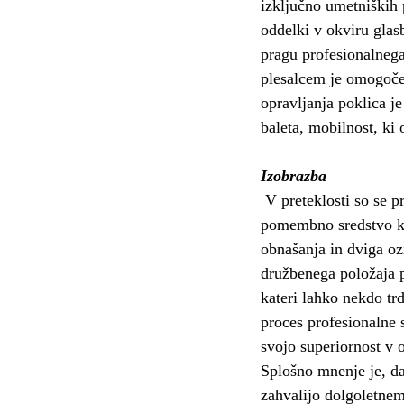
izključno umetniških p
oddelki v okviru glas
pragu profesionalnega
plesalcem je omogočen
opravljanja poklica je
baleta, mobilnost, ki 
Izobrazba
V preteklosti so se pr
pomembno sredstvo ko
obnašanja in dviga oz
družbenega položaja p
kateri lahko nekdo trd
proces profesionalne s
svojo superiornost v 
Splošno mnenje je, da
zahvalijo dolgoletnem