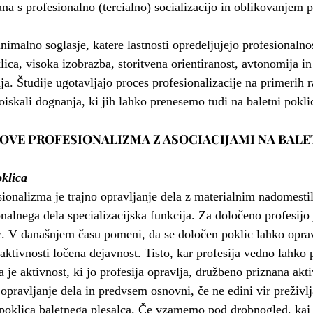
ana s profesionalno (tercialno) socializacijo in oblikovanjem 
inimalno soglasje, katere lastnosti opredeljujejo profesionaln
lica, visoka izobrazba, storitvena orientiranost, avtonomija in 
a. Študije ugotavljajo proces profesionalizacije na primerih r
skali dognanja, ki jih lahko prenesemo tudi na baletni pokli
OVE PROFESIONALIZMA Z ASOCIACIJAMI NA BALE
oklica
sionalizma je trajno opravljanje dela z materialnim nadomesti
nalnega dela specializacijska funkcija. Za določeno profesijo 
c. V današnjem času pomeni, da se določen poklic lahko opra
aktivnosti ločena dejavnost. Tisto, kar profesija vedno lahko 
da je aktivnost, ki jo profesija opravlja, družbeno priznana akti
opravljanje dela in predvsem osnovni, če ne edini vir preživlj
 poklica baletnega plesalca. Če vzamemo pod drobnogled, kaj