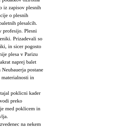
o iz zapisov plesnih
cije o plesnih
baletnih plesalcih.
 profesijo. Plesni
beniki. Prizadevali so
ki, in sicer pogosto
mije plesa v Parizu
akrat naprej balet
a Neubauerja postane
 materialnosti in
tajal poklicni kader
n vodi preko
nje med poklicem in
lja.
a izvedenec na nekem