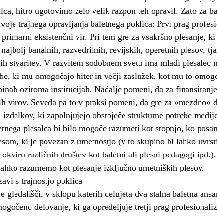
lca, hitro ugotovimo zelo velik razpon teh opravil. Zato za ba
oje trajnega opravljanja baletnega poklica: Prvi prag profesio
primarni eksistenčni vir. Pri tem gre za vsakršno plesanje, ki
najbolj banalnih, razvedrilnih, revijskih, operetnih plesov, tj
ih stvaritev. V razvitem sodobnem svetu ima mladi plesalec 
be, ki mu omogočajo hiter in večji zaslužek, kot mu to omog
inah oziroma institucijah. Nadalje pomeni, da za finansiranje
ih virov. Seveda pa to v praksi pomeni, da gre za »mezdno« d
 izdelkov, ki zapolnjujejo obstoječe strukturne potrebe medij
letnega plesalca bi bilo mogoče razumeti kot stopnjo, ko posa
esom, ki je povezan z umetnostjo (v to skupino bi lahko uvrsti
v okviru različnih društev kot baletni ali plesni pedagogi ipd.).
 lahko razumemo kot plesanje izključno umetniških plesov.
avi s trajnostjo poklica
 gledališči, v sklopu katerih delujeta dva stalna baletna ans
gočeno delovanje, ki ga opredeljuje tretji prag profesionaliz