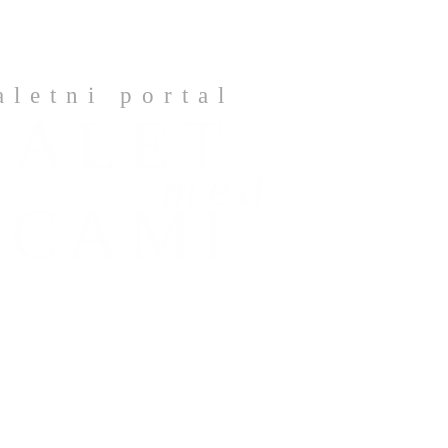
aletni portal
BALET
med
ICAMI