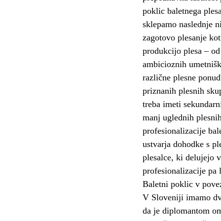
poklic baletnega plesa
sklepamo naslednje niv
zagotovo plesanje kot 
produkcijo plesa – od 
ambicioznih umetnišk
različne plesne ponud
priznanih plesnih skup
treba imeti sekundarn
manj uglednih plesnih
profesionalizacije ba
ustvarja dohodke s pl
plesalce, ki delujejo 
profesionalizacije pa
Baletni poklic v povez
V Sloveniji imamo dve
da je diplomantom omo