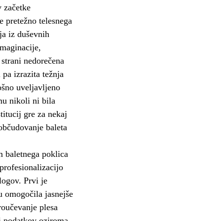
v začetke
e pretežno telesnega
ja iz duševnih
imaginacije,
 strani nedorečena
 pa izrazita težnja
ošno uveljavljeno
u nikoli ni bila
itucij gre za nekaj
občudovanje baleta
m baletnega poklica
profesionalizacijo
ogov. Prvi je
ku omogočila jasnejše
roučevanje plesa
vi podatkov oziroma