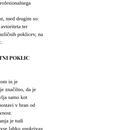
profesionalnega
ost, med drugim so:
avtoriteta ter
azličnih poklicev, na
c.
TNI POKLIC
lom in je
je značilno, da je
vlja samo kot
postavi v bran od
vnost.
anja je tudi
 vse lahko »pokriva«