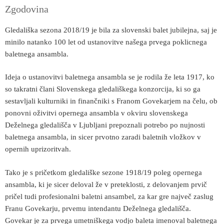
Zgodovina
Gledališka sezona 2018/19 je bila za slovenski balet jubilejna, saj je
minilo natanko 100 let od ustanovitve našega prvega poklicnega
baletnega ansambla.
Ideja o ustanovitvi baletnega ansambla se je rodila že leta 1917, ko
so takratni člani Slovenskega gledališkega konzorcija, ki so ga
sestavljali kulturniki in finančniki s Franom Govekarjem na čelu, ob
ponovni oživitvi opernega ansambla v okviru slovenskega
Deželnega gledališča v Ljubljani prepoznali potrebo po nujnosti
baletnega ansambla, in sicer prvotno zaradi baletnih vložkov v
opernih uprizoritvah.
Tako je s pričetkom gledališke sezone 1918/19 poleg opernega
ansambla, ki je sicer deloval že v preteklosti, z delovanjem prvič
pričel tudi profesionalni baletni ansambel, za kar gre največ zaslug
Franu Govekarju, prvemu intendantu Deželnega gledališča.
Govekar je za prvega umetniškega vodjo baleta imenoval baletnega