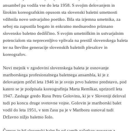
ansambel pa vodila vse do leta 1958. S svojim delovanjem in
širokim koreografskim opusom sta slovenski baletni umetnosti
vdihnila novo ustvarjalno poetiko. Bila sta izjemna umetnika, za
seboj sta zapustila bogato in enkratno mednarodno priznano
slovensko baletno dediščino. S svojim umetniškim in ustvarjalnim
potencialom sta neprecenljivo vplivala na prestiž slovenskega baleta
ter na številne generacije slovenskih baletnih plesalcev in
koreografov.
Novi mejnik v zgodovini slovenskega baleta je osnovanje
mariborskega profesionalnega baletnega ansambla, ki je z
delovanjem pričel leta 1946 in je svojo prvo baletno predstavo, pod
katero se je podpisala koreografinja Marta Remškar, uprizoril leta
1947. Zasluge gredo Rusu Petru Golovinu, ki je v Sloveniji deloval
tudi po koncu druge svetovne vojne. Golovin je mariborski balet
vodil do leta 1951, v tem času pa je v Mariboru osnoval tudi
Državno nižjo baletno šolo.
Čeprav je bil slovenski balet že od samih začetkov povezan z