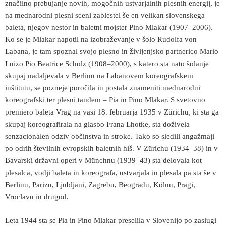
značilno prebujanje novih, mogočnih ustvarjalnih plesnih energij, je
na mednarodni plesni sceni zablestel še en velikan slovenskega
baleta, njegov nestor in baletni mojster Pino Mlakar (1907
–
2006).
Ko se je Mlakar napotil na izobraževanje v šolo Rudolfa von
Labana, je tam spoznal svojo plesno in življenjsko partnerico Mario
Luizo Pio Beatrice Scholz (1908
–
2000), s katero sta nato šolanje
skupaj nadaljevala v Berlinu na Labanovem koreografskem
inštitutu, se pozneje poročila in postala znameniti mednarodni
koreografski ter plesni tandem – Pia in Pino Mlakar. S svetovno
premiero baleta Vrag na vasi 18. februarja 1935 v Zürichu, ki sta ga
skupaj koreografirala na glasbo Frana Lhotke, sta doživela
senzacionalen odziv občinstva in stroke. Tako so sledili angažmaji
po odrih številnih evropskih baletnih hiš. V Zürichu (1934
–
38) in v
Bavarski državni operi v Münchnu (1939
–
43) sta delovala kot
plesalca, vodji baleta in koreografa, ustvarjala in plesala pa sta še v
Berlinu, Parizu, Ljubljani, Zagrebu, Beogradu, Kölnu, Pragi,
Vroclavu in drugod.
Leta 1944 sta se Pia in Pino Mlakar preselila v Slovenijo po zaslugi