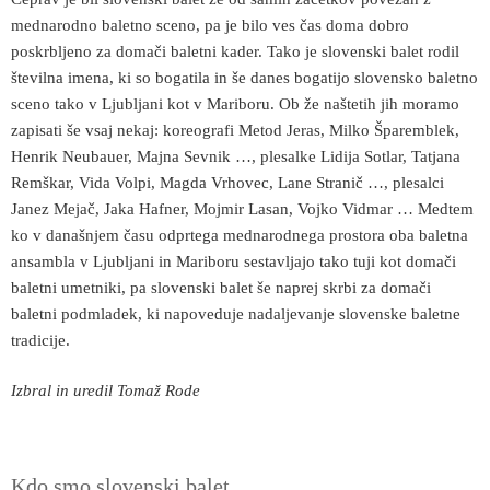
mednarodno baletno sceno, pa je bilo ves čas doma dobro
poskrbljeno za domači baletni kader. Tako je slovenski balet rodil
številna imena, ki so bogatila in še danes bogatijo slovensko baletno
sceno tako v Ljubljani kot v Mariboru. Ob že naštetih jih moramo
zapisati še vsaj nekaj: koreografi Metod Jeras, Milko Šparemblek,
Henrik Neubauer, Majna Sevnik …, plesalke Lidija Sotlar, Tatjana
Remškar, Vida Volpi, Magda Vrhovec, Lane Stranič …, plesalci
Janez Mejač, Jaka Hafner, Mojmir Lasan, Vojko Vidmar … Medtem
ko v današnjem času odprtega mednarodnega prostora oba baletna
ansambla v Ljubljani in Mariboru sestavljajo tako tuji kot domači
baletni umetniki, pa slovenski balet še naprej skrbi za domači
baletni podmladek, ki napoveduje nadaljevanje slovenske baletne
tradicije.
Izbral in uredil Tomaž Rode
Kdo smo slovenski balet