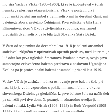
mojstra Vaclava Vlčka (1985
–
1968), ki se je izobraževal v šolah
nemškega plesnega ekspresionizma. Vlček je postavil prvi
ljubljanski baletni ansambel s tremi solistkami in desetimi članicami
baletnega zbora, pretežno Čehinjami. Prva solistka je bila Hana
Klimentova, sicer Vlčkova življenjska sopotnica, ena izmed
preostalih dveh solistk pa je bila tudi Slovenka Staša Bežek.
V času od septembra do decembra leta 1918 je baletni ansambel
sodeloval izključno v uprizoritvah opernih predstav, med katerimi je
luč odra kot prva ugledala Smetanova Prodana nevesta, svojo prvo
samostojno celovečerno baletno predstavo z naslovom Ugrabljena
Evelina pa je profesionalni baletni ansambel uprizoril leta 1919.
Vaclav Vlček je zaslužen tudi za osnovanje prve baletne šole pri
nas, ki jo je vodil vzporedno s poklicnim ansamblom v okviru
slovenskega Deželnega gledališča. Iz prve baletne šole na naših tleh
pa sta izšli prvi dve domači, pozneje mednarodno uveljavljeni
baletni solistki, Lydia Wisiak (1906
–
1993) in Ruth Vavpotič (1908
–
1996), ki velja tudi za prvo slovensko koreografinjo.