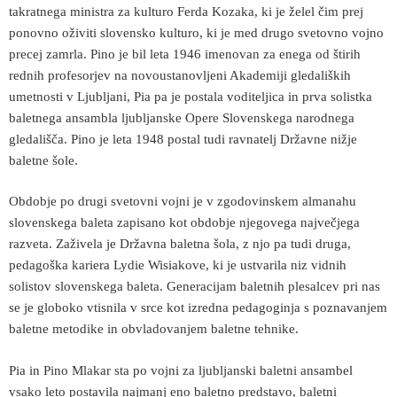
takratnega ministra za kulturo Ferda Kozaka, ki je želel čim prej
ponovno oživiti slovensko kulturo, ki je med drugo svetovno vojno
precej zamrla. Pino je bil leta 1946 imenovan za enega od štirih
rednih profesorjev na novoustanovljeni Akademiji gledaliških
umetnosti v Ljubljani, Pia pa je postala voditeljica in prva solistka
baletnega ansambla ljubljanske Opere Slovenskega narodnega
gledališča. Pino je leta 1948 postal tudi ravnatelj Državne nižje
baletne šole.
Obdobje po drugi svetovni vojni je v zgodovinskem almanahu
slovenskega baleta zapisano kot obdobje njegovega največjega
razveta. Zaživela je Državna baletna šola, z njo pa tudi druga,
pedagoška kariera Lydie Wisiakove, ki je ustvarila niz vidnih
solistov slovenskega baleta. Generacijam baletnih plesalcev pri nas
se je globoko vtisnila v srce kot izredna pedagoginja s poznavanjem
baletne metodike in obvladovanjem baletne tehnike.
Pia in Pino Mlakar sta po vojni za ljubljanski baletni ansambel
vsako leto postavila najmanj eno baletno predstavo, baletni