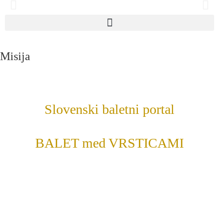
Slovenski baletni portal
BALET med VRSTICAMI
Misija
Slovenski baletni portal
BALET med VRSTICAMI
vzpostavlja prostor ne zgolj za nujno vrednotenje baletnih
uprizoritev, temveč tudi za prepotrebno refleksijo baletne umetnosti
v času in prostoru. Nobena umetniška zvrst ne vznikne sama na
sebi, pač pa se na družbo, v kateri nastaja, odziva ali pa predvideva