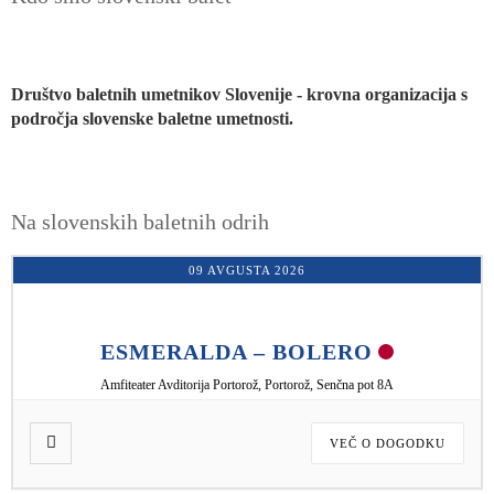
Društvo baletnih umetnikov Slovenije - krovna organizacija s
B
področja slovenske baletne umetnosti.
b
Na slovenskih baletnih odrih
09 AVGUSTA 2026
ESMERALDA – BOLERO
Amfiteater Avditorija Portorož, Portorož, Senčna pot 8A
VEČ O DOGODKU