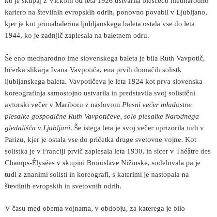
ko je skupaj z Vlčkom od leta 1926 ustvarila bleščečo mednarodno
kariero na številnih evropskih odrih, ponovno povabil v Ljubljano,
kjer je kot primabalerina ljubljanskega baleta ostala vse do leta
1944, ko je zadnjič zaplesala na baletnem odru.
Še eno mednarodno ime slovenskega baleta je bila Ruth Vavpotič,
hčerka slikarja Ivana Vavpotiča, ena prvih domačih solistk
ljubljanskega baleta. Vavpotičeva je leta 1924 kot prva slovenska
koreografinja samostojno ustvarila in predstavila svoj solistični
avtorski večer v Mariboru z naslovom
Plesni večer mladostne
plesalke gospodične Ruth Vavpotičeve, solo plesalke Narodnega
gledališča v Ljubljani
. Še istega leta je svoj večer uprizorila tudi v
Parizu, kjer je ostala vse do pričetka druge svetovne vojne. Kot
solistka je v Franciji prvič zaplesala leta 1930, in sicer v Théâtre des
Champs-Élysées v skupini Bronislave Nižinske, sodelovala pa je
tudi z znanimi solisti in koreografi, s katerimi je nastopala na
številnih evropskih in svetovnih odrih.
V času med obema vojnama, v obdobju, za katerega je bilo