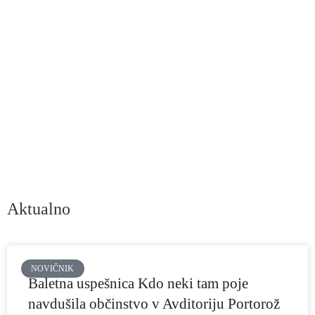
njene premike. Tako tudi baletna umetnost – kljub arhaičnosti in
tendenci k poustvarjanju – vendarle zaznava tudi sedanjost, jo
vnaša v svoj vokabular in poskuša najti nove odvode baletnega
koda. Vse to se bomo trudili razbirati, posvečali se bomo tako
analizi zgodovinskih premikov kot tudi zaznavi sodobnih
fenomenov. Zaenkrat zaganjamo pilotsko verzijo, ki jo bomo še
dopolnjevali z vsebinami. Sčasoma bomo poskušali pridobiti tudi
večje število piscev, da bomo lahko vstopili v baletno umetnost z
različnih perspektiv.
Aktualno
NOVIČNIK
Baletna uspešnica Kdo neki tam poje
navdušila občinstvo v Avditoriju Portorož