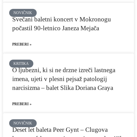
NOVIČNIK
Svečani baletni koncert v Mokronogu
počastil 90-letnico Janeza Mejača
PREBERI »
KRITIKA
O ljubezni, ki si ne drzne izreči lastnega
imena, ujeti v plesni pejsaž patologij
narcisizma – balet Slika Doriana Graya
PREBERI »
NOVIČNIK
Deset let baleta Peer Gynt – Clugova